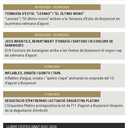
05/08/2026 - 09/08/2026
TERRASSA D'ESTIU. "LEONAS" I "EL ÚLTIMO MONO"
“Leonas” i “El último mono” arriben a la Terrassa d’Estiu de Burjassot en
la primera setmana d’agost
08/08/2026 - 09/08/2026
JOCS INFANTILS, REPARTIMENT D'ORXATA I FARTONS I III CONCURS DE
XARANGUES
El III Concurs de Xarangues arriba a les festes de Burjassot el segon cap
de setmana d’agost
10/08/2026
INFLABLES, ORXATA I QUINTO I TAPA
Inflables d’aigua, orxata i “quinto i tapa” animaran la vesprada del 10
d’agost a Burjassot
11/08/2026
DEGUSTACIÓ D'ENTREPANS I ACTUACIÓ ORQUESTRA PLATINO
L’Orquestra Platino protagonitza la nit de l’11 d’agost a Burjassot després
de la degustació d’embotit
LLIBRE FESTES SANT ROC 2026