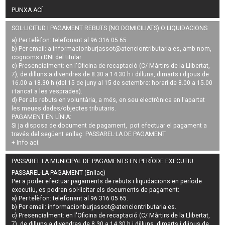
PUNXA ACÍ
SOL·LICITUD I PAGAMENT REBUTS (NO DOMICILIATS) O LIQUIDACIONS
a) Per telèfon: telefonant al 96 316 05 65.
b) Per email: a
informacionburjassot@atenciontributaria.es
, amb nom,
cognoms i DNI del titular.
c) Presencialment: en l'Oficina de recaptació (C/ Màrtirs de la Llibertat,
7), de dilluns a divendres de 8.30 a 14.30 h i dilluns, dimarts i dijous de
16.00 a 18.30 h (del 15 de juny al 15 de setembre: horari de 8.00 a 15.00
i tancat a les vesprades).
d) Per als rebuts en voluntària, a més, en seu electrònica en l'apartat
les meues dades/objectes tributaris.
PAGAMENT EN LÍNIA:
Si ja disposa de document de pagament, pot efectuar el pagament a
través del següent enllaç:
PASSAREL·LA DE PAGAMENT
+ Info
ací
.
PASSAREL·LA MUNICIPAL DE PAGAMENTS EN PERÍODE EXECUTIU
PASSAREL·LA PAGAMENT (Enllaç)
Per a poder efectuar pagaments de
rebuts i liquidacions en període
executiu
, es podran
sol·licitar els documents de pagament
:
a) Per telèfon: telefonant al 96 316 05 65.
b) Per email:
informacionburjassot@atenciontributaria.es
.
c) Presencialment: en l'Oficina de recaptació (C/ Màrtirs de la Llibertat,
7), de dilluns a divendres de 8.30 a 14.30 h i dilluns, dimarts i dijous de