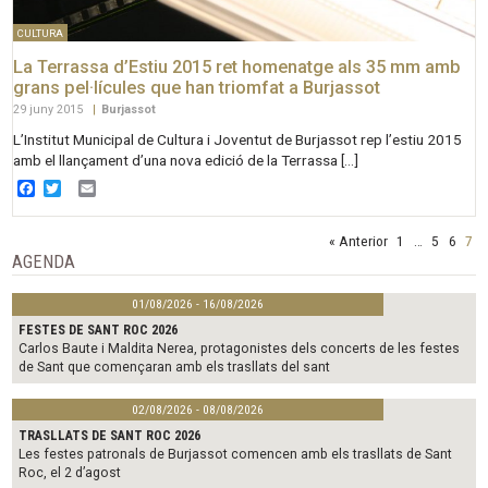
CULTURA
La Terrassa d’Estiu 2015 ret homenatge als 35 mm amb
grans pel·lícules que han triomfat a Burjassot
29 juny 2015
|
Burjassot
L’Institut Municipal de Cultura i Joventut de Burjassot rep l’estiu 2015
amb el llançament d’una nova edició de la Terrassa […]
Facebook
Twitter
Email
« Anterior
1
…
5
6
7
AGENDA
01/08/2026 - 16/08/2026
FESTES DE SANT ROC 2026
Carlos Baute i Maldita Nerea, protagonistes dels concerts de les festes
de Sant que començaran amb els trasllats del sant
02/08/2026 - 08/08/2026
TRASLLATS DE SANT ROC 2026
Les festes patronals de Burjassot comencen amb els trasllats de Sant
Roc, el 2 d’agost