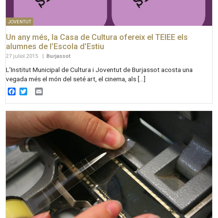
JOVENTUT
Un any més, la Casa de Cultura ofereix el TEIEE els
alumnes de l’Escola d’Estiu
27 juliol 2015
|
Burjassot
L’Institut Municipal de Cultura i Joventut de Burjassot acosta una
vegada més el món del seté art, el cinema, als […]
Facebook
Twitter
Email