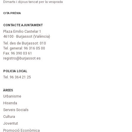
Dimarts i dijous tancat per la vesprada
CITA PRÈVIA
CONTACTE AJUNTAMENT
Plaza Emilio Castelar 1
46100 · Burjassot (València)
Tel. des de Burjassot: 010
Tel. general: 96 316 05 00
Fax. 96 390 03 61
registro@burjassot.es
POLICIA LOCAL
Tel. 96 364 21 25
ÀREES
Urbanisme
Hisenda
Serveis Socials
Cultura
Joventut
Promoció Econòmica