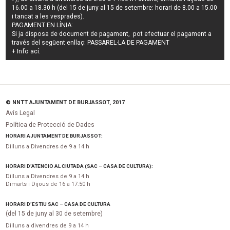
16.00 a 18.30 h (del 15 de juny al 15 de setembre: horari de 8.00 a 15.00
i tancat a les vesprades).
PAGAMENT EN LÍNIA:
Si ja disposa de document de pagament, pot efectuar el pagament a
través del següent enllaç:
PASSAREL·LA DE PAGAMENT
+ Info
ací
.
© NNTT AJUNTAMENT DE BURJASSOT, 2017
Avís Legal
Política de Protecció de Dades
HORARI AJUNTAMENT DE BURJASSOT:
Dilluns a Divendres de 9 a 14 h
HORARI D’ATENCIÓ AL CIUTADÀ (SAC – CASA DE CULTURA):
Dilluns a Divendres de 9 a 14 h
Dimarts i Dijous de 16 a 17:50 h
HORARI D’ESTIU SAC – CASA DE CULTURA
(del 15 de juny al 30 de setembre)
Dilluns a divendres de 9 a 14 h