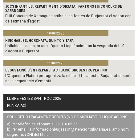
JOCS INFANTILS, REPARTIMENT D'ORXATA I FARTONS I III CONCURS DE
XARANGUES
El III Concurs de Xarangues arriba a les festes de Burjassot el segon cap
de setmana d’agost
10/08/2026
HINCHABLES, HORCHATA, QUINTO Y TAPA
Unflables d’aigua, orxata i “quinto i tapa” animaran la vesprada del 10
d’agost a Burjassot
11/08/2026
DEGUSTACIÓ D'ENTREPANS I ACTUACIÓ ORQUESTRA PLATINO
L’Orquestra Platino protagonitza la nit de l’11 d’agost a Burjassot després
de la degustació d’embotit
LLIBRE FESTES SANT ROC 2026
PUNXA ACÍ
SOL·LICITUD I PAGAMENT REBUTS (NO DOMICILIATS) O LIQUIDACIONS
a) Per telèfon: telefonant al 96 316 05 65.
b) Per email: a
informacionburjassot@atenciontributaria.es
, amb nom,
cognoms i DNI del titular.