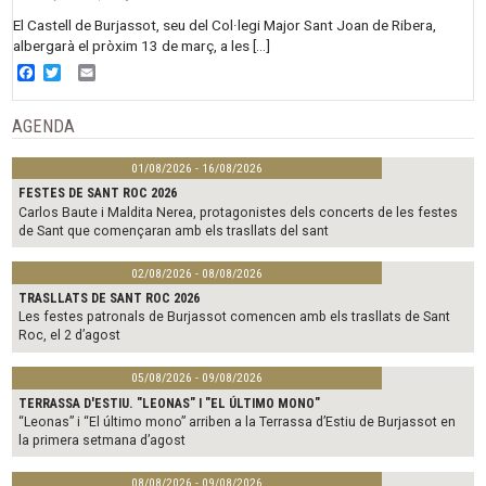
El Castell de Burjassot, seu del Col·legi Major Sant Joan de Ribera,
albergarà el pròxim 13 de març, a les […]
Facebook
Twitter
Email
AGENDA
01/08/2026 - 16/08/2026
FESTES DE SANT ROC 2026
Carlos Baute i Maldita Nerea, protagonistes dels concerts de les festes
de Sant que començaran amb els trasllats del sant
02/08/2026 - 08/08/2026
TRASLLATS DE SANT ROC 2026
Les festes patronals de Burjassot comencen amb els trasllats de Sant
Roc, el 2 d’agost
05/08/2026 - 09/08/2026
TERRASSA D'ESTIU. "LEONAS" I "EL ÚLTIMO MONO"
“Leonas” i “El último mono” arriben a la Terrassa d’Estiu de Burjassot en
la primera setmana d’agost
08/08/2026 - 09/08/2026