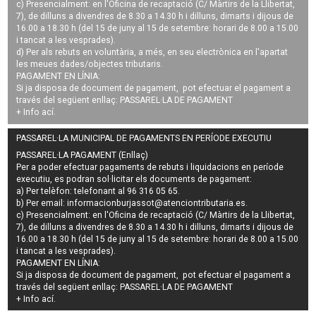
c) Presencialment: en l'Oficina de recaptació (C/ Màrtirs de la Llibertat,
7), de dilluns a divendres de 8.30 a 14.30 h i dilluns, dimarts i dijous de
16.00 a 18.30 h (del 15 de juny al 15 de setembre: horari de 8.00 a 15.00
i tancat a les vesprades).
d) Per als rebuts en voluntària, a més, en seu electrònica en l'apartat
les meues dades/objectes tributaris.
PAGAMENT EN LÍNIA:
Si ja disposa de document de pagament, pot efectuar el pagament a
través del següent enllaç:
PASSAREL·LA DE PAGAMENT
+ Info
ací
.
PASSAREL·LA MUNICIPAL DE PAGAMENTS EN PERÍODE EXECUTIU
PASSAREL·LA PAGAMENT (Enllaç)
Per a poder efectuar pagaments de
rebuts i liquidacions en període
executiu
, es podran
sol·licitar els documents de pagament
:
a) Per telèfon: telefonant al 96 316 05 65.
b) Per email:
informacionburjassot@atenciontributaria.es
.
c) Presencialment: en l'Oficina de recaptació (C/ Màrtirs de la Llibertat,
7), de dilluns a divendres de 8.30 a 14.30 h i dilluns, dimarts i dijous de
16.00 a 18.30 h (del 15 de juny al 15 de setembre: horari de 8.00 a 15.00
i tancat a les vesprades).
PAGAMENT EN LÍNIA:
Si ja disposa de document de pagament, pot efectuar el pagament a
través del següent enllaç:
PASSAREL·LA DE PAGAMENT
+ Info
ací
.