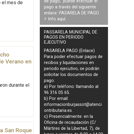
de pago, puede efectuar el
e el mes de
pago a través del siguiente
enlace:
PASARELA DE PAGO
+ Info
aquí
.
PASSARELA MUNICIPAL DE
PAGOS EN PERIODO
EJECUTIVO
PASARELA PAGO (Enlace)
ocho
Para poder efectuar pagos de
 de Verano en
recibos y liquidaciones en
periodo ejecutivo
, se podrán
solicitar los documentos de
pago
:
aron durante el
a) Por teléfono: llamando al
96 316 05 65.
b) Por email:
informacionburjassot@atenci
ontributaria.es
.
c) Presencialmente: en la
Oficina de recaudación (C/
Mártires de la Libertad, 7), de
r a San Roque