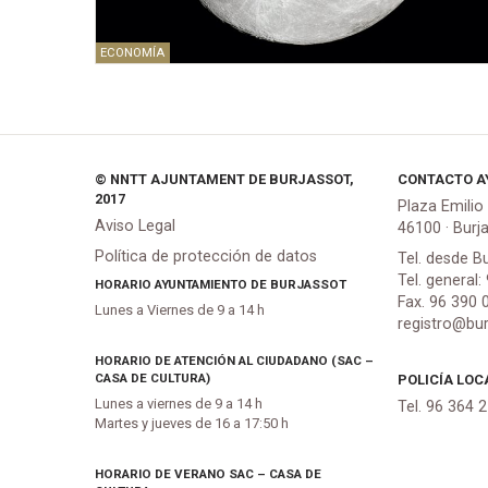
ECONOMÍA
© NNTT AJUNTAMENT DE BURJASSOT,
CONTACTO A
2017
Plaza Emilio
Aviso Legal
46100 · Burj
Política de protección de datos
Tel. desde B
Tel. general:
HORARIO AYUNTAMIENTO DE BURJASSOT
Fax. 96 390 
Lunes a Viernes de 9 a 14 h
registro@bur
HORARIO DE ATENCIÓN AL CIUDADANO (SAC –
CASA DE CULTURA)
POLICÍA LOC
Lunes a viernes de 9 a 14 h
Tel. 96 364 
Martes y jueves de 16 a 17:50 h
HORARIO DE VERANO SAC – CASA DE