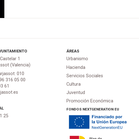
YUNTAMIENTO
ÁREAS
 Castelar 1
Urbanismo
assot (Valencia)
Hacienda
urjassot: 010
Servicios Sociales
 96 316 05 00
Cultura
03 61
jassot.es
Juventud
Promoción Económica
AL
FONDOS NEXTGENERATION EU
21 25