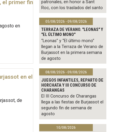
el primer fin
patronales, en honor a Sant
Roc, con los traslados del santo
05/08/2026 - 09/08/2026
 agosto en
TERRAZA DE VERANO. "LEONAS" Y
"EL ÚLTIMO MONO"
“Leonas” y “El último mono”
llegan a la Terraza de Verano de
Burjassot en la primera semana
de agosto
08/08/2026 - 09/08/2026
urjassot en el
JUEGOS INFANTILES, REPARTO DE
HORCHATA Y III CONCURSO DE
CHARANGAS
El III Concurso de Charangas
rjassot, de
llega a las fiestas de Burjassot el
segundo fin de semana de
agosto
10/08/2026