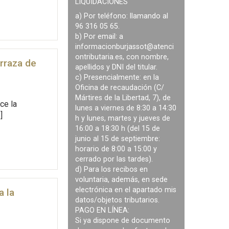
LIQUIDACIONES
a) Por teléfono: llamando al
96 316 05 65.
b) Por email: a
informacionburjassot@atenci
ontributaria.es
, con nombre,
rraza de
apellidos y DNI del titular.
c) Presencialmente: en la
Oficina de recaudación (C/
Mártires de la Libertad, 7), de
ce la
lunes a viernes de 8:30 a 14:30
]
h y lunes, martes y jueves de
16:00 a 18:30 h (del 15 de
junio al 15 de septiembre:
horario de 8:00 a 15:00 y
cerrado por las tardes).
d) Para los recibos en
voluntaria, además, en sede
electrónica en el apartado mis
a la
datos/objetos tributarios.
PAGO EN LÍNEA:
Si ya dispone de documento