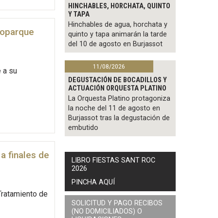
HINCHABLES, HORCHATA, QUINTO
Y TAPA
Hinchables de agua, horchata y
Ecoparque
quinto y tapa animarán la tarde
del 10 de agosto en Burjassot
11/08/2026
e a su
DEGUSTACIÓN DE BOCADILLOS Y
ACTUACIÓN ORQUESTA PLATINO
La Orquesta Platino protagoniza
la noche del 11 de agosto en
Burjassot tras la degustación de
embutido
a finales de
LIBRO FIESTAS SANT ROC
2026
PINCHA AQUÍ
Tratamiento de
SOLICITUD Y PAGO RECIBOS
(NO DOMICILIADOS) O