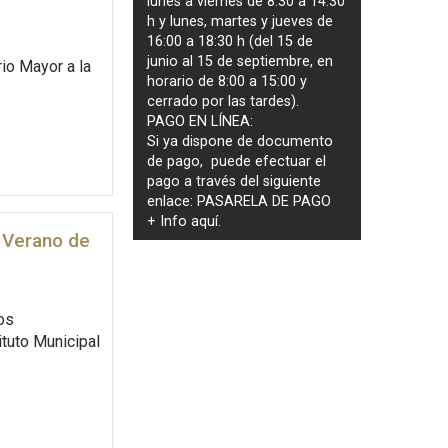
lunes a viernes de 8:30 a 14:30
h y lunes, martes y jueves de
16:00 a 18:30 h (del 15 de
junio al 15 de septiembre, en
io Mayor a la
horario de 8:00 a 15:00 y
cerrado por las tardes).
PAGO EN LÍNEA:
Si ya dispone de documento
de pago, puede efectuar el
pago a través del siguiente
enlace:
PASARELA DE PAGO
+ Info
aquí
.
 Verano de
os
ituto Municipal