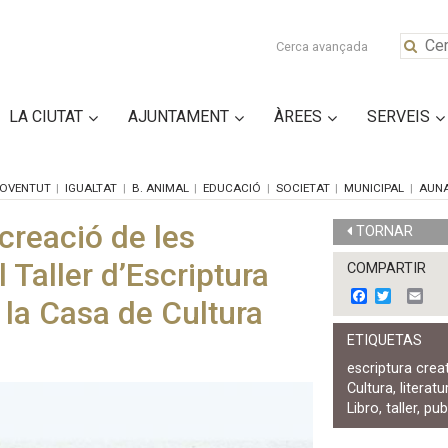
Cerca avançada
LA CIUTAT
AJUNTAMENT
ÀREES
SERVEIS
OVENTUT
IGUALTAT
B. ANIMAL
EDUCACIÓ
SOCIETAT
MUNICIPAL
AUN
 creació de les
TORNAR
 Taller d’Escriptura
COMPARTIR
F
T
E
 la Casa de Cultura
a
w
m
c
i
a
ETIQUETAS
e
t
i
b
t
l
escriptura crea
o
e
Cultura
,
literatu
o
r
k
Libro
,
taller
,
pub