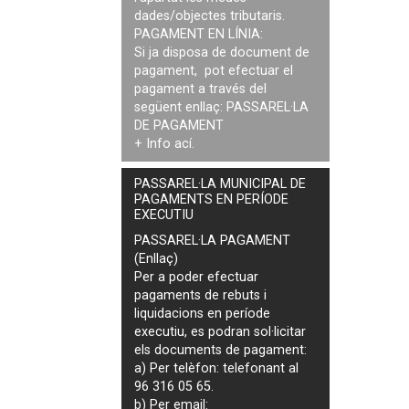
dades/objectes tributaris.
PAGAMENT EN LÍNIA:
Si ja disposa de document de
pagament, pot efectuar el
pagament a través del
següent enllaç:
PASSAREL·LA
DE PAGAMENT
+ Info
ací
.
PASSAREL·LA MUNICIPAL DE
PAGAMENTS EN PERÍODE
EXECUTIU
PASSAREL·LA PAGAMENT
(Enllaç)
Per a poder efectuar
pagaments de
rebuts i
liquidacions en període
executiu
, es podran
sol·licitar
els documents de pagament
:
a) Per telèfon: telefonant al
96 316 05 65.
b) Per email: