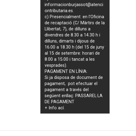
informacionburjassot@atenci
ontributaria.es
.
c) Presencialment: en l'Oficina
de recaptació (C/ Màrtirs de la
Llibertat, 7), de dilluns a
divendres de 8.30 a 14.30 h i
dilluns, dimarts i dijous de
16.00 a 18.30 h (del 15 de juny
al 15 de setembre: horari de
8.00 a 15.00 i tancat a les
vesprades).
PAGAMENT EN LÍNIA:
Si ja disposa de document de
pagament, pot efectuar el
pagament a través del
següent enllaç:
PASSAREL·LA
DE PAGAMENT
+ Info
ací
.