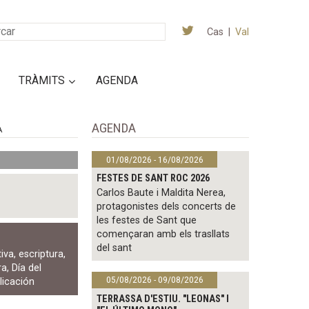
Cas
|
Val
TRÀMITS
AGENDA
AGENDA
A
01/08/2026 - 16/08/2026
FESTES DE SANT ROC 2026
Carlos Baute i Maldita Nerea,
protagonistes dels concerts de
les festes de Sant que
començaran amb els trasllats
del sant
tiva
,
escriptura
,
ra
,
Día del
05/08/2026 - 09/08/2026
licación
TERRASSA D'ESTIU. "LEONAS" I