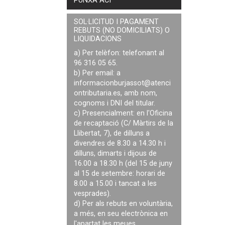
PUNXA ACÍ
SOL·LICITUD I PAGAMENT
REBUTS (NO DOMICILIATS) O
LIQUIDACIONS
a) Per telèfon: telefonant al
96 316 05 65.
b) Per email: a
informacionburjassot@atenci
ontributaria.es
, amb nom,
cognoms i DNI del titular.
c) Presencialment: en l'Oficina
de recaptació (C/ Màrtirs de la
Llibertat, 7), de dilluns a
divendres de 8.30 a 14.30 h i
dilluns, dimarts i dijous de
16.00 a 18.30 h (del 15 de juny
al 15 de setembre: horari de
8.00 a 15.00 i tancat a les
vesprades).
d) Per als rebuts en voluntària,
a més, en seu electrònica en
l'apartat les meues