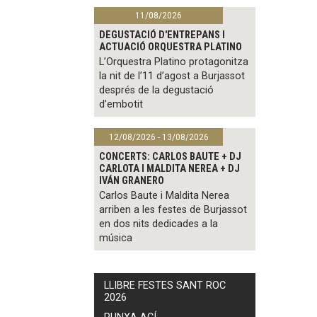
11/08/2026
DEGUSTACIÓ D'ENTREPANS I
ACTUACIÓ ORQUESTRA PLATINO
L’Orquestra Platino protagonitza
la nit de l’11 d’agost a Burjassot
després de la degustació
d’embotit
12/08/2026 - 13/08/2026
CONCERTS: CARLOS BAUTE + DJ
CARLOTA I MALDITA NEREA + DJ
IVÁN GRANERO
Carlos Baute i Maldita Nerea
arriben a les festes de Burjassot
en dos nits dedicades a la
música
LLIBRE FESTES SANT ROC
2026