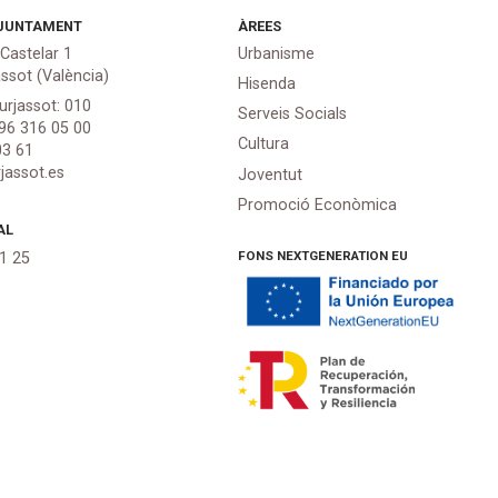
JUNTAMENT
ÀREES
 Castelar 1
Urbanisme
assot (València)
Hisenda
urjassot: 010
Serveis Socials
 96 316 05 00
Cultura
03 61
jassot.es
Joventut
Promoció Econòmica
AL
FONS NEXTGENERATION EU
21 25