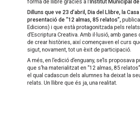
forma de llibre gràcies a l’
Institut Municipal d
Dilluns que ve 23 d’abril, Dia del Llibre, la Cas
presentació de “12 almas, 85 relatos”,
publica
Edicions) i que està protagonitzada pels relats
d’Escriptura Creativa. Amb il·lusió, amb ganes d
de crear històries, així començaven el curs qu
sigut, novament, tot un èxit de participació.
A més, en l’edició d’enguany, se’ls proposava p
que s’ha materialitzat en “12 almas, 85 relatos”, u
el qual cadascun dels alumnes ha deixat la se
relats. Un llibre que és ja, una realitat.