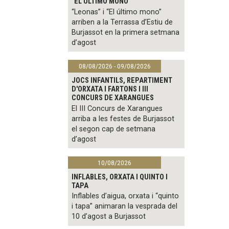
"EL ÚLTIMO MONO"
“Leonas” i “El último mono”
arriben a la Terrassa d’Estiu de
Burjassot en la primera setmana
d’agost
08/08/2026 - 09/08/2026
JOCS INFANTILS, REPARTIMENT
D'ORXATA I FARTONS I III
CONCURS DE XARANGUES
El III Concurs de Xarangues
arriba a les festes de Burjassot
el segon cap de setmana
d’agost
10/08/2026
INFLABLES, ORXATA I QUINTO I
TAPA
Inflables d’aigua, orxata i “quinto
i tapa” animaran la vesprada del
10 d’agost a Burjassot