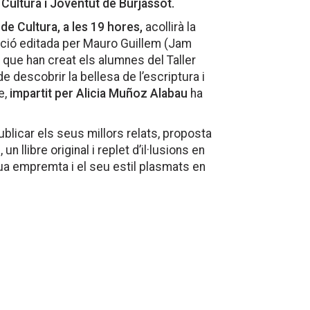
e Cultura i Joventut de Burjassot.
a de Cultura, a les 19 hores,
acollirà la
ció editada per Mauro Guillem (Jam
 que han creat els alumnes del Taller
e descobrir la bellesa de l’escriptura i
e,
impartit per Alicia Muñoz Alabau
ha
ublicar els seus millors relats, proposta
n llibre original i replet d’il·lusions en
ua empremta i el seu estil plasmats en