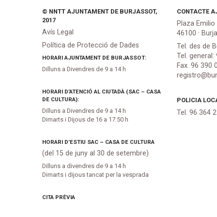
© NNTT AJUNTAMENT DE BURJASSOT,
CONTACTE A
2017
Plaza Emilio
Avís Legal
46100 · Burj
Política de Protecció de Dades
Tel. des de B
Tel. general:
HORARI AJUNTAMENT DE BURJASSOT:
Fax. 96 390 
Dilluns a Divendres de 9 a 14 h
registro@bur
HORARI D’ATENCIÓ AL CIUTADÀ (SAC – CASA
DE CULTURA):
POLICIA LOC
Dilluns a Divendres de 9 a 14 h
Tel. 96 364 
Dimarts i Dijous de 16 a 17:50 h
HORARI D’ESTIU SAC – CASA DE CULTURA
(del 15 de juny al 30 de setembre)
Dilluns a divendres de 9 a 14 h
Dimarts i dijous tancat per la vesprada
CITA PRÈVIA