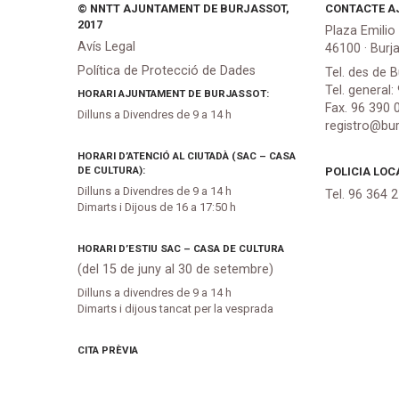
© NNTT AJUNTAMENT DE BURJASSOT,
CONTACTE A
2017
Plaza Emilio
Avís Legal
46100 · Burj
Política de Protecció de Dades
Tel. des de B
Tel. general:
HORARI AJUNTAMENT DE BURJASSOT:
Fax. 96 390 
Dilluns a Divendres de 9 a 14 h
registro@bur
HORARI D’ATENCIÓ AL CIUTADÀ (SAC – CASA
DE CULTURA):
POLICIA LOC
Dilluns a Divendres de 9 a 14 h
Tel. 96 364 
Dimarts i Dijous de 16 a 17:50 h
HORARI D’ESTIU SAC – CASA DE CULTURA
(del 15 de juny al 30 de setembre)
Dilluns a divendres de 9 a 14 h
Dimarts i dijous tancat per la vesprada
CITA PRÈVIA