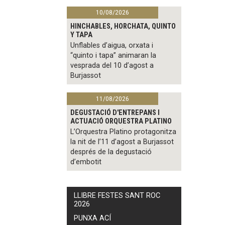
10/08/2026
HINCHABLES, HORCHATA, QUINTO
Y TAPA
Unflables d’aigua, orxata i
“quinto i tapa” animaran la
vesprada del 10 d’agost a
Burjassot
11/08/2026
DEGUSTACIÓ D'ENTREPANS I
ACTUACIÓ ORQUESTRA PLATINO
L’Orquestra Platino protagonitza
la nit de l’11 d’agost a Burjassot
després de la degustació
d’embotit
LLIBRE FESTES SANT ROC
2026
PUNXA ACÍ