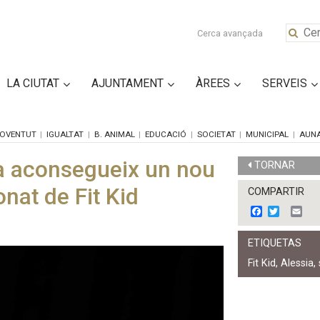
Cerca avançada
LA CIUTAT
AJUNTAMENT
ÀREES
SERVEIS
OVENTUT
IGUALTAT
B. ANIMAL
EDUCACIÓ
SOCIETAT
MUNICIPAL
AUN
ca aconsegueix un nou
TORNAR
nat de Fit Kid
COMPARTIR
F
T
E
a
w
m
c
i
a
ETIQUETAS
e
t
i
b
t
l
Fit Kid
,
Alessia
,
o
e
o
r
k