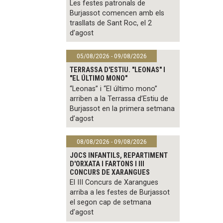
Les festes patronals de
Burjassot comencen amb els
trasllats de Sant Roc, el 2
d’agost
05/08/2026 - 09/08/2026
TERRASSA D'ESTIU. "LEONAS" I
"EL ÚLTIMO MONO"
“Leonas” i “El último mono”
arriben a la Terrassa d’Estiu de
Burjassot en la primera setmana
d’agost
08/08/2026 - 09/08/2026
JOCS INFANTILS, REPARTIMENT
D'ORXATA I FARTONS I III
CONCURS DE XARANGUES
El III Concurs de Xarangues
arriba a les festes de Burjassot
el segon cap de setmana
d’agost