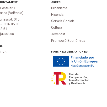
JUNTAMENT
ÀREES
 Castelar 1
Urbanisme
assot (València)
Hisenda
urjassot: 010
Serveis Socials
 96 316 05 00
Cultura
03 61
jassot.es
Joventut
Promoció Econòmica
AL
FONS NEXTGENERATION EU
21 25