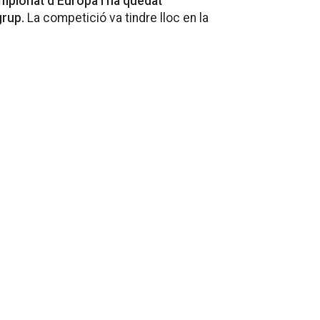
mpionat d’Europa i ha quedat
grup.
La competició va tindre lloc en la