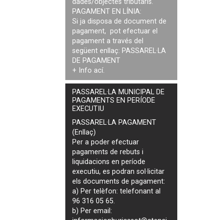
dades/objectes tributaris.
PAGAMENT EN LÍNIA:
Si ja disposa de document de
pagament, pot efectuar el
pagament a través del
següent enllaç:
PASSAREL·LA
DE PAGAMENT
+ Info
ací
.
PASSAREL·LA MUNICIPAL DE
PAGAMENTS EN PERÍODE
EXECUTIU
PASSAREL·LA PAGAMENT
(Enllaç)
Per a poder efectuar
pagaments de
rebuts i
liquidacions en període
executiu
, es podran
sol·licitar
els documents de pagament
:
a) Per telèfon: telefonant al
96 316 05 65.
b) Per email: