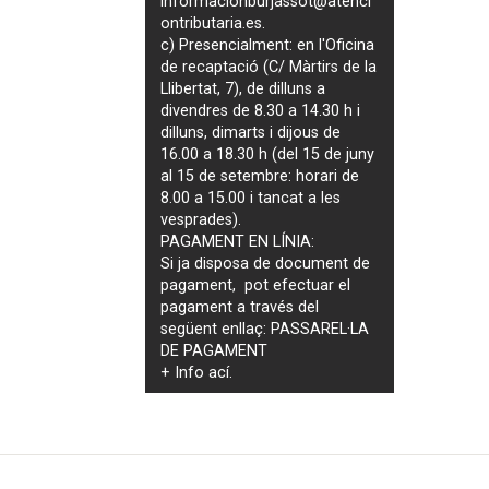
informacionburjassot@atenci
ontributaria.es
.
c) Presencialment: en l'Oficina
de recaptació (C/ Màrtirs de la
Llibertat, 7), de dilluns a
divendres de 8.30 a 14.30 h i
dilluns, dimarts i dijous de
16.00 a 18.30 h (del 15 de juny
al 15 de setembre: horari de
8.00 a 15.00 i tancat a les
vesprades).
PAGAMENT EN LÍNIA:
Si ja disposa de document de
pagament, pot efectuar el
pagament a través del
següent enllaç:
PASSAREL·LA
DE PAGAMENT
+ Info
ací
.