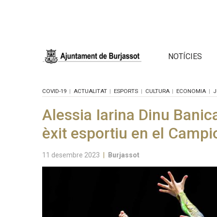
NOTÍCIES
COVID-19
ACTUALITAT
ESPORTS
CULTURA
ECONOMIA
J
Alessia Iarina Dinu Bani
èxit esportiu en el Campio
11 desembre 2023
|
Burjassot