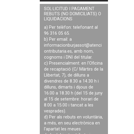
SOL·LICITUD I PAGAMENT
REBUTS (NO DOMICILIATS) O
LIQUIDACIONS
a) Per telèfon: telefonant al
96 316 05 65.
b) Per email: a
informacionburjassot@atenci
ontributaria.es
, amb nom,
cognoms i DNI del titular.
c) Presencialment: en l'Oficina
de recaptació (C/ Màrtirs de la
Llibertat, 7), de dilluns a
divendres de 8.30 a 14.30 h i
dilluns, dimarts i dijous de
16.00 a 18.30 h (del 15 de juny
al 15 de setembre: horari de
8.00 a 15.00 i tancat a les
vesprades).
d) Per als rebuts en voluntària,
a més, en seu electrònica en
l'apartat les meues