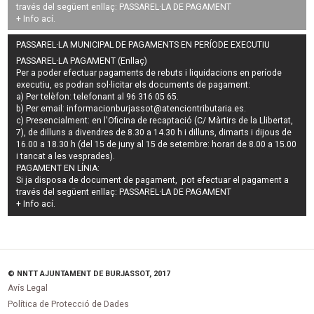
través del següent enllaç:
PASSAREL·LA DE PAGAMENT
+ Info
ací
.
PASSAREL·LA MUNICIPAL DE PAGAMENTS EN PERÍODE EXECUTIU
PASSAREL·LA PAGAMENT (Enllaç)
Per a poder efectuar pagaments de
rebuts i liquidacions en període
executiu
, es podran
sol·licitar els documents de pagament
:
a) Per telèfon: telefonant al 96 316 05 65.
b) Per email:
informacionburjassot@atenciontributaria.es
.
c) Presencialment: en l'Oficina de recaptació (C/ Màrtirs de la Llibertat,
7), de dilluns a divendres de 8.30 a 14.30 h i dilluns, dimarts i dijous de
16.00 a 18.30 h (del 15 de juny al 15 de setembre: horari de 8.00 a 15.00
i tancat a les vesprades).
PAGAMENT EN LÍNIA:
Si ja disposa de document de pagament, pot efectuar el pagament a
través del següent enllaç:
PASSAREL·LA DE PAGAMENT
+ Info
ací
.
© NNTT AJUNTAMENT DE BURJASSOT, 2017
Avís Legal
Política de Protecció de Dades