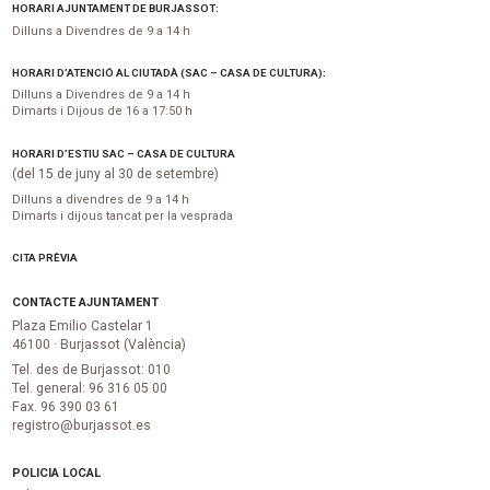
HORARI AJUNTAMENT DE BURJASSOT:
Dilluns a Divendres de 9 a 14 h
HORARI D’ATENCIÓ AL CIUTADÀ (SAC – CASA DE CULTURA):
Dilluns a Divendres de 9 a 14 h
Dimarts i Dijous de 16 a 17:50 h
HORARI D’ESTIU SAC – CASA DE CULTURA
(del 15 de juny al 30 de setembre)
Dilluns a divendres de 9 a 14 h
Dimarts i dijous tancat per la vesprada
CITA PRÈVIA
CONTACTE AJUNTAMENT
Plaza Emilio Castelar 1
46100 · Burjassot (València)
Tel. des de Burjassot: 010
Tel. general: 96 316 05 00
Fax. 96 390 03 61
registro@burjassot.es
POLICIA LOCAL