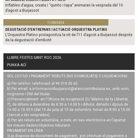
Inflables d’aigua, orxata i “quinto i tapa” animaran la vesprada del 10
d’agost a Burjassot
11/08/2026
DEGUSTACIÓ D'ENTREPANS I ACTUACIÓ ORQUESTRA PLATINO
L’Orquestra Platino protagonitza la nit de l’11 d’agost a Burjassot després
de la degustació d’embotit
LLIBRE FESTES SANT ROC 2026
PUNXA ACÍ
SOL·LICITUD I PAGAMENT REBUTS (NO DOMICILIATS) O LIQUIDACIONS
a) Per telèfon: telefonant al 96 316 05 65.
b) Per email: a
informacionburjassot@atenciontributaria.es
, amb nom,
cognoms i DNI del titular.
c) Presencialment: en l'Oficina de recaptació (C/ Màrtirs de la Llibertat,
7), de dilluns a divendres de 8.30 a 14.30 h i dilluns, dimarts i dijous de
16.00 a 18.30 h (del 15 de juny al 15 de setembre: horari de 8.00 a 15.00
i tancat a les vesprades).
d) Per als rebuts en voluntària, a més, en seu electrònica en l'apartat
les meues dades/objectes tributaris.
PAGAMENT EN LÍNIA:
Si ja disposa de document de pagament, pot efectuar el pagament a