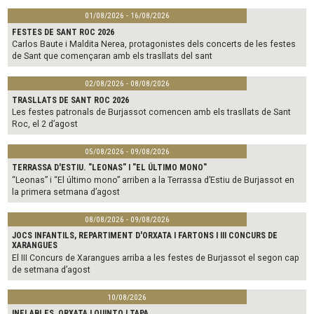
01/08/2026 - 16/08/2026
FESTES DE SANT ROC 2026
Carlos Baute i Maldita Nerea, protagonistes dels concerts de les festes
de Sant que començaran amb els trasllats del sant
02/08/2026 - 08/08/2026
TRASLLATS DE SANT ROC 2026
Les festes patronals de Burjassot comencen amb els trasllats de Sant
Roc, el 2 d’agost
05/08/2026 - 09/08/2026
TERRASSA D'ESTIU. "LEONAS" I "EL ÚLTIMO MONO"
“Leonas” i “El último mono” arriben a la Terrassa d’Estiu de Burjassot en
la primera setmana d’agost
08/08/2026 - 09/08/2026
JOCS INFANTILS, REPARTIMENT D'ORXATA I FARTONS I III CONCURS DE
XARANGUES
El III Concurs de Xarangues arriba a les festes de Burjassot el segon cap
de setmana d’agost
10/08/2026
INFLABLES, ORXATA I QUINTO I TAPA