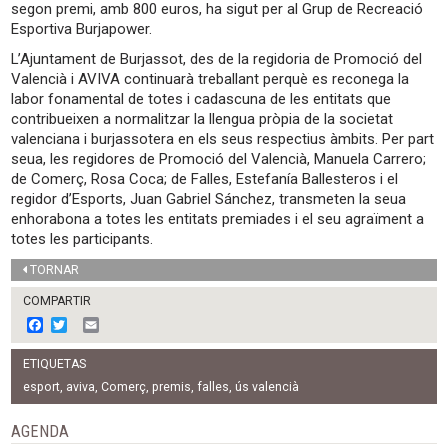
segon premi, amb 800 euros, ha sigut per al Grup de Recreació
Esportiva Burjapower.
L’Ajuntament de Burjassot, des de la regidoria de Promoció del
Valencià i AVIVA continuarà treballant perquè es reconega la
labor fonamental de totes i cadascuna de les entitats que
contribueixen a normalitzar la llengua pròpia de la societat
valenciana i burjassotera en els seus respectius àmbits. Per part
seua, les regidores de Promoció del Valencià, Manuela Carrero;
de Comerç, Rosa Coca; de Falles, Estefanía Ballesteros i el
regidor d’Esports, Juan Gabriel Sánchez, transmeten la seua
enhorabona a totes les entitats premiades i el seu agraïment a
totes les participants.
TORNAR
COMPARTIR
F
T
E
a
w
m
c
i
a
ETIQUETAS
e
t
i
b
t
l
esport
,
aviva
,
Comerç
,
premis
,
falles
,
ús valencià
o
e
o
r
AGENDA
k