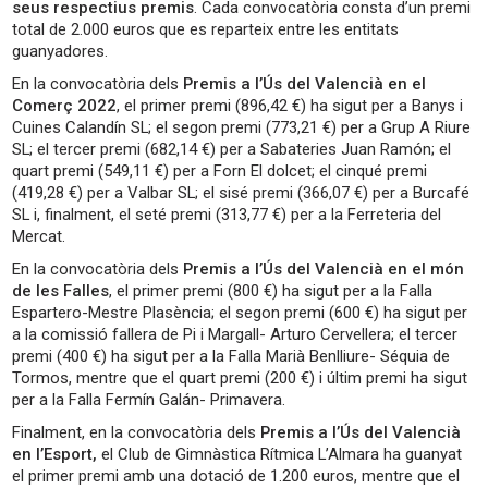
seus respectius premis
. Cada convocatòria consta d’un premi
total de 2.000 euros que es reparteix entre les entitats
guanyadores.
En la convocatòria dels
Premis a l’Ús del Valencià en el
Comerç 2022
, el primer premi (896,42 €) ha sigut per a Banys i
Cuines Calandín SL; el segon premi (773,21 €) per a Grup A Riure
SL; el tercer premi (682,14 €) per a Sabateries Juan Ramón; el
quart premi (549,11 €) per a Forn El dolcet; el cinqué premi
(419,28 €) per a Valbar SL; el sisé premi (366,07 €) per a Burcafé
SL i, finalment, el seté premi (313,77 €) per a la Ferreteria del
Mercat.
En la convocatòria dels
Premis a l’Ús del Valencià en el món
de les Falles
, el primer premi (800 €) ha sigut per a la Falla
Espartero-Mestre Plasència; el segon premi (600 €) ha sigut per
a la comissió fallera de Pi i Margall- Arturo Cervellera; el tercer
premi (400 €) ha sigut per a la Falla Marià Benlliure- Séquia de
Tormos, mentre que el quart premi (200 €) i últim premi ha sigut
per a la Falla Fermín Galán- Primavera.
Finalment, en la convocatòria dels
Premis a l’Ús del Valencià
en l’Esport,
el Club de Gimnàstica Rítmica L’Almara ha guanyat
el primer premi amb una dotació de 1.200 euros, mentre que el