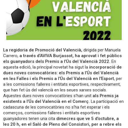
La regidoria de Promoció del Valencià,
dirigida per Manuela
Carrero,
a través d’AVIVA Burjassot, ha aprovat i fet públics
els guanyadors dels Premis a l’Ús del Valencià 2022.
En
aquesta edició, la principal novetat ha sigut la
incorporació de
dues noves convocatòries: els Premis a l’Ús del Valencià
en les Falles i els Premis a l’Ús del Valencià en l’Esport
, per
a les comissions falleres i entitats esportives, respectivament,
que han fet ús del valencià en les seues xarxes socials.
Aquestes dues noves convocatòries s’han unit
als Premis ja
existents a l’Ús del Valencià en el Comerç.
La participació en
cadascuna de les convocatòries no s’ha fet esperar i els
comerços, comissions falleres i entitats esportives
guanyadores tenen una cita
dimecres que ve 5 d’octubre, a
les 20 h, en el Saló de Plens del Consistori, per a rebre els