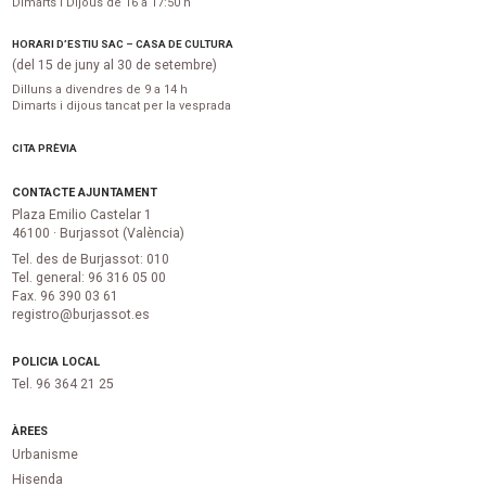
Dimarts i Dijous de 16 a 17:50 h
HORARI D’ESTIU SAC – CASA DE CULTURA
(del 15 de juny al 30 de setembre)
Dilluns a divendres de 9 a 14 h
Dimarts i dijous tancat per la vesprada
CITA PRÈVIA
CONTACTE AJUNTAMENT
Plaza Emilio Castelar 1
46100 · Burjassot (València)
Tel. des de Burjassot: 010
Tel. general: 96 316 05 00
Fax. 96 390 03 61
registro@burjassot.es
POLICIA LOCAL
Tel. 96 364 21 25
ÀREES
Urbanisme
Hisenda