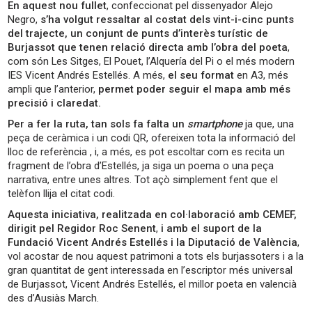
En aquest nou fullet
, confeccionat pel dissenyador Alejo
Negro,
s’ha volgut ressaltar al costat dels vint-i-cinc punts
del trajecte, un conjunt de punts d’interès turístic de
Burjassot que tenen relació directa amb l’obra del poeta
,
com són Les Sitges, El Pouet, l’Alquería del Pi o el més modern
IES Vicent Andrés Estellés. A més,
el seu format
en A3, més
ampli que l’anterior,
permet poder seguir el mapa amb més
precisió i claredat.
Per a fer la ruta, tan sols fa falta un
smartphone
ja que, una
peça de ceràmica i un codi QR, ofereixen tota la informació del
lloc de referència , i, a més, es pot escoltar com es recita un
fragment de l’obra d’Estellés, ja siga un poema o una peça
narrativa, entre unes altres. Tot açò simplement fent que el
telèfon llija el citat codi.
Aquesta iniciativa, realitzada en col·laboració amb CEMEF,
dirigit pel Regidor Roc Senent
,
i amb el suport de la
Fundació Vicent Andrés Estellés i la Diputació de València
,
vol acostar de nou aquest patrimoni a tots els burjassoters i a la
gran quantitat de gent interessada en l’escriptor més universal
de Burjassot, Vicent Andrés Estellés, el millor poeta en valencià
des d’Ausiàs March.