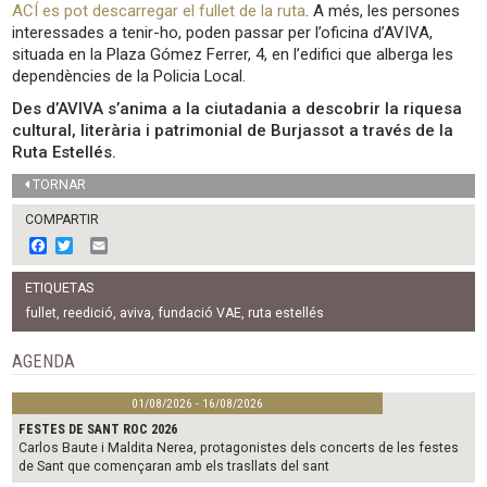
ACÍ es pot descarregar el fullet de la ruta
. A més, les persones
interessades a tenir-ho, poden passar per l’oficina d’AVIVA,
situada en la Plaza Gómez Ferrer, 4, en l’edifici que alberga les
dependències de la Policia Local.
Des d’AVIVA s’anima a la ciutadania a descobrir la riquesa
cultural, literària i patrimonial de Burjassot a través de la
Ruta Estellés.
TORNAR
COMPARTIR
F
T
E
a
w
m
c
i
a
ETIQUETAS
e
t
i
b
t
l
fullet
,
reedició
,
aviva
,
fundació VAE
,
ruta estellés
o
e
o
r
AGENDA
k
01/08/2026 - 16/08/2026
FESTES DE SANT ROC 2026
Carlos Baute i Maldita Nerea, protagonistes dels concerts de les festes
de Sant que començaran amb els trasllats del sant