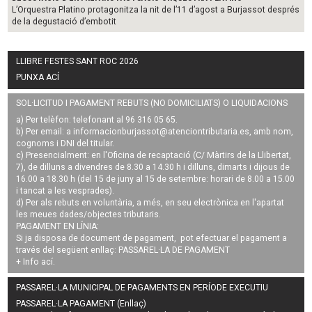
L’Orquestra Platino protagonitza la nit de l’11 d’agost a Burjassot després
de la degustació d’embotit
LLIBRE FESTES SANT ROC 2026
PUNXA ACÍ
SOL·LICITUD I PAGAMENT REBUTS (NO DOMICILIATS) O LIQUIDACIONS
a) Per telèfon: telefonant al 96 316 05 65.
b) Per email: a
informacionburjassot@atenciontributaria.es
, amb nom,
cognoms i DNI del titular.
c) Presencialment: en l'Oficina de recaptació (C/ Màrtirs de la Llibertat,
7), de dilluns a divendres de 8.30 a 14.30 h i dilluns, dimarts i dijous de
16.00 a 18.30 h (del 15 de juny al 15 de setembre: horari de 8.00 a 15.00
i tancat a les vesprades).
d) Per als rebuts en voluntària, a més, en seu electrònica en l'apartat
les meues dades/objectes tributaris.
PAGAMENT EN LÍNIA:
Si ja disposa de document de pagament, pot efectuar el pagament a
través del següent enllaç:
PASSAREL·LA DE PAGAMENT
+ Info
ací
.
PASSAREL·LA MUNICIPAL DE PAGAMENTS EN PERÍODE EXECUTIU
PASSAREL·LA PAGAMENT (Enllaç)