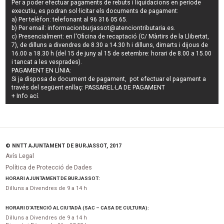
Per a poder efectuar pagaments de
rebuts i liquidacions en període
executiu
, es podran
sol·licitar els documents de pagament
:
a) Per telèfon: telefonant al 96 316 05 65.
b) Per email:
informacionburjassot@atenciontributaria.es
.
c) Presencialment: en l'Oficina de recaptació (C/ Màrtirs de la Llibertat,
7), de dilluns a divendres de 8.30 a 14.30 h i dilluns, dimarts i dijous de
16.00 a 18.30 h (del 15 de juny al 15 de setembre: horari de 8.00 a 15.00
i tancat a les vesprades).
PAGAMENT EN LÍNIA:
Si ja disposa de document de pagament, pot efectuar el pagament a
través del següent enllaç:
PASSAREL·LA DE PAGAMENT
+ Info
ací
.
© NNTT AJUNTAMENT DE BURJASSOT, 2017
Avís Legal
Política de Protecció de Dades
HORARI AJUNTAMENT DE BURJASSOT:
Dilluns a Divendres de 9 a 14 h
HORARI D’ATENCIÓ AL CIUTADÀ (SAC – CASA DE CULTURA):
Dilluns a Divendres de 9 a 14 h