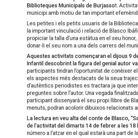
Biblioteques Municipals de Burjasso
t. Activit
municipi amb motiu de tan important efemèrid
Les petites i els petits usuaris de la Biblioteca
la important vinculació i relació de Blasco Ibá
propiciar la talla d’una estàtua en el seu honor
donar-li el seu nom a una dels carrers del muni
Aquestes activitats començaran el dijous 9 de 
Infantil descobrint la figura del genial autor va
participants tindran l’oportunitat de conèixer e
els aspectes més destacats de la seua trajectò
d’autèntics periodistes es tractara ja que inter
preguntes sobre l’autor. Una vegada finalitzada
participant dissenyarà el seu propi llibre de B
menuts, podran acolorir dibuixos relacionats 
La lectura en veu alta del conte de Blasco, “Sa
de l’activitat del dimarts 14 de febrer a les 18
número a l’atzar en el qual estarà una part de la 