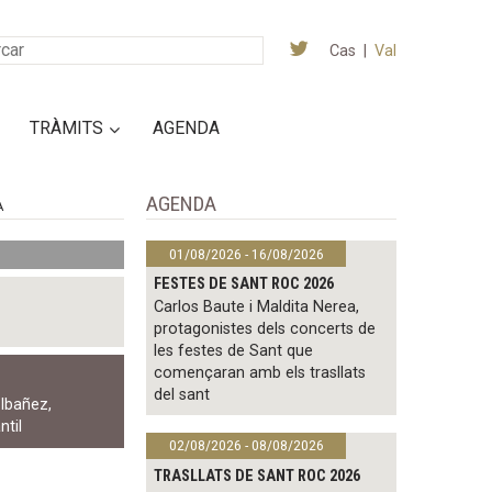
Cas
|
Val
TRÀMITS
AGENDA
AGENDA
A
01/08/2026 - 16/08/2026
FESTES DE SANT ROC 2026
Carlos Baute i Maldita Nerea,
protagonistes dels concerts de
les festes de Sant que
començaran amb els trasllats
del sant
 Ibañez
,
ntil
02/08/2026 - 08/08/2026
TRASLLATS DE SANT ROC 2026