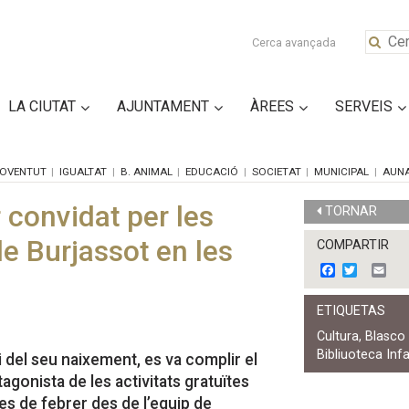
Cerca avançada
LA CIUTAT
AJUNTAMENT
ÀREES
SERVEIS
OVENTUT
IGUALTAT
B. ANIMAL
EDUCACIÓ
SOCIETAT
MUNICIPAL
AUN
 convidat per les
TORNAR
e Burjassot en les
COMPARTIR
F
T
E
a
w
m
c
i
a
ETIQUETAS
e
t
i
b
t
l
Cultura
,
Blasco
o
e
Bibliuoteca Infa
o
r
 del seu naixement, es va complir el
k
agonista de les activitats gratuïtes
s de febrer des de l’equip de