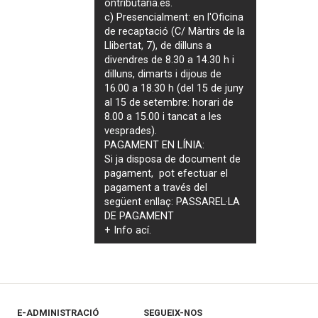
ontributaria.es
.
c) Presencialment: en l'Oficina
de recaptació (C/ Màrtirs de la
Llibertat, 7), de dilluns a
divendres de 8.30 a 14.30 h i
dilluns, dimarts i dijous de
16.00 a 18.30 h (del 15 de juny
al 15 de setembre: horari de
8.00 a 15.00 i tancat a les
vesprades).
PAGAMENT EN LÍNIA:
Si ja disposa de document de
pagament, pot efectuar el
pagament a través del
següent enllaç:
PASSAREL·LA
DE PAGAMENT
+ Info
ací
.
E-ADMINISTRACIÓ
SEGUEIX-NOS