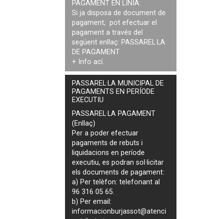
PAGAMENT EN LÍNIA:
Si ja disposa de document de
pagament, pot efectuar el
pagament a través del
següent enllaç:
PASSAREL·LA
DE PAGAMENT
+ Info
ací
.
PASSAREL·LA MUNICIPAL DE
PAGAMENTS EN PERÍODE
EXECUTIU
PASSAREL·LA PAGAMENT
(Enllaç)
Per a poder efectuar
pagaments de
rebuts i
liquidacions en període
executiu
, es podran
sol·licitar
els documents de pagament
:
a) Per telèfon: telefonant al
96 316 05 65.
b) Per email:
informacionburjassot@atenci