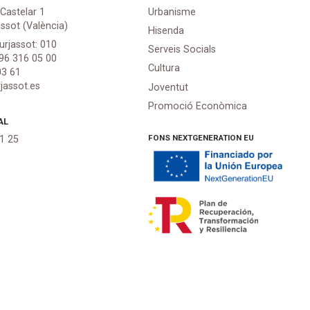
 Castelar 1
Urbanisme
assot (València)
Hisenda
urjassot: 010
Serveis Socials
 96 316 05 00
Cultura
03 61
jassot.es
Joventut
Promoció Econòmica
AL
FONS NEXTGENERATION EU
21 25