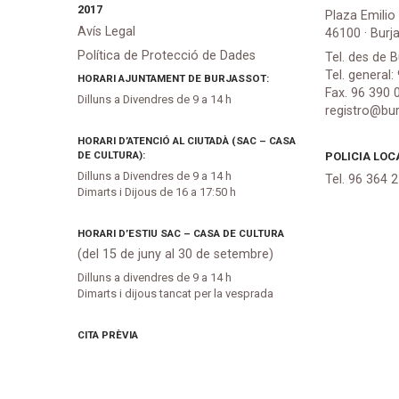
2017
Plaza Emilio
Avís Legal
46100 · Burj
Política de Protecció de Dades
Tel. des de B
Tel. general:
HORARI AJUNTAMENT DE BURJASSOT:
Fax. 96 390 
Dilluns a Divendres de 9 a 14 h
registro@bur
HORARI D’ATENCIÓ AL CIUTADÀ (SAC – CASA
DE CULTURA):
POLICIA LOC
Dilluns a Divendres de 9 a 14 h
Tel. 96 364 
Dimarts i Dijous de 16 a 17:50 h
HORARI D’ESTIU SAC – CASA DE CULTURA
(del 15 de juny al 30 de setembre)
Dilluns a divendres de 9 a 14 h
Dimarts i dijous tancat per la vesprada
CITA PRÈVIA