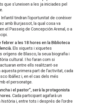
ats que s’uneixen a les ja iniciades pel
e.
 Infantil tindran l’oportunitat de conèixer
ñez amb Burjassot, la qual cosa va
, en el Passeig de Concepción Arenal, o a
cipi.
febrer a les 18 hores en la Biblioteca
lencià.
Els xiquets i xiquetes
ls orígens de Blasco, la seua biografia i
ria cultural. I ho faran com si
actuaran entre ells realitzant-se
 aquesta primera part de l’activitat, cada
lasco Ibáñez i, en el cas dels més
amb el personatge.
ncha i el pastor”, serà la protagonista
 hores.
Cada participant agafarà un
història i, entre tots i després de l’ordre