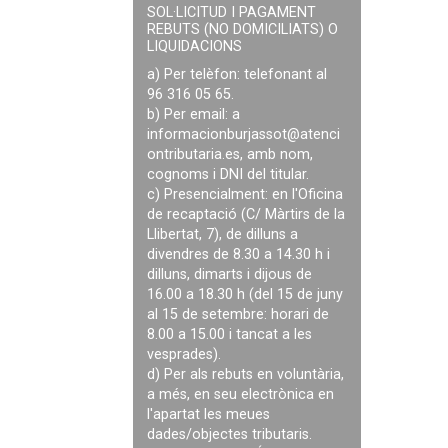
SOL·LICITUD I PAGAMENT
REBUTS (NO DOMICILIATS) O
LIQUIDACIONS
a) Per telèfon: telefonant al
96 316 05 65.
b) Per email: a
informacionburjassot@atenci
ontributaria.es
, amb nom,
cognoms i DNI del titular.
c) Presencialment: en l'Oficina
de recaptació (C/ Màrtirs de la
Llibertat, 7), de dilluns a
divendres de 8.30 a 14.30 h i
dilluns, dimarts i dijous de
16.00 a 18.30 h (del 15 de juny
al 15 de setembre: horari de
8.00 a 15.00 i tancat a les
vesprades).
d) Per als rebuts en voluntària,
a més, en seu electrònica en
l'apartat les meues
dades/objectes tributaris.