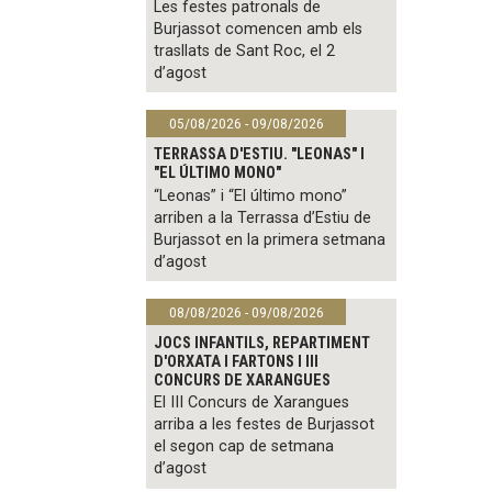
Les festes patronals de
Burjassot comencen amb els
trasllats de Sant Roc, el 2
d’agost
05/08/2026 - 09/08/2026
TERRASSA D'ESTIU. "LEONAS" I
"EL ÚLTIMO MONO"
“Leonas” i “El último mono”
arriben a la Terrassa d’Estiu de
Burjassot en la primera setmana
d’agost
08/08/2026 - 09/08/2026
JOCS INFANTILS, REPARTIMENT
D'ORXATA I FARTONS I III
CONCURS DE XARANGUES
El III Concurs de Xarangues
arriba a les festes de Burjassot
el segon cap de setmana
d’agost