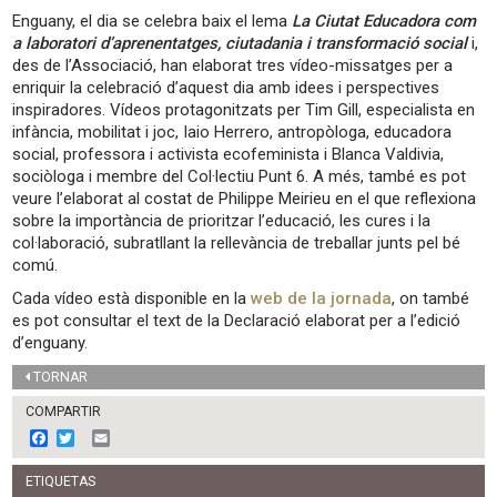
Enguany, el dia se celebra baix el lema
La Ciutat Educadora com
a laboratori d’aprenentatges, ciutadania i transformació social
i,
des de l’Associació, han elaborat tres vídeo-missatges per a
enriquir la celebració d’aquest dia amb idees i perspectives
inspiradores. Vídeos protagonitzats per Tim Gill, especialista en
infància, mobilitat i joc, Iaio Herrero, antropòloga, educadora
social, professora i activista ecofeminista i Blanca Valdivia,
sociòloga i membre del Col·lectiu Punt 6. A més, també es pot
veure l’elaborat al costat de Philippe Meirieu en el que reflexiona
sobre la importància de prioritzar l’educació, les cures i la
col·laboració, subratllant la rellevància de treballar junts pel bé
comú.
Cada vídeo està disponible en la
web de la jornada
, on també
es pot consultar el text de la Declaració elaborat per a l’edició
d’enguany.
TORNAR
COMPARTIR
F
T
E
a
w
m
c
i
a
ETIQUETAS
e
t
i