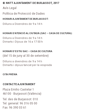
© NNTT AJUNTAMENT DE BURJASSOT, 2017
Avís Legal
Política de Protecció de Dades
HORARI AJUNTAMENT DE BURJASSOT:
Dilluns a Divendres de 9 a 14 h
HORARI D’ATENCIÓ AL CIUTADÀ (SAC – CASA DE CULTURA):
Dilluns a Divendres de 9 a 14 h
Dimarts i Dijous de 16 a 17:50 h
HORARI D’ESTIU SAC – CASA DE CULTURA
(del 15 de juny al 30 de setembre)
Dilluns a divendres de 9 a 14 h
Dimarts i dijous tancat per la vesprada
CITA PRÈVIA
CONTACTE AJUNTAMENT
Plaza Emilio Castelar 1
46100 · Burjassot (València)
Tel. des de Burjassot: 010
Tel. general: 96 316 05 00
Fax. 96 390 03 61