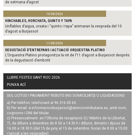
de setmana d’agost
10/08/2026
HINCHABLES, HORCHATA, QUINTO Y TAPA
Unflables d’aigua, orxata i “quinto i tapa” animaran la vesprada del 10
d’agost a Burjassot
11/08/2026
DEGUSTACIÓ D'ENTREPANS I ACTUACIÓ ORQUESTRA PLATINO
L’Orquestra Platino protagonitza la nit de l’11 d’agost a Burjassot després
de la degustació d’embotit
LLIBRE FESTES SANT ROC 2026
PUNXA ACÍ
SOL·LICITUD I PAGAMENT REBUTS (NO DOMICILIATS) O LIQUIDACIONS
a) Per telèfon: telefonant al 96 316 05 65.
b) Per email: a
informacionburjassot@atenciontributaria.es
, amb nom,
cognoms i DNI del titular.
c) Presencialment: en l'Oficina de recaptació (C/ Màrtirs de la Llibertat,
7), de dilluns a divendres de 8.30 a 14.30 h i dilluns, dimarts i dijous de
16.00 a 18.30 h (del 15 de juny al 15 de setembre: horari de 8.00 a 15.00
i tancat a les vesprades).