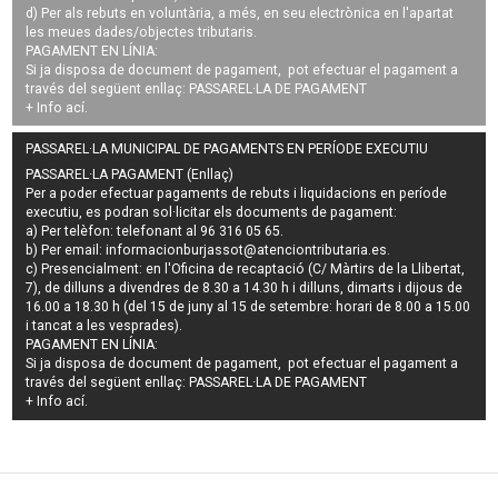
d) Per als rebuts en voluntària, a més, en seu electrònica en l'apartat
les meues dades/objectes tributaris.
PAGAMENT EN LÍNIA:
Si ja disposa de document de pagament, pot efectuar el pagament a
través del següent enllaç:
PASSAREL·LA DE PAGAMENT
+ Info
ací
.
PASSAREL·LA MUNICIPAL DE PAGAMENTS EN PERÍODE EXECUTIU
PASSAREL·LA PAGAMENT (Enllaç)
Per a poder efectuar pagaments de
rebuts i liquidacions en període
executiu
, es podran
sol·licitar els documents de pagament
:
a) Per telèfon: telefonant al 96 316 05 65.
b) Per email:
informacionburjassot@atenciontributaria.es
.
c) Presencialment: en l'Oficina de recaptació (C/ Màrtirs de la Llibertat,
7), de dilluns a divendres de 8.30 a 14.30 h i dilluns, dimarts i dijous de
16.00 a 18.30 h (del 15 de juny al 15 de setembre: horari de 8.00 a 15.00
i tancat a les vesprades).
PAGAMENT EN LÍNIA:
Si ja disposa de document de pagament, pot efectuar el pagament a
través del següent enllaç:
PASSAREL·LA DE PAGAMENT
+ Info
ací
.