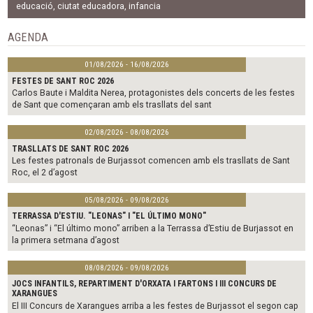
b
t
l
educació
,
ciutat educadora
,
infancia
o
e
o
r
AGENDA
k
01/08/2026 - 16/08/2026
FESTES DE SANT ROC 2026
Carlos Baute i Maldita Nerea, protagonistes dels concerts de les festes
de Sant que començaran amb els trasllats del sant
02/08/2026 - 08/08/2026
TRASLLATS DE SANT ROC 2026
Les festes patronals de Burjassot comencen amb els trasllats de Sant
Roc, el 2 d’agost
05/08/2026 - 09/08/2026
TERRASSA D'ESTIU. "LEONAS" I "EL ÚLTIMO MONO"
“Leonas” i “El último mono” arriben a la Terrassa d’Estiu de Burjassot en
la primera setmana d’agost
08/08/2026 - 09/08/2026
JOCS INFANTILS, REPARTIMENT D'ORXATA I FARTONS I III CONCURS DE
XARANGUES
El III Concurs de Xarangues arriba a les festes de Burjassot el segon cap