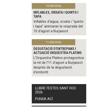
10/08/2026
INFLABLES, ORXATA I QUINTO I
TAPA
Inflables d’aigua, orxata i “quinto
i tapa” animaran la vesprada del
10 d’agost a Burjassot
11/08/2026
DEGUSTACIÓ D'ENTREPANS I
ACTUACIÓ ORQUESTRA PLATINO
L’Orquestra Platino protagonitza
la nit de l’11 d’agost a Burjassot
després de la degustació
d’embotit
LLIBRE FESTES SANT ROC
2026
PUNXA ACÍ