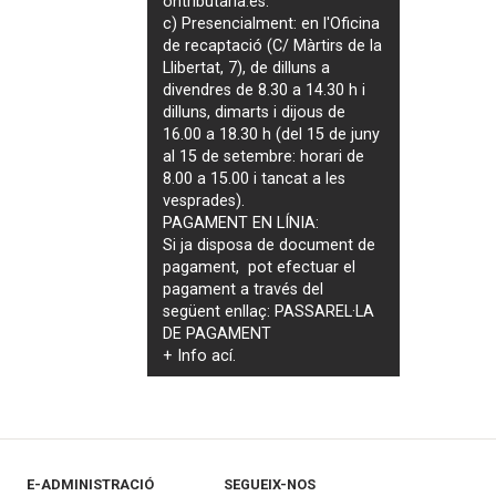
ontributaria.es
.
c) Presencialment: en l'Oficina
de recaptació (C/ Màrtirs de la
Llibertat, 7), de dilluns a
divendres de 8.30 a 14.30 h i
dilluns, dimarts i dijous de
16.00 a 18.30 h (del 15 de juny
al 15 de setembre: horari de
8.00 a 15.00 i tancat a les
vesprades).
PAGAMENT EN LÍNIA:
Si ja disposa de document de
pagament, pot efectuar el
pagament a través del
següent enllaç:
PASSAREL·LA
DE PAGAMENT
+ Info
ací
.
E-ADMINISTRACIÓ
SEGUEIX-NOS