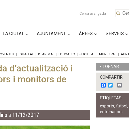
Cerca avançada
LA CIUTAT
AJUNTAMENT
ÀREES
SERVEIS
OVENTUT
IGUALTAT
B. ANIMAL
EDUCACIÓ
SOCIETAT
MUNICIPAL
AUN
a d’actualització i
TORNAR
ors i monitors de
COMPARTIR
F
T
E
a
w
m
c
i
a
ETIQUETAS
e
t
i
b
t
l
esports
,
futbol
o
e
entrenadors
o
r
fins a 11/12/2017
k