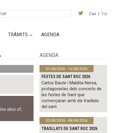
Cas
|
Val
TRÀMITS
AGENDA
AGENDA
A
01/08/2026 - 16/08/2026
FESTES DE SANT ROC 2026
Carlos Baute i Maldita Nerea,
protagonistes dels concerts de
les festes de Sant que
començaran amb els trasllats
del sant
,
los silos cf
,
02/08/2026 - 08/08/2026
TRASLLATS DE SANT ROC 2026