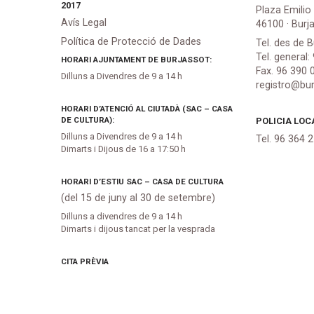
2017
Plaza Emilio
Avís Legal
46100 · Burj
Política de Protecció de Dades
Tel. des de B
Tel. general:
HORARI AJUNTAMENT DE BURJASSOT:
Fax. 96 390 
Dilluns a Divendres de 9 a 14 h
registro@bur
HORARI D’ATENCIÓ AL CIUTADÀ (SAC – CASA
DE CULTURA):
POLICIA LOC
Dilluns a Divendres de 9 a 14 h
Tel. 96 364 
Dimarts i Dijous de 16 a 17:50 h
HORARI D’ESTIU SAC – CASA DE CULTURA
(del 15 de juny al 30 de setembre)
Dilluns a divendres de 9 a 14 h
Dimarts i dijous tancat per la vesprada
CITA PRÈVIA