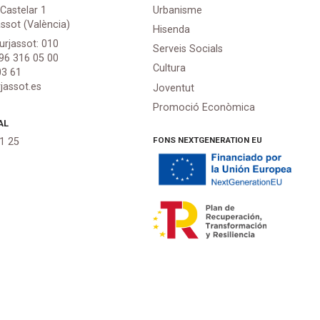
 Castelar 1
Urbanisme
assot (València)
Hisenda
urjassot: 010
Serveis Socials
 96 316 05 00
Cultura
03 61
jassot.es
Joventut
Promoció Econòmica
AL
FONS NEXTGENERATION EU
21 25