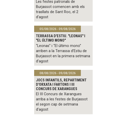
Les festes patronals de
Burjassot comencen amb els
trasllats de Sant Roc, el 2
d’agost
05/08/2026 - 09/08/2026
TERRASSA D'ESTIU. "LEONAS" I
"EL ÚLTIMO MONO"
“Leonas” i “El último mono”
arriben a la Terrassa d’Estiu de
Burjassot en la primera setmana
d’agost
08/08/2026 - 09/08/2026
JOCS INFANTILS, REPARTIMENT
D'ORXATA I FARTONS I III
CONCURS DE XARANGUES
El III Concurs de Xarangues
arriba a les festes de Burjassot
el segon cap de setmana
d’agost