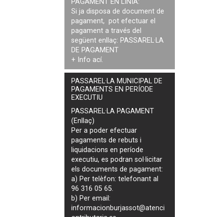
PAGAMENT EN LÍNIA:
Si ja disposa de document de
pagament, pot efectuar el
pagament a través del
següent enllaç:
PASSAREL·LA
DE PAGAMENT
+ Info
ací
.
PASSAREL·LA MUNICIPAL DE
PAGAMENTS EN PERÍODE
EXECUTIU
PASSAREL·LA PAGAMENT
(Enllaç)
Per a poder efectuar
pagaments de
rebuts i
liquidacions en període
executiu
, es podran
sol·licitar
els documents de pagament
:
a) Per telèfon: telefonant al
96 316 05 65.
b) Per email:
informacionburjassot@atenci