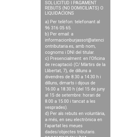
SOL·LICITUD I PAGAMENT
REBUTS (NO DOMICILIATS) O
LIQUIDACIONS
a) Per telèfon: telefonant al
96 316 05 65.
b) Per email: a
informacionburjassot@atenci
ontributaria.es
, amb nom,
cognoms i DNI del titular.
c) Presencialment: en l'Oficina
de recaptació (C/ Màrtirs de la
Llibertat, 7), de dilluns a
divendres de 8.30 a 14.30 h i
dilluns, dimarts i dijous de
16.00 a 18.30 h (del 15 de juny
al 15 de setembre: horari de
8.00 a 15.00 i tancat a les
vesprades).
d) Per als rebuts en voluntària,
a més, en seu electrònica en
l'apartat les meues
dades/objectes tributaris.