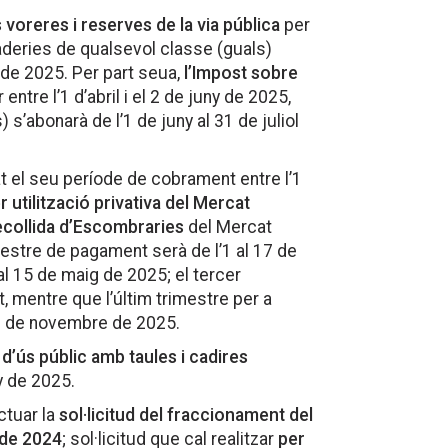
 voreres i reserves de la via pública
per
deries de qualsevol classe (guals)
 de 2025. Per part seua,
l’Impost sobre
 entre l’1 d’abril i el 2 de juny de 2025,
’abonarà de l’1 de juny al 31 de juliol
at el seu període de cobrament entre l’1
er utilització privativa del Mercat
Recollida d’Escombraries
del Mercat
mestre de pagament serà de l’1 al 17 de
al 15 de maig de 2025; el tercer
, mentre que l’últim trimestre per a
17 de novembre de 2025.
d’ús públic amb taules i cadires
y de 2025.
ctuar la
sol·licitud del fraccionament del
 de 2024
; sol·licitud que cal realitzar
per