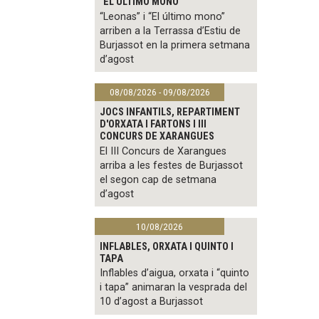
"EL ÚLTIMO MONO"
“Leonas” i “El último mono”
arriben a la Terrassa d’Estiu de
Burjassot en la primera setmana
d’agost
08/08/2026 - 09/08/2026
JOCS INFANTILS, REPARTIMENT
D'ORXATA I FARTONS I III
CONCURS DE XARANGUES
El III Concurs de Xarangues
arriba a les festes de Burjassot
el segon cap de setmana
d’agost
10/08/2026
INFLABLES, ORXATA I QUINTO I
TAPA
Inflables d’aigua, orxata i “quinto
i tapa” animaran la vesprada del
10 d’agost a Burjassot