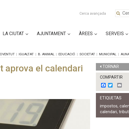
Cerca avançada
LA CIUTAT
AJUNTAMENT
ÀREES
SERVEIS
OVENTUT
IGUALTAT
B. ANIMAL
EDUCACIÓ
SOCIETAT
MUNICIPAL
AUN
 aprova el calendari
TORNAR
COMPARTIR
F
T
E
a
w
m
c
i
a
ETIQUETAS
e
t
i
b
t
l
impostos
,
calen
o
e
calendari
,
tribu
o
r
k