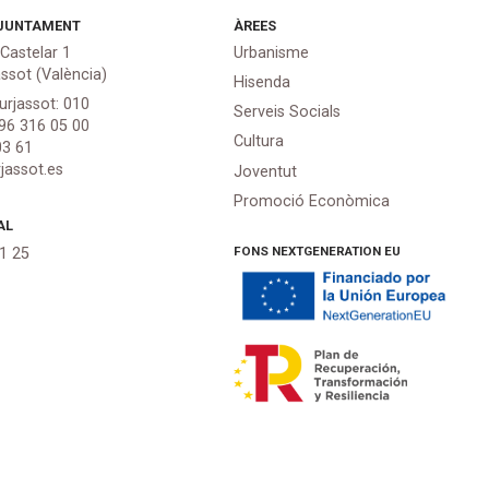
JUNTAMENT
ÀREES
 Castelar 1
Urbanisme
assot (València)
Hisenda
urjassot: 010
Serveis Socials
 96 316 05 00
Cultura
03 61
jassot.es
Joventut
Promoció Econòmica
AL
FONS NEXTGENERATION EU
21 25