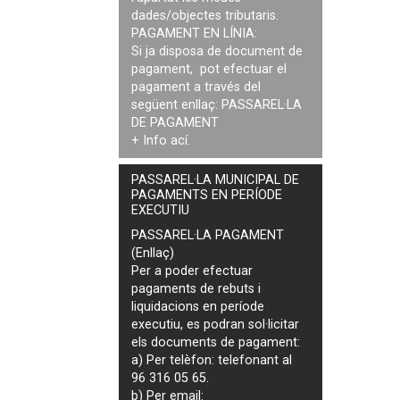
dades/objectes tributaris.
PAGAMENT EN LÍNIA:
Si ja disposa de document de
pagament, pot efectuar el
pagament a través del
següent enllaç:
PASSAREL·LA
DE PAGAMENT
+ Info
ací
.
PASSAREL·LA MUNICIPAL DE
PAGAMENTS EN PERÍODE
EXECUTIU
PASSAREL·LA PAGAMENT
(Enllaç)
Per a poder efectuar
pagaments de
rebuts i
liquidacions en període
executiu
, es podran
sol·licitar
els documents de pagament
:
a) Per telèfon: telefonant al
96 316 05 65.
b) Per email: