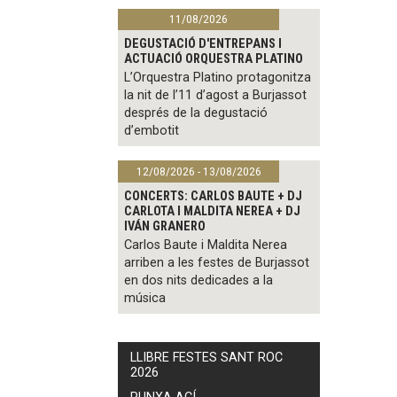
11/08/2026
DEGUSTACIÓ D'ENTREPANS I
ACTUACIÓ ORQUESTRA PLATINO
L’Orquestra Platino protagonitza
la nit de l’11 d’agost a Burjassot
després de la degustació
d’embotit
12/08/2026 - 13/08/2026
CONCERTS: CARLOS BAUTE + DJ
CARLOTA I MALDITA NEREA + DJ
IVÁN GRANERO
Carlos Baute i Maldita Nerea
arriben a les festes de Burjassot
en dos nits dedicades a la
música
LLIBRE FESTES SANT ROC
2026