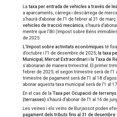
La
taxa per entrada de vehicles a través de les
a aparcaments, càrrega i descàrrega de merca
s’haurà d’abonar de l’1 de febrer al 31 de març
vehicles de tracció mecànica
, s’haurà d’abonar
mentre que l’IBI (Impost sobre Béns immobles) s
de 2025.
L’Impost sobre activitats econòmiques
té fix
d’octubre i l’1 de desembre de 2025;
la taxa p
Municipal, Mercat Extraordinari i la Taxa de 
s’abonaran de manera trimestral. El primer tri
febrer de 2025; el segon trimestre serà de l’1 
trimestre de pagament serà de l’1 al 18 d’agost
abonar aquesta taxa municipal serà de l’1 al 
En el cas de la
Taxa per Ocupació de terrenys 
(terrasses)
s’haurà d’abonar de l’1 al 16 de jun
Les veïnes i els veïns de Burjassot poden efe
pagament dels tributs fins al 31 de desembre