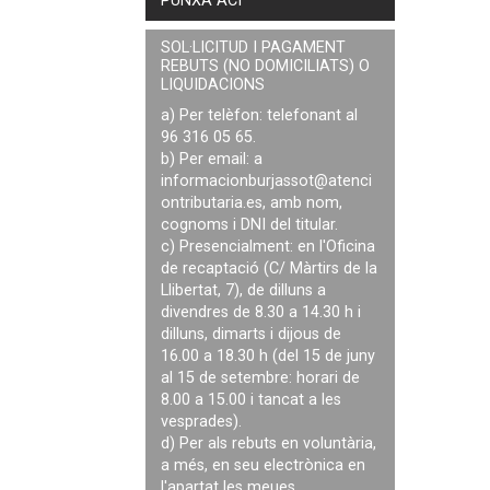
PUNXA ACÍ
SOL·LICITUD I PAGAMENT
REBUTS (NO DOMICILIATS) O
LIQUIDACIONS
a) Per telèfon: telefonant al
96 316 05 65.
b) Per email: a
informacionburjassot@atenci
ontributaria.es
, amb nom,
cognoms i DNI del titular.
c) Presencialment: en l'Oficina
de recaptació (C/ Màrtirs de la
Llibertat, 7), de dilluns a
divendres de 8.30 a 14.30 h i
dilluns, dimarts i dijous de
16.00 a 18.30 h (del 15 de juny
al 15 de setembre: horari de
8.00 a 15.00 i tancat a les
vesprades).
d) Per als rebuts en voluntària,
a més, en seu electrònica en
l'apartat les meues