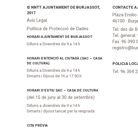
© NNTT AJUNTAMENT DE BURJASSOT,
CONTACTE A
2017
Plaza Emilio
Avís Legal
46100 · Burj
Política de Protecció de Dades
Tel. des de B
Tel. general:
HORARI AJUNTAMENT DE BURJASSOT:
Fax. 96 390 
Dilluns a Divendres de 9 a 14 h
registro@bur
HORARI D’ATENCIÓ AL CIUTADÀ (SAC – CASA
DE CULTURA):
POLICIA LOC
Dilluns a Divendres de 9 a 14 h
Tel. 96 364 
Dimarts i Dijous de 16 a 17:50 h
HORARI D’ESTIU SAC – CASA DE CULTURA
(del 15 de juny al 30 de setembre)
Dilluns a divendres de 9 a 14 h
Dimarts i dijous tancat per la vesprada
CITA PRÈVIA