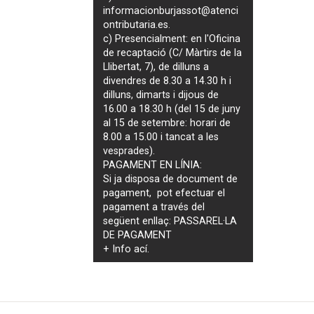
informacionburjassot@atenci
ontributaria.es
.
c) Presencialment: en l'Oficina
de recaptació (C/ Màrtirs de la
Llibertat, 7), de dilluns a
divendres de 8.30 a 14.30 h i
dilluns, dimarts i dijous de
16.00 a 18.30 h (del 15 de juny
al 15 de setembre: horari de
8.00 a 15.00 i tancat a les
vesprades).
PAGAMENT EN LÍNIA:
Si ja disposa de document de
pagament, pot efectuar el
pagament a través del
següent enllaç:
PASSAREL·LA
DE PAGAMENT
+ Info
ací
.