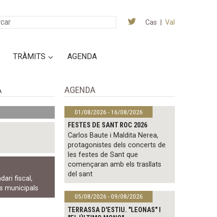
Cas
|
Val
TRÀMITS
AGENDA
AGENDA
A
01/08/2026 - 16/08/2026
FESTES DE SANT ROC 2026
Carlos Baute i Maldita Nerea,
protagonistes dels concerts de
les festes de Sant que
començaran amb els trasllats
del sant
dari fiscal
,
ts municipals
05/08/2026 - 09/08/2026
TERRASSA D'ESTIU. "LEONAS" I