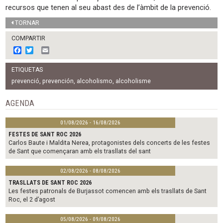
recursos que tenen al seu abast des de l’àmbit de la prevenció.
TORNAR
COMPARTIR
F
T
E
a
w
m
c
i
a
ETIQUETAS
e
t
i
b
t
l
prevenció
,
prevención
,
alcoholismo
,
alcoholisme
o
e
o
r
AGENDA
k
01/08/2026 - 16/08/2026
FESTES DE SANT ROC 2026
Carlos Baute i Maldita Nerea, protagonistes dels concerts de les festes
de Sant que començaran amb els trasllats del sant
02/08/2026 - 08/08/2026
TRASLLATS DE SANT ROC 2026
Les festes patronals de Burjassot comencen amb els trasllats de Sant
Roc, el 2 d’agost
05/08/2026 - 09/08/2026