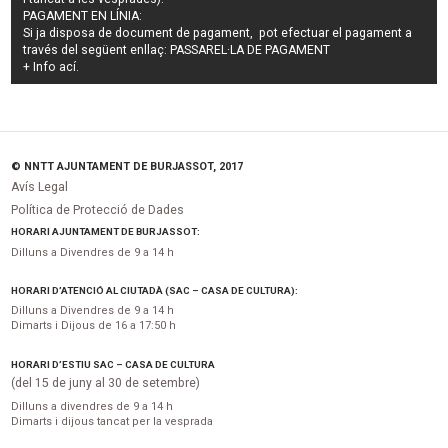
PAGAMENT EN LÍNIA:
Si ja disposa de document de pagament, pot efectuar el pagament a
través del següent enllaç:
PASSAREL·LA DE PAGAMENT
+ Info
ací
.
© NNTT AJUNTAMENT DE BURJASSOT, 2017
Avís Legal
Política de Protecció de Dades
HORARI AJUNTAMENT DE BURJASSOT:
Dilluns a Divendres de 9 a 14 h
HORARI D’ATENCIÓ AL CIUTADÀ (SAC – CASA DE CULTURA):
Dilluns a Divendres de 9 a 14 h
Dimarts i Dijous de 16 a 17:50 h
HORARI D’ESTIU SAC – CASA DE CULTURA
(del 15 de juny al 30 de setembre)
Dilluns a divendres de 9 a 14 h
Dimarts i dijous tancat per la vesprada