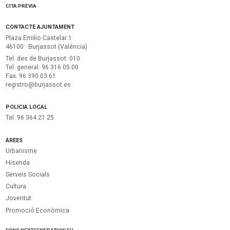
CITA PRÈVIA
CONTACTE AJUNTAMENT
Plaza Emilio Castelar 1
46100 · Burjassot (València)
Tel. des de Burjassot: 010
Tel. general: 96 316 05 00
Fax. 96 390 03 61
registro@burjassot.es
POLICIA LOCAL
Tel. 96 364 21 25
ÀREES
Urbanisme
Hisenda
Serveis Socials
Cultura
Joventut
Promoció Econòmica