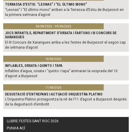
TERRASSA D'ESTIU. "LEONAS" I "EL ÚLTIMO MONO"
“Leonas” i “El último mono” arriben a la Terrassa d’Estiu de Burjassot en
la primera setmana d’agost
08/08/2026 - 09/08/2026
JOCS INFANTILS, REPARTIMENT D'ORXATA I FARTONS I III CONCURS DE
XARANGUES
El III Concurs de Xarangues arriba a les festes de Burjassot el segon cap
de setmana d’agost
10/08/2026
INFLABLES, ORXATA I QUINTO I TAPA
Inflables d’aigua, orxata i “quinto i tapa” animaran la vesprada del 10
d’agost a Burjassot
11/08/2026
DEGUSTACIÓ D'ENTREPANS I ACTUACIÓ ORQUESTRA PLATINO
L’Orquestra Platino protagonitza la nit de l’11 d’agost a Burjassot després
de la degustació d’embotit
LLIBRE FESTES SANT ROC 2026
PUNXA ACÍ