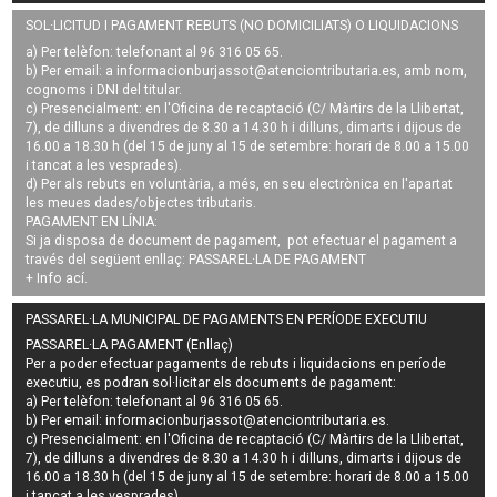
SOL·LICITUD I PAGAMENT REBUTS (NO DOMICILIATS) O LIQUIDACIONS
a) Per telèfon: telefonant al 96 316 05 65.
b) Per email: a
informacionburjassot@atenciontributaria.es
, amb nom,
cognoms i DNI del titular.
c) Presencialment: en l'Oficina de recaptació (C/ Màrtirs de la Llibertat,
7), de dilluns a divendres de 8.30 a 14.30 h i dilluns, dimarts i dijous de
16.00 a 18.30 h (del 15 de juny al 15 de setembre: horari de 8.00 a 15.00
i tancat a les vesprades).
d) Per als rebuts en voluntària, a més, en seu electrònica en l'apartat
les meues dades/objectes tributaris.
PAGAMENT EN LÍNIA:
Si ja disposa de document de pagament, pot efectuar el pagament a
través del següent enllaç:
PASSAREL·LA DE PAGAMENT
+ Info
ací
.
PASSAREL·LA MUNICIPAL DE PAGAMENTS EN PERÍODE EXECUTIU
PASSAREL·LA PAGAMENT (Enllaç)
Per a poder efectuar pagaments de
rebuts i liquidacions en període
executiu
, es podran
sol·licitar els documents de pagament
:
a) Per telèfon: telefonant al 96 316 05 65.
b) Per email:
informacionburjassot@atenciontributaria.es
.
c) Presencialment: en l'Oficina de recaptació (C/ Màrtirs de la Llibertat,
7), de dilluns a divendres de 8.30 a 14.30 h i dilluns, dimarts i dijous de
16.00 a 18.30 h (del 15 de juny al 15 de setembre: horari de 8.00 a 15.00
i tancat a les vesprades).