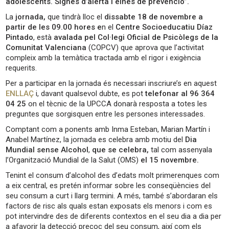
adolescents. Signes d’alerta i eines de prevenció”.
La
jornada,
que tindrà lloc el
dissabte 18 de novembre a
partir de les 09.00 hores e
n el
Centre Socioeducatiu Díaz
Pintado
, està
avalada pel Col·legi Oficial de Psicòlegs de la
Comunitat Valenciana
(COPCV) que aprova que l’activitat
compleix amb la temàtica tractada amb el rigor i exigència
requerits.
Per a participar en la jornada és necessari inscriure’s en aquest
ENLLAÇ
i, davant qualsevol dubte, es pot
telefonar al 96 364
04 25
on el tècnic de la UPCCA donarà resposta a totes les
preguntes que sorgisquen entre les persones interessades.
Comptant com a ponents amb Inma Esteban, Marian Martín i
Anabel Martínez, la jornada es celebra amb motiu del
Dia
Mundial sense Alcohol
,
que se celebra,
tal com assenyala
l’Organització Mundial de la Salut (OMS)
el 15 novembre.
Tenint el consum d’alcohol des d’edats molt primerenques com
a eix central, es pretén informar sobre les conseqüències del
seu consum a curt i llarg termini. A més, també s’abordaran els
factors de risc als quals estan exposats els menors i com es
pot intervindre des de diferents contextos en el seu dia a dia per
a afavorir la detecció precoç del seu consum, així com els