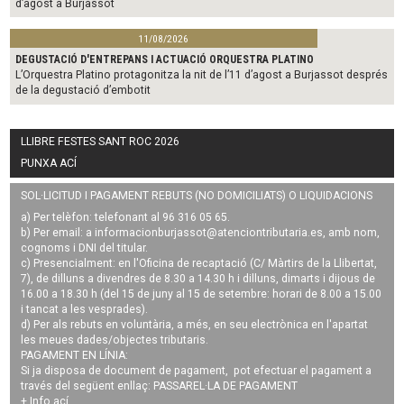
d’agost a Burjassot
11/08/2026
DEGUSTACIÓ D'ENTREPANS I ACTUACIÓ ORQUESTRA PLATINO
L’Orquestra Platino protagonitza la nit de l’11 d’agost a Burjassot després
de la degustació d’embotit
LLIBRE FESTES SANT ROC 2026
PUNXA ACÍ
SOL·LICITUD I PAGAMENT REBUTS (NO DOMICILIATS) O LIQUIDACIONS
a) Per telèfon: telefonant al 96 316 05 65.
b) Per email: a
informacionburjassot@atenciontributaria.es
, amb nom,
cognoms i DNI del titular.
c) Presencialment: en l'Oficina de recaptació (C/ Màrtirs de la Llibertat,
7), de dilluns a divendres de 8.30 a 14.30 h i dilluns, dimarts i dijous de
16.00 a 18.30 h (del 15 de juny al 15 de setembre: horari de 8.00 a 15.00
i tancat a les vesprades).
d) Per als rebuts en voluntària, a més, en seu electrònica en l'apartat
les meues dades/objectes tributaris.
PAGAMENT EN LÍNIA:
Si ja disposa de document de pagament, pot efectuar el pagament a
través del següent enllaç:
PASSAREL·LA DE PAGAMENT
+ Info
ací
.