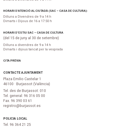
HORARI D’ATENCIÓ AL CIUTADÀ (SAC – CASA DE CULTURA):
Dilluns a Divendres de 9 a 14 h
Dimarts i Dijous de 16 a 17:50 h
HORARI D’ESTIU SAC – CASA DE CULTURA
(del 15 de juny al 30 de setembre)
Dilluns a divendres de 9 a 14 h
Dimarts i dijous tancat per la vesprada
CITA PRÈVIA
CONTACTE AJUNTAMENT
Plaza Emilio Castelar 1
46100 · Burjassot (València)
Tel. des de Burjassot: 010
Tel. general: 96 316 05 00
Fax. 96 390 03 61
registro@burjassot.es
POLICIA LOCAL
Tel. 96 364 21 25