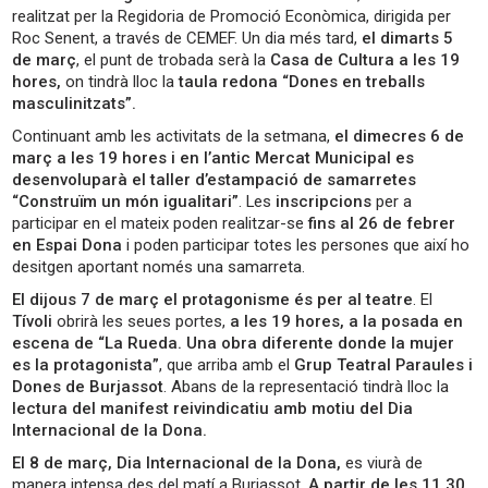
realitzat per la Regidoria de Promoció Econòmica, dirigida per
Roc Senent, a través de CEMEF. Un dia més tard,
el dimarts 5
de març
, el punt de trobada serà la
Casa de Cultura a les 19
hores,
on tindrà lloc la
taula redona “Dones en treballs
masculinitzats”.
Continuant amb les activitats de la setmana,
el dimecres 6 de
març a les 19 hores i en l’antic Mercat Municipal es
desenvoluparà el taller d’estampació de samarretes
“Construïm un món igualitari”
. Les
inscripcions
per a
participar en el mateix poden realitzar-se
fins al 26 de febrer
en Espai Dona
i poden participar totes les persones que així ho
desitgen aportant només una samarreta.
El dijous 7 de març el protagonisme és per al teatre
. El
Tívoli
obrirà les seues portes,
a les 19 hores, a la posada en
escena de “La Rueda. Una obra diferente donde la mujer
es la protagonista”
, que arriba amb el
Grup Teatral Paraules i
Dones de Burjassot
. Abans de la representació tindrà lloc la
lectura del manifest reivindicatiu amb motiu del Dia
Internacional de la Dona.
El 8 de març, Dia Internacional de la Dona,
es viurà de
manera intensa des del matí a Burjassot.
A partir de les 11.30