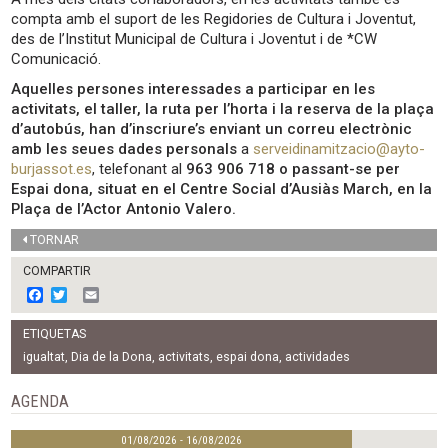
compta amb el suport de les Regidories de Cultura i Joventut,
des de l’Institut Municipal de Cultura i Joventut i de *CW
Comunicació.
Aquelles persones interessades a participar en les
activitats, el taller, la ruta per l’horta i la reserva de la plaça
d’autobús, han d’inscriure’s enviant un correu electrònic
amb les seues dades personals
a
serveidinamitzacio@ayto-
burjassot.es
, telefonant al
963 906 718 o passant-se per
Espai dona, situat en el Centre Social d’Ausiàs March, en la
Plaça de l’Actor Antonio Valero.
TORNAR
COMPARTIR
F
T
E
a
w
m
c
i
a
ETIQUETAS
e
t
i
b
t
l
igualtat
,
Dia de la Dona
,
activitats
,
espai dona
,
actividades
o
e
o
r
AGENDA
k
01/08/2026 - 16/08/2026