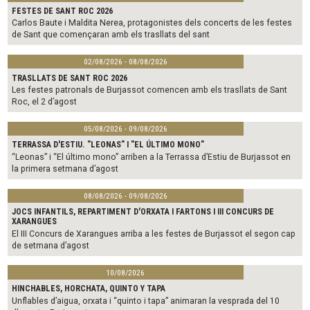
FESTES DE SANT ROC 2026
Carlos Baute i Maldita Nerea, protagonistes dels concerts de les festes
de Sant que començaran amb els trasllats del sant
02/08/2026 - 08/08/2026
TRASLLATS DE SANT ROC 2026
Les festes patronals de Burjassot comencen amb els trasllats de Sant
Roc, el 2 d’agost
05/08/2026 - 09/08/2026
TERRASSA D'ESTIU. "LEONAS" I "EL ÚLTIMO MONO"
“Leonas” i “El último mono” arriben a la Terrassa d’Estiu de Burjassot en
la primera setmana d’agost
08/08/2026 - 09/08/2026
JOCS INFANTILS, REPARTIMENT D'ORXATA I FARTONS I III CONCURS DE
XARANGUES
El III Concurs de Xarangues arriba a les festes de Burjassot el segon cap
de setmana d’agost
10/08/2026
HINCHABLES, HORCHATA, QUINTO Y TAPA
Unflables d’aigua, orxata i “quinto i tapa” animaran la vesprada del 10