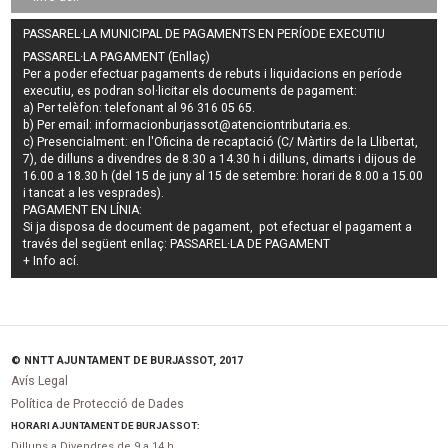
PASSAREL·LA MUNICIPAL DE PAGAMENTS EN PERÍODE EXECUTIU
PASSAREL·LA PAGAMENT (Enllaç)
Per a poder efectuar pagaments de
rebuts i liquidacions en període
executiu
, es podran
sol·licitar els documents de pagament
:
a) Per telèfon: telefonant al 96 316 05 65.
b) Per email:
informacionburjassot@atenciontributaria.es
.
c) Presencialment: en l'Oficina de recaptació (C/ Màrtirs de la Llibertat,
7), de dilluns a divendres de 8.30 a 14.30 h i dilluns, dimarts i dijous de
16.00 a 18.30 h (del 15 de juny al 15 de setembre: horari de 8.00 a 15.00
i tancat a les vesprades).
PAGAMENT EN LÍNIA:
Si ja disposa de document de pagament, pot efectuar el pagament a
través del següent enllaç:
PASSAREL·LA DE PAGAMENT
+ Info
ací
.
© NNTT AJUNTAMENT DE BURJASSOT, 2017
Avís Legal
Política de Protecció de Dades
HORARI AJUNTAMENT DE BURJASSOT:
Dilluns a Divendres de 9 a 14 h