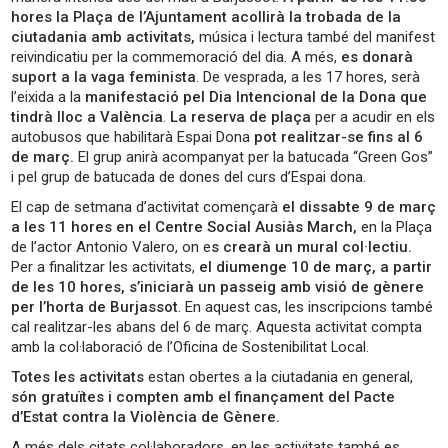
hores la Plaça de l’Ajuntament acollirà la trobada de la
ciutadania amb activitats,
música i lectura també del manifest
reivindicatiu per la commemoració del dia. A més,
es donarà
suport a la vaga feminista
. De vesprada, a les 17 hores, serà
l’eixida a la
manifestació pel Dia Intencional de la Dona que
tindrà lloc a València
.
La reserva de plaça
per a acudir en els
autobusos que habilitarà Espai Dona
pot realitzar-se fins al 6
de març.
El grup anirà acompanyat per la batucada “Green Gos”
i pel grup de batucada de dones del curs d’Espai dona.
El cap de setmana d’activitat començarà
el dissabte 9 de març
a les 11 hores en el Centre Social Ausiàs March,
en la Plaça
de l’actor Antonio Valero, on e
s crearà un mural col·lectiu.
Per a finalitzar les activitats,
el diumenge 10 de març, a partir
de les 10 hores, s’iniciarà un passeig amb visió de gènere
per l’horta de Burjassot
. En aquest cas, les inscripcions també
cal realitzar-les abans del 6 de març. Aquesta activitat compta
amb la col·laboració de l’Oficina de Sostenibilitat Local.
Totes les activitats
estan obertes a la ciutadania en general,
són gratuïtes i compten amb el finançament del Pacte
d’Estat contra la Violència de Gènere.
A més dels citats col·laboradors, en les activitats també es