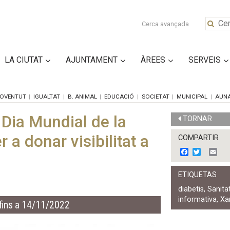
Cerca avançada
LA CIUTAT
AJUNTAMENT
ÀREES
SERVEIS
OVENTUT
IGUALTAT
B. ANIMAL
EDUCACIÓ
SOCIETAT
MUNICIPAL
AUN
Dia Mundial de la
TORNAR
 a donar visibilitat a
COMPARTIR
F
T
E
a
w
m
c
i
a
ETIQUETAS
e
t
i
b
t
l
diabetis
,
Sanita
o
e
informativa
,
Xa
o
r
fins a 14/11/2022
k