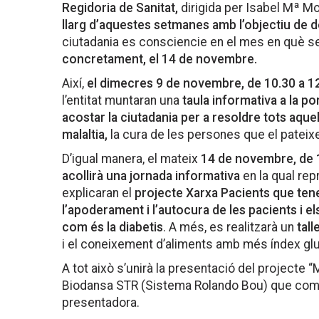
Regidoria de Sanitat,
dirigida per Isabel Mª M
llarg d’aquestes setmanes amb l’objectiu de dona
ciutadania es consciencie en el mes en què s
concretament, el 14 de novembre.
Així,
el dimecres 9 de novembre, de 10.30 a 1
l’entitat muntaran una
taula informativa a la po
acostar la ciutadania per a resoldre tots aque
malaltia,
la cura de les persones que el pateixe
D’igual manera, el mateix
14 de novembre, de 1
acollirà una jornada informativa
en la qual re
explicaran el
projecte Xarxa Pacients que ten
l’apoderament i l’autocura de les pacients i e
com és la diabetis
. A més, es realitzarà un
tall
i el coneixement d’aliments amb més índex gl
A tot això s’unirà la presentació del projecte “
Biodansa STR (Sistema Rolando Bou) que com
presentadora.