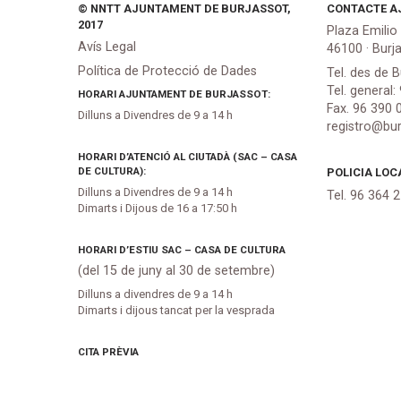
© NNTT AJUNTAMENT DE BURJASSOT,
CONTACTE A
2017
Plaza Emilio
Avís Legal
46100 · Burj
Política de Protecció de Dades
Tel. des de B
Tel. general:
HORARI AJUNTAMENT DE BURJASSOT:
Fax. 96 390 
Dilluns a Divendres de 9 a 14 h
registro@bur
HORARI D’ATENCIÓ AL CIUTADÀ (SAC – CASA
DE CULTURA):
POLICIA LOC
Dilluns a Divendres de 9 a 14 h
Tel. 96 364 
Dimarts i Dijous de 16 a 17:50 h
HORARI D’ESTIU SAC – CASA DE CULTURA
(del 15 de juny al 30 de setembre)
Dilluns a divendres de 9 a 14 h
Dimarts i dijous tancat per la vesprada
CITA PRÈVIA