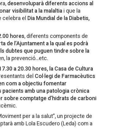
ora,
desenvoluparà diferents accions al
r visibilitat a la malaltia
i que la
e celebra el
Dia Mundial de la Diabetis,
2.00 hores
, diferents components de
rta de l’Ajuntament a la qual es podrà
lls dubtes que puguen tindre sobre la
n, la prevenció…etc.
7.30 a 20.30 hores, la Casa de Cultura
presentants del
Col·legi de Farmacèutics
en com a objectiu fomentar
ls pacients amb una patologia crònica
er sobre comptatge d’hidrats de carboni
ucèmic.
Moviment per a la salut”, un projecte de
ptarà amb Lola Escudero (Leda) com a