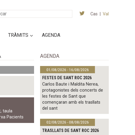
Cas
|
Val
TRÀMITS
AGENDA
AGENDA
A
01/08/2026 - 16/08/2026
FESTES DE SANT ROC 2026
Carlos Baute i Maldita Nerea,
protagonistes dels concerts de
les festes de Sant que
començaran amb els trasllats
del sant
t
,
taula
rxa Pacients
02/08/2026 - 08/08/2026
TRASLLATS DE SANT ROC 2026