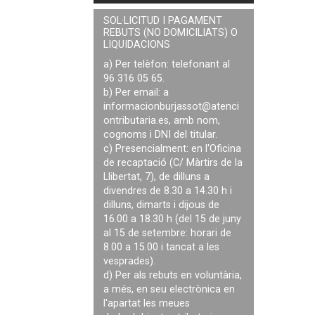
SOL·LICITUD I PAGAMENT
REBUTS (NO DOMICILIATS) O
LIQUIDACIONS
a) Per telèfon: telefonant al
96 316 05 65.
b) Per email: a
informacionburjassot@atenci
ontributaria.es
, amb nom,
cognoms i DNI del titular.
c) Presencialment: en l'Oficina
de recaptació (C/ Màrtirs de la
Llibertat, 7), de dilluns a
divendres de 8.30 a 14.30 h i
dilluns, dimarts i dijous de
16.00 a 18.30 h (del 15 de juny
al 15 de setembre: horari de
8.00 a 15.00 i tancat a les
vesprades).
d) Per als rebuts en voluntària,
a més, en seu electrònica en
l'apartat les meues