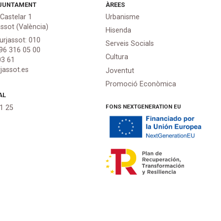
JUNTAMENT
ÀREES
 Castelar 1
Urbanisme
assot (València)
Hisenda
urjassot: 010
Serveis Socials
 96 316 05 00
Cultura
03 61
jassot.es
Joventut
Promoció Econòmica
AL
FONS NEXTGENERATION EU
21 25