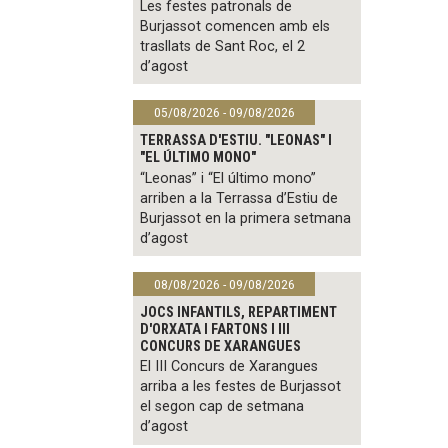
Les festes patronals de
Burjassot comencen amb els
trasllats de Sant Roc, el 2
d’agost
05/08/2026 - 09/08/2026
TERRASSA D'ESTIU. "LEONAS" I
"EL ÚLTIMO MONO"
“Leonas” i “El último mono”
arriben a la Terrassa d’Estiu de
Burjassot en la primera setmana
d’agost
08/08/2026 - 09/08/2026
JOCS INFANTILS, REPARTIMENT
D'ORXATA I FARTONS I III
CONCURS DE XARANGUES
El III Concurs de Xarangues
arriba a les festes de Burjassot
el segon cap de setmana
d’agost