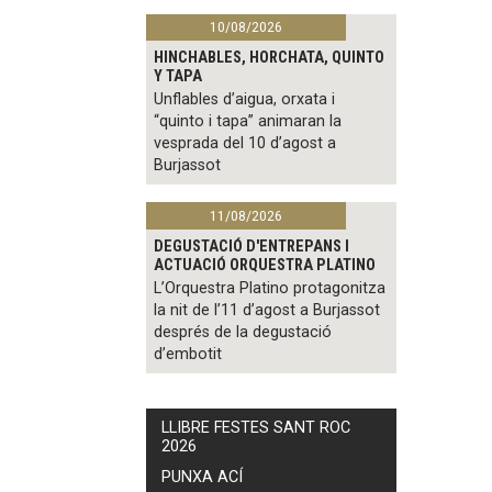
10/08/2026
HINCHABLES, HORCHATA, QUINTO
Y TAPA
Unflables d’aigua, orxata i
“quinto i tapa” animaran la
vesprada del 10 d’agost a
Burjassot
11/08/2026
DEGUSTACIÓ D'ENTREPANS I
ACTUACIÓ ORQUESTRA PLATINO
L’Orquestra Platino protagonitza
la nit de l’11 d’agost a Burjassot
després de la degustació
d’embotit
LLIBRE FESTES SANT ROC
2026
PUNXA ACÍ