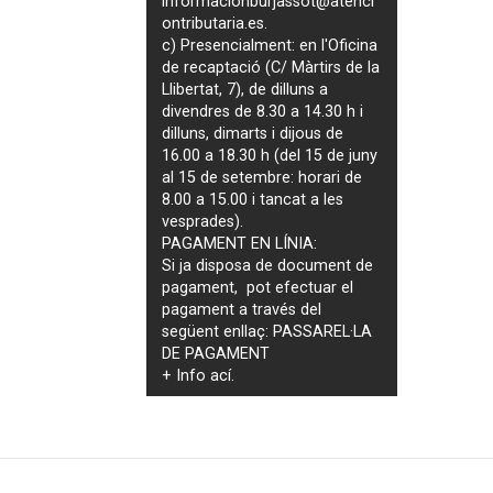
informacionburjassot@atenci
ontributaria.es
.
c) Presencialment: en l'Oficina
de recaptació (C/ Màrtirs de la
Llibertat, 7), de dilluns a
divendres de 8.30 a 14.30 h i
dilluns, dimarts i dijous de
16.00 a 18.30 h (del 15 de juny
al 15 de setembre: horari de
8.00 a 15.00 i tancat a les
vesprades).
PAGAMENT EN LÍNIA:
Si ja disposa de document de
pagament, pot efectuar el
pagament a través del
següent enllaç:
PASSAREL·LA
DE PAGAMENT
+ Info
ací
.