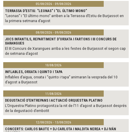
05/08/2026 - 09/08/2026
TERRASSA D'ESTIU. "LEONAS" I "EL ÚLTIMO MONO"
“Leonas” i “El último mono” arriben a la Terrassa d’Estiu de Burjassot en
la primera setmana d’agost
08/08/2026 - 09/08/2026
JOCS INFANTILS, REPARTIMENT D'ORXATA I FARTONS I III CONCURS DE
XARANGUES
El III Concurs de Xarangues arriba a les festes de Burjassot el segon cap
de setmana d’agost
10/08/2026
INFLABLES, ORXATA I QUINTO I TAPA
Inflables d’aigua, orxata i “quinto i tapa” animaran la vesprada del 10
d’agost a Burjassot
11/08/2026
DEGUSTACIÓ D'ENTREPANS I ACTUACIÓ ORQUESTRA PLATINO
L’Orquestra Platino protagonitza la nit de l’11 d’agost a Burjassot després
de la degustació d’embotit
12/08/2026 - 13/08/2026
CONCERTS: CARLOS BAUTE + DJ CARLOTA I MALDITA NEREA + DJ IVÁN