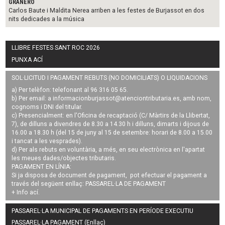
GRANERO
Carlos Baute i Maldita Nerea arriben a les festes de Burjassot en dos
nits dedicades a la música
LLIBRE FESTES SANT ROC 2026
PUNXA ACÍ
SOL·LICITUD I PAGAMENT REBUTS (NO DOMICILIATS) O LIQUIDACIONS
a) Per telèfon: telefonant al 96 316 05 65.
b) Per email: a
informacionburjassot@atenciontributaria.es
, amb nom,
cognoms i DNI del titular.
c) Presencialment: en l'Oficina de recaptació (C/ Màrtirs de la Llibertat,
7), de dilluns a divendres de 8.30 a 14.30 h i dilluns, dimarts i dijous de
16.00 a 18.30 h (del 15 de juny al 15 de setembre: horari de 8.00 a 15.00
i tancat a les vesprades).
d) Per als rebuts en voluntària, a més, en seu electrònica en l'apartat
les meues dades/objectes tributaris.
PAGAMENT EN LÍNIA:
Si ja disposa de document de pagament, pot efectuar el pagament a
través del següent enllaç:
PASSAREL·LA DE PAGAMENT
+ Info
ací
.
PASSAREL·LA MUNICIPAL DE PAGAMENTS EN PERÍODE EXECUTIU
PASSAREL·LA PAGAMENT (Enllaç)