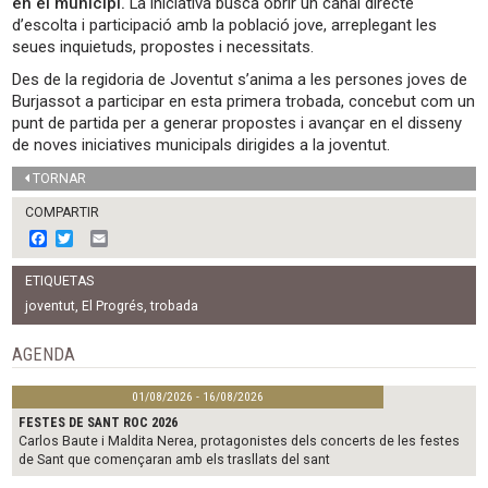
en el municipi.
La iniciativa busca obrir un canal directe
d’escolta i participació amb la població jove, arreplegant les
seues inquietuds, propostes i necessitats.
Des de la regidoria de Joventut s’anima a les persones joves de
Burjassot a participar en esta primera trobada, concebut com un
punt de partida per a generar propostes i avançar en el disseny
de noves iniciatives municipals dirigides a la joventut.
TORNAR
COMPARTIR
F
T
E
a
w
m
c
i
a
ETIQUETAS
e
t
i
b
t
l
joventut
,
El Progrés
,
trobada
o
e
o
r
AGENDA
k
01/08/2026 - 16/08/2026
FESTES DE SANT ROC 2026
Carlos Baute i Maldita Nerea, protagonistes dels concerts de les festes
de Sant que començaran amb els trasllats del sant