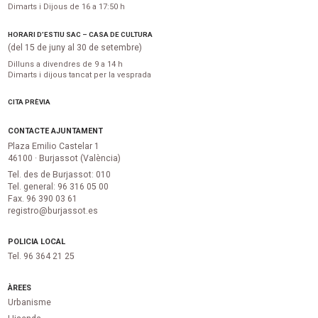
Dimarts i Dijous de 16 a 17:50 h
HORARI D’ESTIU SAC – CASA DE CULTURA
(del 15 de juny al 30 de setembre)
Dilluns a divendres de 9 a 14 h
Dimarts i dijous tancat per la vesprada
CITA PRÈVIA
CONTACTE AJUNTAMENT
Plaza Emilio Castelar 1
46100 · Burjassot (València)
Tel. des de Burjassot: 010
Tel. general: 96 316 05 00
Fax. 96 390 03 61
registro@burjassot.es
POLICIA LOCAL
Tel. 96 364 21 25
ÀREES
Urbanisme