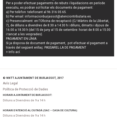
Per a poder efectuar pagaments de
rebuts i liquidacions en període
executiu
, es podran
sol·licitar els documents de pagament
:
a) Per telèfon: telefonant al 96 316 05 65.
b) Per email:
informacionburjassot@atenciontributaria.es
.
c) Presencialment: en l'Oficina de recaptació (C/ Màrtirs de la Llibertat,
7), de dilluns a divendres de 8.30 a 14.30 h i dilluns, dimarts i dijous de
16.00 a 18.30 h (del 15 de juny al 15 de setembre: horari de 8.00 a 15.00
i tancat a les vesprades).
PAGAMENT EN LÍNIA:
Si ja disposa de document de pagament, pot efectuar el pagament a
través del següent enllaç:
PASSAREL·LA DE PAGAMENT
+ Info
ací
.
© NNTT AJUNTAMENT DE BURJASSOT, 2017
Avís Legal
Política de Protecció de Dades
HORARI AJUNTAMENT DE BURJASSOT:
Dilluns a Divendres de 9 a 14 h
HORARI D’ATENCIÓ AL CIUTADÀ (SAC – CASA DE CULTURA):
Dilluns a Divendres de 9 a 14 h