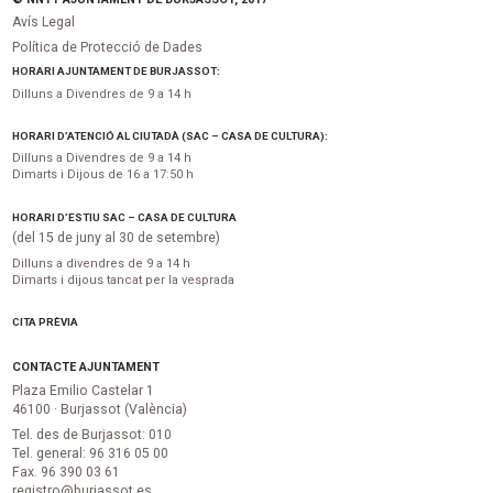
Avís Legal
Política de Protecció de Dades
HORARI AJUNTAMENT DE BURJASSOT:
Dilluns a Divendres de 9 a 14 h
HORARI D’ATENCIÓ AL CIUTADÀ (SAC – CASA DE CULTURA):
Dilluns a Divendres de 9 a 14 h
Dimarts i Dijous de 16 a 17:50 h
HORARI D’ESTIU SAC – CASA DE CULTURA
(del 15 de juny al 30 de setembre)
Dilluns a divendres de 9 a 14 h
Dimarts i dijous tancat per la vesprada
CITA PRÈVIA
CONTACTE AJUNTAMENT
Plaza Emilio Castelar 1
46100 · Burjassot (València)
Tel. des de Burjassot: 010
Tel. general: 96 316 05 00
Fax. 96 390 03 61
registro@burjassot.es