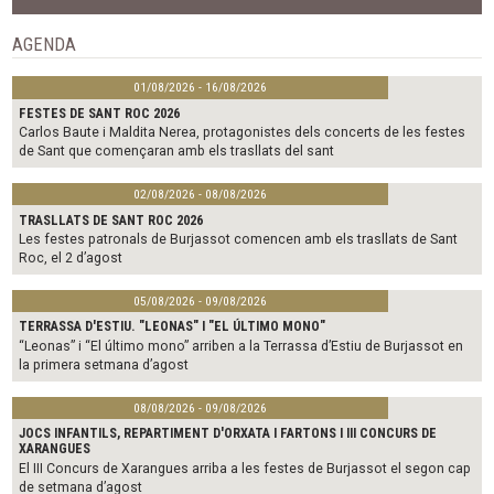
o
r
k
AGENDA
01/08/2026 - 16/08/2026
FESTES DE SANT ROC 2026
Carlos Baute i Maldita Nerea, protagonistes dels concerts de les festes
de Sant que començaran amb els trasllats del sant
02/08/2026 - 08/08/2026
TRASLLATS DE SANT ROC 2026
Les festes patronals de Burjassot comencen amb els trasllats de Sant
Roc, el 2 d’agost
05/08/2026 - 09/08/2026
TERRASSA D'ESTIU. "LEONAS" I "EL ÚLTIMO MONO"
“Leonas” i “El último mono” arriben a la Terrassa d’Estiu de Burjassot en
la primera setmana d’agost
08/08/2026 - 09/08/2026
JOCS INFANTILS, REPARTIMENT D'ORXATA I FARTONS I III CONCURS DE
XARANGUES
El III Concurs de Xarangues arriba a les festes de Burjassot el segon cap
de setmana d’agost