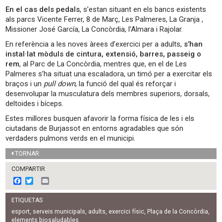
En el cas dels pedals
, s’estan situant en els bancs existents
als parcs Vicente Ferrer, 8 de Març, Les Palmeres, La Granja ,
Missioner José García, La Concòrdia, l’Almara i Rajolar.
En referència a les noves àrees d’exercici per a adults,
s’han
instal·lat mòduls de cintura, extensió, barres, passeig o
rem
, al Parc de La Concòrdia, mentres que, en el de Les
Palmeres s’ha situat una escaladora, un timó per a exercitar els
braços i un
pull down
, la funció del qual és reforçar i
desenvolupar la musculatura dels membres superiors, dorsals,
deltoides i bíceps.
Estes millores busquen afavorir la forma física de les i els
ciutadans de Burjassot en entorns agradables que són
verdaders pulmons verds en el municipi.
TORNAR
COMPARTIR
F
T
E
a
w
m
c
i
a
ETIQUETAS
e
t
i
b
t
l
esport
,
serveis municipals
,
adults
,
exercici físic
,
Plaça de la Concòrdia
,
o
e
elements biosaludables