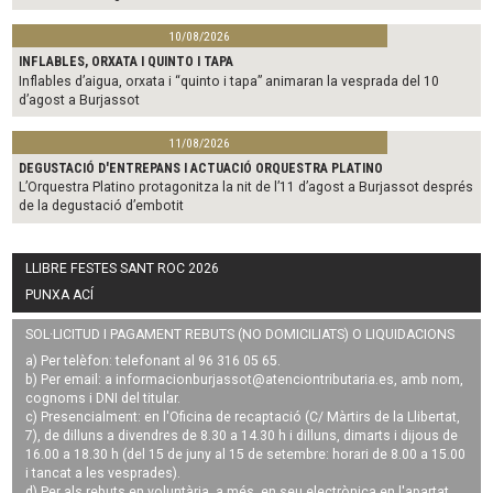
10/08/2026
INFLABLES, ORXATA I QUINTO I TAPA
Inflables d’aigua, orxata i “quinto i tapa” animaran la vesprada del 10
d’agost a Burjassot
11/08/2026
DEGUSTACIÓ D'ENTREPANS I ACTUACIÓ ORQUESTRA PLATINO
L’Orquestra Platino protagonitza la nit de l’11 d’agost a Burjassot després
de la degustació d’embotit
LLIBRE FESTES SANT ROC 2026
PUNXA ACÍ
SOL·LICITUD I PAGAMENT REBUTS (NO DOMICILIATS) O LIQUIDACIONS
a) Per telèfon: telefonant al 96 316 05 65.
b) Per email: a
informacionburjassot@atenciontributaria.es
, amb nom,
cognoms i DNI del titular.
c) Presencialment: en l'Oficina de recaptació (C/ Màrtirs de la Llibertat,
7), de dilluns a divendres de 8.30 a 14.30 h i dilluns, dimarts i dijous de
16.00 a 18.30 h (del 15 de juny al 15 de setembre: horari de 8.00 a 15.00
i tancat a les vesprades).
d) Per als rebuts en voluntària, a més, en seu electrònica en l'apartat