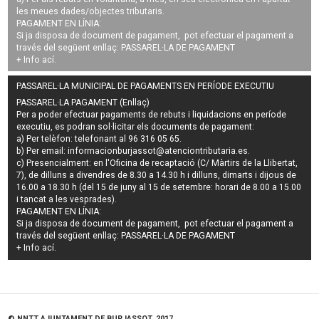
les meues dades/objectes tributaris.
PAGAMENT EN LÍNIA:
Si ja disposa de document de pagament, pot efectuar el pagament a
través del següent enllaç:
PASSAREL·LA DE PAGAMENT
+ Info
ací
.
PASSAREL·LA MUNICIPAL DE PAGAMENTS EN PERÍODE EXECUTIU
PASSAREL·LA PAGAMENT (Enllaç)
Per a poder efectuar pagaments de
rebuts i liquidacions en període
executiu
, es podran
sol·licitar els documents de pagament
:
a) Per telèfon: telefonant al 96 316 05 65.
b) Per email:
informacionburjassot@atenciontributaria.es
.
c) Presencialment: en l'Oficina de recaptació (C/ Màrtirs de la Llibertat,
7), de dilluns a divendres de 8.30 a 14.30 h i dilluns, dimarts i dijous de
16.00 a 18.30 h (del 15 de juny al 15 de setembre: horari de 8.00 a 15.00
i tancat a les vesprades).
PAGAMENT EN LÍNIA:
Si ja disposa de document de pagament, pot efectuar el pagament a
través del següent enllaç:
PASSAREL·LA DE PAGAMENT
+ Info
ací
.
© NNTT AJUNTAMENT DE BURJASSOT, 2017