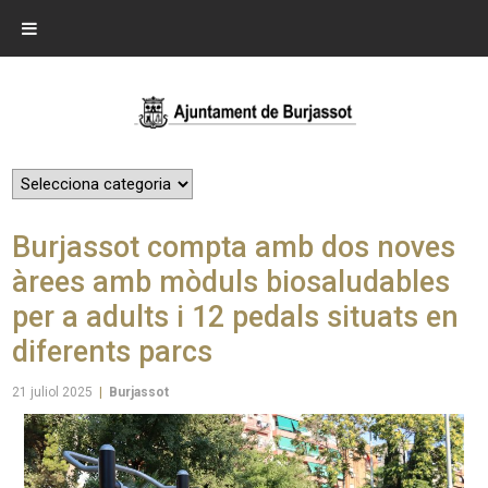
Burjassot compta amb dos noves
àrees amb mòduls biosaludables
per a adults i 12 pedals situats en
diferents parcs
21 juliol 2025
|
Burjassot