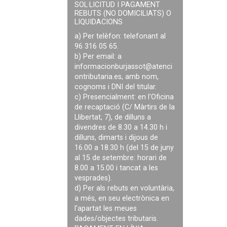
SOL·LICITUD I PAGAMENT
REBUTS (NO DOMICILIATS) O
LIQUIDACIONS
a) Per telèfon: telefonant al
96 316 05 65.
b) Per email: a
informacionburjassot@atenci
ontributaria.es
, amb nom,
cognoms i DNI del titular.
c) Presencialment: en l'Oficina
de recaptació (C/ Màrtirs de la
Llibertat, 7), de dilluns a
divendres de 8.30 a 14.30 h i
dilluns, dimarts i dijous de
16.00 a 18.30 h (del 15 de juny
al 15 de setembre: horari de
8.00 a 15.00 i tancat a les
vesprades).
d) Per als rebuts en voluntària,
a més, en seu electrònica en
l'apartat les meues
dades/objectes tributaris.