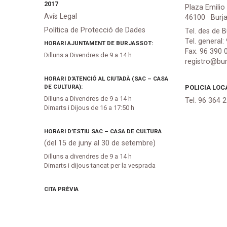
2017
Plaza Emilio
Avís Legal
46100 · Burj
Política de Protecció de Dades
Tel. des de B
Tel. general:
HORARI AJUNTAMENT DE BURJASSOT:
Fax. 96 390 
Dilluns a Divendres de 9 a 14 h
registro@bur
HORARI D’ATENCIÓ AL CIUTADÀ (SAC – CASA
DE CULTURA):
POLICIA LOC
Dilluns a Divendres de 9 a 14 h
Tel. 96 364 
Dimarts i Dijous de 16 a 17:50 h
HORARI D’ESTIU SAC – CASA DE CULTURA
(del 15 de juny al 30 de setembre)
Dilluns a divendres de 9 a 14 h
Dimarts i dijous tancat per la vesprada
CITA PRÈVIA