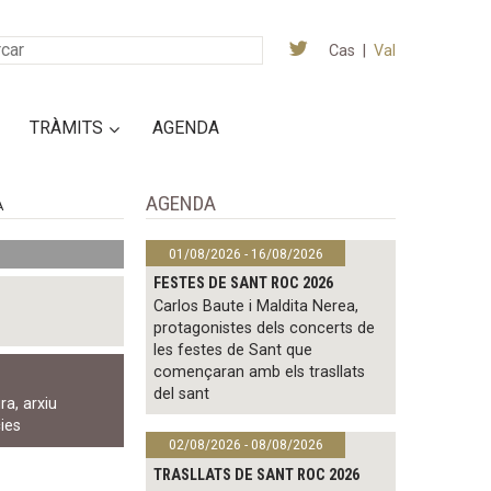
Cas
|
Val
TRÀMITS
AGENDA
AGENDA
A
01/08/2026 - 16/08/2026
FESTES DE SANT ROC 2026
Carlos Baute i Maldita Nerea,
protagonistes dels concerts de
les festes de Sant que
començaran amb els trasllats
del sant
ura
,
arxiu
cies
02/08/2026 - 08/08/2026
TRASLLATS DE SANT ROC 2026