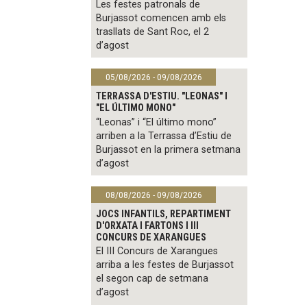
Les festes patronals de
Burjassot comencen amb els
trasllats de Sant Roc, el 2
d’agost
05/08/2026 - 09/08/2026
TERRASSA D'ESTIU. "LEONAS" I
"EL ÚLTIMO MONO"
“Leonas” i “El último mono”
arriben a la Terrassa d’Estiu de
Burjassot en la primera setmana
d’agost
08/08/2026 - 09/08/2026
JOCS INFANTILS, REPARTIMENT
D'ORXATA I FARTONS I III
CONCURS DE XARANGUES
El III Concurs de Xarangues
arriba a les festes de Burjassot
el segon cap de setmana
d’agost