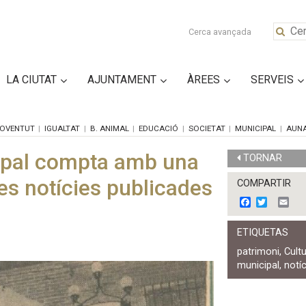
Cerca avançada
LA CIUTAT
AJUNTAMENT
ÀREES
SERVEIS
OVENTUT
IGUALTAT
B. ANIMAL
EDUCACIÓ
SOCIETAT
MUNICIPAL
AUN
icipal compta amb una
TORNAR
es notícies publicades
COMPARTIR
F
T
E
a
w
m
c
i
a
ETIQUETAS
e
t
i
b
t
l
patrimoni
,
Cult
o
e
municipal
,
notí
o
r
k