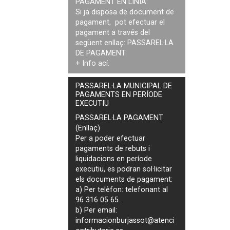
PAGAMENT EN LÍNIA:
Si ja disposa de document de
pagament, pot efectuar el
pagament a través del
següent enllaç:
PASSAREL·LA
DE PAGAMENT
+ Info
ací
.
PASSAREL·LA MUNICIPAL DE
PAGAMENTS EN PERÍODE
EXECUTIU
PASSAREL·LA PAGAMENT
(Enllaç)
Per a poder efectuar
pagaments de
rebuts i
liquidacions en període
executiu
, es podran
sol·licitar
els documents de pagament
:
a) Per telèfon: telefonant al
96 316 05 65.
b) Per email:
informacionburjassot@atenci