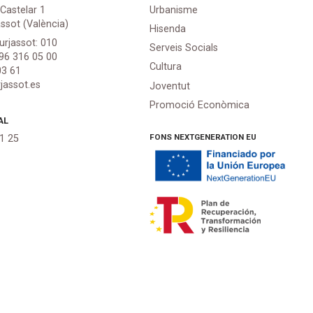
 Castelar 1
Urbanisme
assot (València)
Hisenda
urjassot: 010
Serveis Socials
 96 316 05 00
Cultura
03 61
jassot.es
Joventut
Promoció Econòmica
AL
FONS NEXTGENERATION EU
21 25