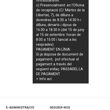
ontributaria.es
.
c) Presencialment: en l'Oficina
de recaptació (C/ Màrtirs de la
Llibertat, 7), de dilluns a
divendres de 8.30 a 14.30 h i
dilluns, dimarts i dijous de
16.00 a 18.30 h (del 15 de juny
al 15 de setembre: horari de
8.00 a 15.00 i tancat a les
vesprades).
PAGAMENT EN LÍNIA:
Si ja disposa de document de
pagament, pot efectuar el
pagament a través del
següent enllaç:
PASSAREL·LA
DE PAGAMENT
+ Info
ací
.
E-ADMINISTRACIÓ
SEGUEIX-NOS