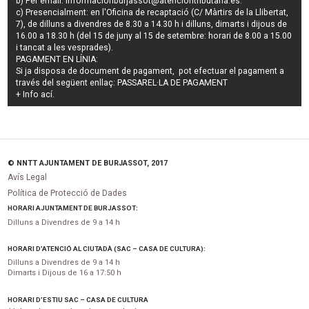
b) Per email:
informacionburjassot@atenciontributaria.es
.
c) Presencialment: en l'Oficina de recaptació (C/ Màrtirs de la Llibertat,
7), de dilluns a divendres de 8.30 a 14.30 h i dilluns, dimarts i dijous de
16.00 a 18.30 h (del 15 de juny al 15 de setembre: horari de 8.00 a 15.00
i tancat a les vesprades).
PAGAMENT EN LÍNIA:
Si ja disposa de document de pagament, pot efectuar el pagament a
través del següent enllaç:
PASSAREL·LA DE PAGAMENT
+ Info
ací
.
© NNTT AJUNTAMENT DE BURJASSOT, 2017
Avís Legal
Política de Protecció de Dades
HORARI AJUNTAMENT DE BURJASSOT:
Dilluns a Divendres de 9 a 14 h
HORARI D’ATENCIÓ AL CIUTADÀ (SAC – CASA DE CULTURA):
Dilluns a Divendres de 9 a 14 h
Dimarts i Dijous de 16 a 17:50 h
HORARI D’ESTIU SAC – CASA DE CULTURA