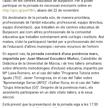
l’aula i en els centres educatius de Burjassot. Per a poder
participar en la jornada és necessari inscriure’s online en
http://goo.gl/pwft8m
, abans del 22 de novembre.
Els destinataris de la jornada són, de manera prioritària,
professionals de l’àmbit educatiu: professorat, equips directius,
equips d’orientació…que treballen en els centres educatius de
Burjassot, així com altres professionals de la comunitat
educativa que treballen estretament amb col·legis i instituts. Així
mateix, s’obri la participació també per a professionals del món
de l’educació d’altres municipis i serveis recursos de l’entorn.
En aquest cas,
la jornada constarà d’una ponència marc,
impartida per Juan Manuel Escudero Muñoz,
Catedràtic de
Didàctica de la Universitat de Múrcia, i de tres tallers simultanis
sobre diferents metodologies d’inclusió educativa, impartits per
Mª Luisa Romero, en el cas del taller “Programa Tutoria entre
Iguals (TEI)”, Javier Torregrosa, en el cas del Taller sobre
“Aprenentatge Servei (APS)” i Esther Roca, en el cas del Taller
“Grups Interactius (GI)”. Després de la ponència marc, els
assistents participaran en un dels citats tallers, a la seua
elecció.
Està previst que la presentació de la jornada siga a les 17:30