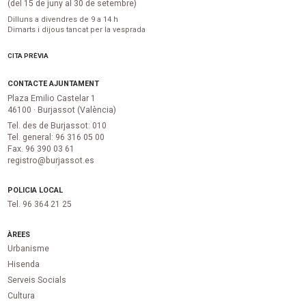
(del 15 de juny al 30 de setembre)
Dilluns a divendres de 9 a 14 h
Dimarts i dijous tancat per la vesprada
CITA PRÈVIA
CONTACTE AJUNTAMENT
Plaza Emilio Castelar 1
46100 · Burjassot (València)
Tel. des de Burjassot: 010
Tel. general: 96 316 05 00
Fax. 96 390 03 61
registro@burjassot.es
POLICIA LOCAL
Tel. 96 364 21 25
ÀREES
Urbanisme
Hisenda
Serveis Socials
Cultura