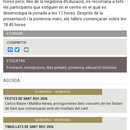
hores però, des de la Regidoria d’Educació, es recomana a tots
els participants que estiguen en el centre en el qual es
desenvolupa la jornada a les 17 hores. Després de la
presentació i la ponència marc, els tallers començaran sobre les
18:45 hores.
TORNAR
COMPARTIR
F
T
E
a
w
m
c
i
a
ETIQUETAS
e
t
i
b
t
l
Formació
,
inscripcions
,
díaz pintado
,
ponencia
,
educació inclusiva
o
e
o
r
AGENDA
k
01/08/2026 - 16/08/2026
FESTES DE SANT ROC 2026
Carlos Baute i Maldita Nerea, protagonistes dels concerts de les festes
de Sant que començaran amb els trasllats del sant
02/08/2026 - 08/08/2026
TRASLLATS DE SANT ROC 2026