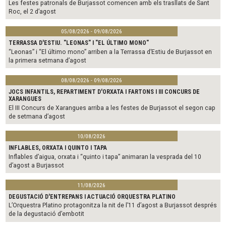
Les festes patronals de Burjassot comencen amb els trasllats de Sant
Roc, el 2 d’agost
05/08/2026 - 09/08/2026
TERRASSA D'ESTIU. "LEONAS" I "EL ÚLTIMO MONO"
“Leonas” i “El último mono” arriben a la Terrassa d’Estiu de Burjassot en
la primera setmana d’agost
08/08/2026 - 09/08/2026
JOCS INFANTILS, REPARTIMENT D'ORXATA I FARTONS I III CONCURS DE
XARANGUES
El III Concurs de Xarangues arriba a les festes de Burjassot el segon cap
de setmana d’agost
10/08/2026
INFLABLES, ORXATA I QUINTO I TAPA
Inflables d’aigua, orxata i “quinto i tapa” animaran la vesprada del 10
d’agost a Burjassot
11/08/2026
DEGUSTACIÓ D'ENTREPANS I ACTUACIÓ ORQUESTRA PLATINO
L’Orquestra Platino protagonitza la nit de l’11 d’agost a Burjassot després
de la degustació d’embotit