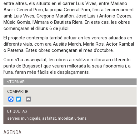
entre altres, els situats en el carrer Luis Vives, entre Mariano
Aser i General Prim, la pròpia General Prim, fins a l’encreuament
amb Luis Vives; Gregorio Marañón, José Luis i Antonio Ozores;
Músic Gomis, l’Almara o Bautista Riera. En este cas, les obres
començaran el dilluns 6 de juliol.
El projecte contempla també actuar en les voreres situades en
diferents vials, com ara Ausiàs March, María Ros, Actor Rambal
o Paterna. Estes obres començaran el mes d’octubre.
Com s’ha assenyalat, les obres a realitzar milloraran diferents
punts de Burjassot que veuran millorada la seua fisonomia i, a
l’una, faran més fàcils els desplaçaments.
TORNAR
COMPARTIR
F
T
E
a
w
m
c
i
a
ETIQUETAS
e
t
i
b
t
l
serveis municipals
,
asfaltat
,
mobilitat urbana
o
e
o
r
AGENDA
k