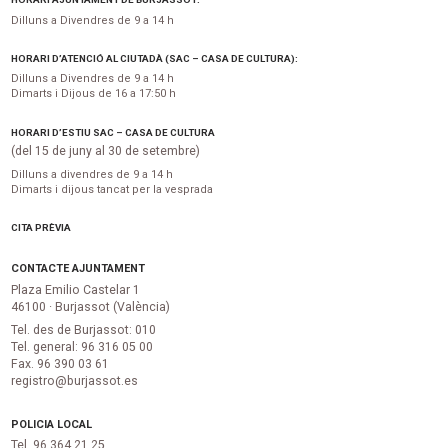
Dilluns a Divendres de 9 a 14 h
HORARI D’ATENCIÓ AL CIUTADÀ (SAC – CASA DE CULTURA):
Dilluns a Divendres de 9 a 14 h
Dimarts i Dijous de 16 a 17:50 h
HORARI D’ESTIU SAC – CASA DE CULTURA
(del 15 de juny al 30 de setembre)
Dilluns a divendres de 9 a 14 h
Dimarts i dijous tancat per la vesprada
CITA PRÈVIA
CONTACTE AJUNTAMENT
Plaza Emilio Castelar 1
46100 · Burjassot (València)
Tel. des de Burjassot: 010
Tel. general: 96 316 05 00
Fax. 96 390 03 61
registro@burjassot.es
POLICIA LOCAL
Tel. 96 364 21 25