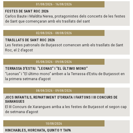
01/08/2026 - 16/08/2026
FESTES DE SANT ROC 2026
Carlos Baute i Maldita Nerea, protagonistes dels concerts de les festes
de Sant que començaran amb els trasllats del sant
02/08/2026 - 08/08/2026
TRASLLATS DE SANT ROC 2026
Les festes patronals de Burjassot comencen amb els trasllats de Sant
Roc, el 2 d’agost
05/08/2026 - 09/08/2026
TERRASSA D'ESTIU. "LEONAS" I "EL ÚLTIMO MONO"
“Leonas” i “El último mono” arriben a la Terrassa d’Estiu de Burjassot en
la primera setmana d’agost
08/08/2026 - 09/08/2026
JOCS INFANTILS, REPARTIMENT D'ORXATA I FARTONS I III CONCURS DE
XARANGUES
El III Concurs de Xarangues arriba a les festes de Burjassot el segon cap
de setmana d’agost
10/08/2026
HINCHABLES, HORCHATA, QUINTO Y TAPA