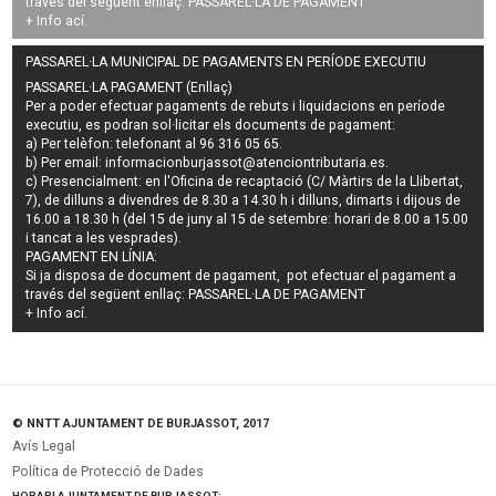
través del següent enllaç:
PASSAREL·LA DE PAGAMENT
+ Info
ací
.
PASSAREL·LA MUNICIPAL DE PAGAMENTS EN PERÍODE EXECUTIU
PASSAREL·LA PAGAMENT (Enllaç)
Per a poder efectuar pagaments de
rebuts i liquidacions en període
executiu
, es podran
sol·licitar els documents de pagament
:
a) Per telèfon: telefonant al 96 316 05 65.
b) Per email:
informacionburjassot@atenciontributaria.es
.
c) Presencialment: en l'Oficina de recaptació (C/ Màrtirs de la Llibertat,
7), de dilluns a divendres de 8.30 a 14.30 h i dilluns, dimarts i dijous de
16.00 a 18.30 h (del 15 de juny al 15 de setembre: horari de 8.00 a 15.00
i tancat a les vesprades).
PAGAMENT EN LÍNIA:
Si ja disposa de document de pagament, pot efectuar el pagament a
través del següent enllaç:
PASSAREL·LA DE PAGAMENT
+ Info
ací
.
© NNTT AJUNTAMENT DE BURJASSOT, 2017
Avís Legal
Política de Protecció de Dades
HORARI AJUNTAMENT DE BURJASSOT: