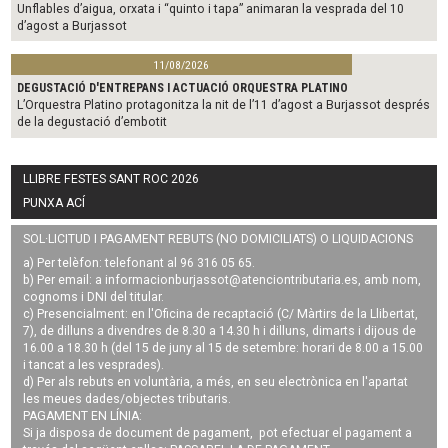
Unflables d’aigua, orxata i “quinto i tapa” animaran la vesprada del 10
d’agost a Burjassot
11/08/2026
DEGUSTACIÓ D'ENTREPANS I ACTUACIÓ ORQUESTRA PLATINO
L’Orquestra Platino protagonitza la nit de l’11 d’agost a Burjassot després
de la degustació d’embotit
LLIBRE FESTES SANT ROC 2026
PUNXA ACÍ
SOL·LICITUD I PAGAMENT REBUTS (NO DOMICILIATS) O LIQUIDACIONS
a) Per telèfon: telefonant al 96 316 05 65.
b) Per email: a
informacionburjassot@atenciontributaria.es
, amb nom,
cognoms i DNI del titular.
c) Presencialment: en l'Oficina de recaptació (C/ Màrtirs de la Llibertat,
7), de dilluns a divendres de 8.30 a 14.30 h i dilluns, dimarts i dijous de
16.00 a 18.30 h (del 15 de juny al 15 de setembre: horari de 8.00 a 15.00
i tancat a les vesprades).
d) Per als rebuts en voluntària, a més, en seu electrònica en l'apartat
les meues dades/objectes tributaris.
PAGAMENT EN LÍNIA:
Si ja disposa de document de pagament, pot efectuar el pagament a