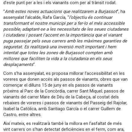
d’este punt per a les i els vianants com per al trànsit rodat.
“
Amb estes noves actuacions que realitzarem a Burjassot
”, ha
assenyalat l’alcalde, Rafa García, “
l’objectiu és continuar
transformant el nostre municipi per a fer-lo el més accessible
possible, adaptant-se a les necessitats de les seues ciutadanes
i ciutadans i posant l’accent en la importància que el vianant
puga passejar pels seus carrers amb les màximes garanties de
seguretat. Es realitzarà una inversió molt important i hem
intentat que totes les zones de Burjassot compten amb
millores que faciliten la vida a la ciutadania en els seus
desplaçaments
”.
Com s’ha assenyalat, es proposa millorar l’accessibilitat en les
voreres que donen accés als passos de vianants, obres que van
començar el dilluns 15 de juny en els passos de vianants
pròxims al Parc de la Concòrdia, carrer Sant Miquel; passos de
vianants del carrer Mare de Déu de la Cabeça, al costat dels
rebaixes de voreres i passos de vianants del Passeig del Rajolar,
Isabel la Catòlica, amb Santiago García o el carrer Guillem de
Castro, entre altres.
Així mateix, es realitzarà també la millora en l’asfaltat de més
vint carrers on s’han detectat deficiències en el ferm, com ara,