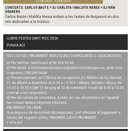
12/08/2026 - 13/08/2026
CONCERTS: CARLOS BAUTE + DJ CARLOTA I MALDITA NEREA + DJ IVÁN
GRANERO
Carlos Baute i Maldita Nerea arriben a les festes de Burjassot en dos
nits dedicades a la música
LLIBRE FESTES SANT ROC 2026
PUNXA ACÍ
SOL·LICITUD I PAGAMENT REBUTS (NO DOMICILIATS) O LIQUIDACIONS
a) Per telèfon: telefonant al 96 316 05 65.
b) Per email: a
informacionburjassot@atenciontributaria.es
, amb nom,
cognoms i DNI del titular.
c) Presencialment: en l'Oficina de recaptació (C/ Màrtirs de la Llibertat,
7), de dilluns a divendres de 8.30 a 14.30 h i dilluns, dimarts i dijous de
16.00 a 18.30 h (del 15 de juny al 15 de setembre: horari de 8.00 a 15.00
i tancat a les vesprades).
d) Per als rebuts en voluntària, a més, en seu electrònica en l'apartat
les meues dades/objectes tributaris.
PAGAMENT EN LÍNIA:
Si ja disposa de document de pagament, pot efectuar el pagament a
través del següent enllaç:
PASSAREL·LA DE PAGAMENT
+ Info
ací
.