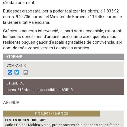
d’estacionament.
Burjassot disposarà, per a poder realitzar les obres, d’1.835.921
euros: 940.706 euros del Ministeri de Foment i 114.457 euros de
la Generalitat Valenciana.
Gràcies a aquesta intervenció, el barri serà accessible, millorant
les seues condicions d’urbanització i, amb això, que els seus
residents puguen gaudir d’espais agradables de convivència, així
com de més zones verdes i espècies arbòries.
TORNAR
COMPARTIR
F
T
E
a
w
m
c
i
a
ETIQUETAS
e
t
i
b
t
l
obres
,
613 vivendes
,
accesibilitat
,
ARRUR
o
e
o
r
AGENDA
k
01/08/2026 - 16/08/2026
FESTES DE SANT ROC 2026
Carlos Baute i Maldita Nerea, protagonistes dels concerts de les festes