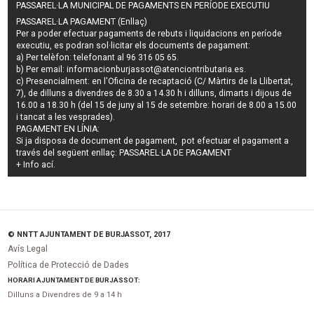
PASSAREL·LA MUNICIPAL DE PAGAMENTS EN PERÍODE EXECUTIU
PASSAREL·LA PAGAMENT (Enllaç)
Per a poder efectuar pagaments de
rebuts i liquidacions en període
executiu
, es podran
sol·licitar els documents de pagament
:
a) Per telèfon: telefonant al 96 316 05 65.
b) Per email:
informacionburjassot@atenciontributaria.es
.
c) Presencialment: en l'Oficina de recaptació (C/ Màrtirs de la Llibertat,
7), de dilluns a divendres de 8.30 a 14.30 h i dilluns, dimarts i dijous de
16.00 a 18.30 h (del 15 de juny al 15 de setembre: horari de 8.00 a 15.00
i tancat a les vesprades).
PAGAMENT EN LÍNIA:
Si ja disposa de document de pagament, pot efectuar el pagament a
través del següent enllaç:
PASSAREL·LA DE PAGAMENT
+ Info
ací
.
© NNTT AJUNTAMENT DE BURJASSOT, 2017
Avís Legal
Política de Protecció de Dades
HORARI AJUNTAMENT DE BURJASSOT:
Dilluns a Divendres de 9 a 14 h