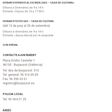
HORARI D’ATENCIÓ AL CIUTADÀ (SAC – CASA DE CULTURA):
Dilluns a Divendres de 9 a 14 h
Dimarts i Dijous de 16 a 17:50 h
HORARI D’ESTIU SAC – CASA DE CULTURA
(del 15 de juny al 30 de setembre)
Dilluns a divendres de 9 a 14 h
Dimarts i dijous tancat per la vesprada
CITA PRÈVIA
CONTACTE AJUNTAMENT
Plaza Emilio Castelar 1
46100 · Burjassot (València)
Tel. des de Burjassot: 010
Tel. general: 96 316 05 00
Fax. 96 390 03 61
registro@burjassot.es
POLICIA LOCAL
Tel. 96 364 21 25
ÀREES