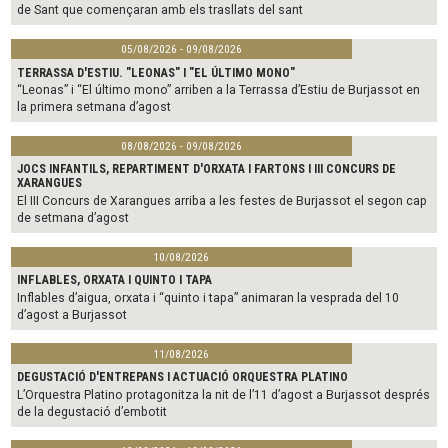
de Sant que començaran amb els trasllats del sant
05/08/2026 - 09/08/2026
TERRASSA D'ESTIU. "LEONAS" I "EL ÚLTIMO MONO"
“Leonas” i “El último mono” arriben a la Terrassa d’Estiu de Burjassot en
la primera setmana d’agost
08/08/2026 - 09/08/2026
JOCS INFANTILS, REPARTIMENT D'ORXATA I FARTONS I III CONCURS DE
XARANGUES
El III Concurs de Xarangues arriba a les festes de Burjassot el segon cap
de setmana d’agost
10/08/2026
INFLABLES, ORXATA I QUINTO I TAPA
Inflables d’aigua, orxata i “quinto i tapa” animaran la vesprada del 10
d’agost a Burjassot
11/08/2026
DEGUSTACIÓ D'ENTREPANS I ACTUACIÓ ORQUESTRA PLATINO
L’Orquestra Platino protagonitza la nit de l’11 d’agost a Burjassot després
de la degustació d’embotit