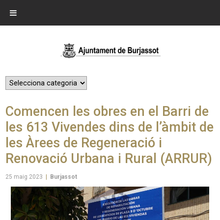
Comencen les obres en el Barri de
les 613 Vivendes dins de l’àmbit de
les Àrees de Regeneració i
Renovació Urbana i Rural (ARRUR)
25 maig 2023
|
Burjassot