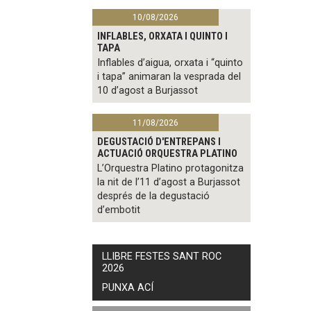
10/08/2026
INFLABLES, ORXATA I QUINTO I
TAPA
Inflables d’aigua, orxata i “quinto
i tapa” animaran la vesprada del
10 d’agost a Burjassot
11/08/2026
DEGUSTACIÓ D'ENTREPANS I
ACTUACIÓ ORQUESTRA PLATINO
L’Orquestra Platino protagonitza
la nit de l’11 d’agost a Burjassot
després de la degustació
d’embotit
LLIBRE FESTES SANT ROC
2026
PUNXA ACÍ