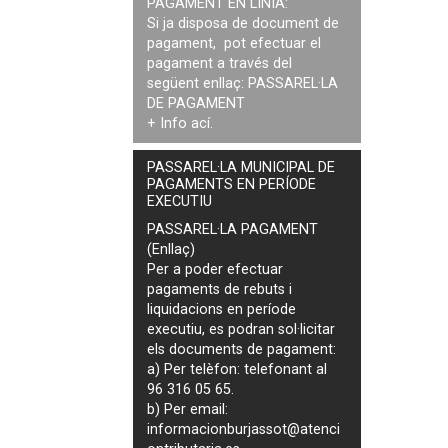
PAGAMENT EN LÍNIA:
Si ja disposa de document de
pagament, pot efectuar el
pagament a través del
següent enllaç:
PASSAREL·LA
DE PAGAMENT
+ Info
ací
.
PASSAREL·LA MUNICIPAL DE
PAGAMENTS EN PERÍODE
EXECUTIU
PASSAREL·LA PAGAMENT
(Enllaç)
Per a poder efectuar
pagaments de
rebuts i
liquidacions en període
executiu
, es podran
sol·licitar
els documents de pagament
:
a) Per telèfon: telefonant al
96 316 05 65.
b) Per email:
informacionburjassot@atenci