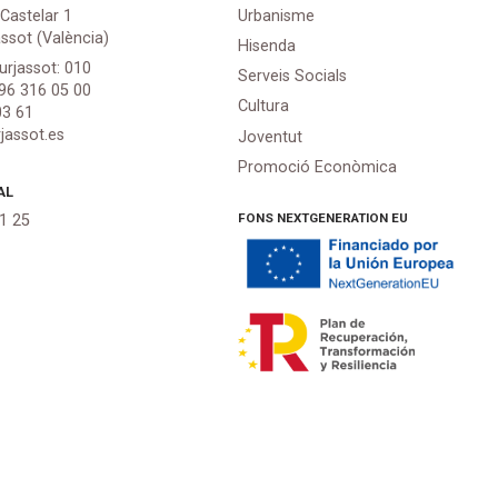
 Castelar 1
Urbanisme
assot (València)
Hisenda
urjassot: 010
Serveis Socials
 96 316 05 00
Cultura
03 61
jassot.es
Joventut
Promoció Econòmica
AL
FONS NEXTGENERATION EU
21 25