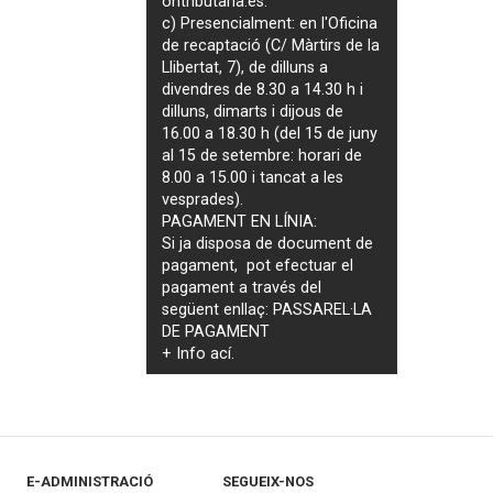
ontributaria.es
.
c) Presencialment: en l'Oficina
de recaptació (C/ Màrtirs de la
Llibertat, 7), de dilluns a
divendres de 8.30 a 14.30 h i
dilluns, dimarts i dijous de
16.00 a 18.30 h (del 15 de juny
al 15 de setembre: horari de
8.00 a 15.00 i tancat a les
vesprades).
PAGAMENT EN LÍNIA:
Si ja disposa de document de
pagament, pot efectuar el
pagament a través del
següent enllaç:
PASSAREL·LA
DE PAGAMENT
+ Info
ací
.
E-ADMINISTRACIÓ
SEGUEIX-NOS