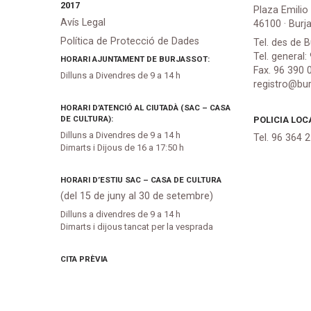
2017
Plaza Emilio
Avís Legal
46100 · Burj
Política de Protecció de Dades
Tel. des de B
Tel. general:
HORARI AJUNTAMENT DE BURJASSOT:
Fax. 96 390 
Dilluns a Divendres de 9 a 14 h
registro@bur
HORARI D’ATENCIÓ AL CIUTADÀ (SAC – CASA
DE CULTURA):
POLICIA LOC
Dilluns a Divendres de 9 a 14 h
Tel. 96 364 
Dimarts i Dijous de 16 a 17:50 h
HORARI D’ESTIU SAC – CASA DE CULTURA
(del 15 de juny al 30 de setembre)
Dilluns a divendres de 9 a 14 h
Dimarts i dijous tancat per la vesprada
CITA PRÈVIA