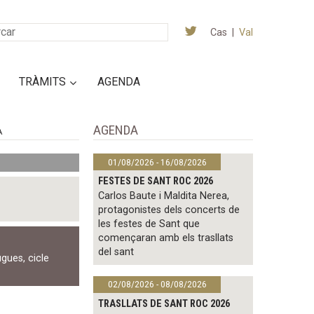
Cas
|
Val
TRÀMITS
AGENDA
AGENDA
A
01/08/2026 - 16/08/2026
FESTES DE SANT ROC 2026
Carlos Baute i Maldita Nerea,
protagonistes dels concerts de
les festes de Sant que
començaran amb els trasllats
del sant
ugues
,
cicle
02/08/2026 - 08/08/2026
TRASLLATS DE SANT ROC 2026