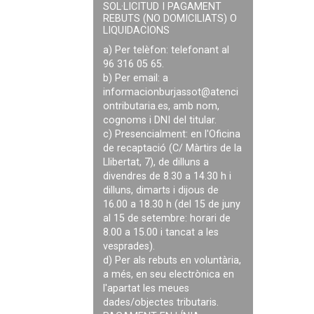
SOL·LICITUD I PAGAMENT
REBUTS (NO DOMICILIATS) O
LIQUIDACIONS
a) Per telèfon: telefonant al
96 316 05 65.
b) Per email: a
informacionburjassot@atenci
ontributaria.es
, amb nom,
cognoms i DNI del titular.
c) Presencialment: en l'Oficina
de recaptació (C/ Màrtirs de la
Llibertat, 7), de dilluns a
divendres de 8.30 a 14.30 h i
dilluns, dimarts i dijous de
16.00 a 18.30 h (del 15 de juny
al 15 de setembre: horari de
8.00 a 15.00 i tancat a les
vesprades).
d) Per als rebuts en voluntària,
a més, en seu electrònica en
l'apartat les meues
dades/objectes tributaris.