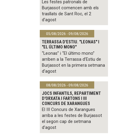
Les festes patronals de
Burjassot comencen amb els
trasllats de Sant Roc, el 2
d’agost
05/08/2026 - 09/08/2026
TERRASSA D'ESTIU. "LEONAS" I
"EL ÚLTIMO MONO"
“Leonas” i “El último mono”
arriben a la Terrassa d’Estiu de
Burjassot en la primera setmana
d’agost
08/08/2026 - 09/08/2026
JOCS INFANTILS, REPARTIMENT
D'ORXATA I FARTONS I III
CONCURS DE XARANGUES
El III Concurs de Xarangues
arriba a les festes de Burjassot
el segon cap de setmana
d’agost