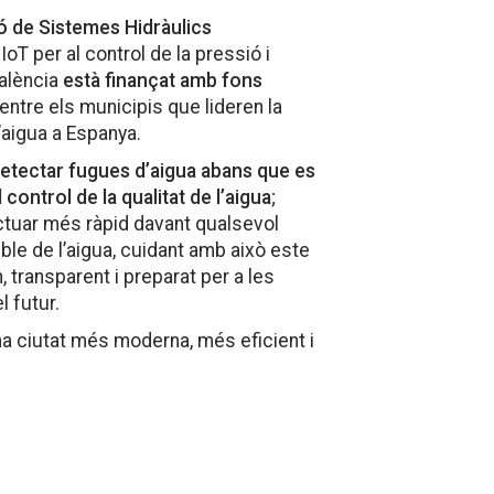
ó de Sistemes Hidràulics
oT per al control de la pressió i
València
està finançat amb fons
 entre els municipis que lideren la
l’aigua a Espanya.
etectar fugues d’aigua abans que es
 control de la qualitat de l’aigua
;
actuar més ràpid davant qualsevol
ible de l’aigua, cuidant amb això este
, transparent i preparat per a les
l futur.
na ciutat més moderna, més eficient i