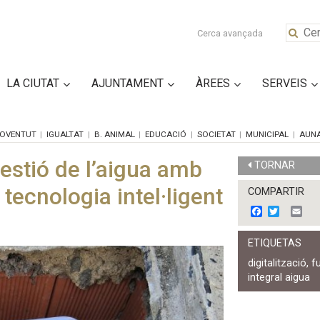
Cerca avançada
LA CIUTAT
AJUNTAMENT
ÀREES
SERVEIS
OVENTUT
IGUALTAT
B. ANIMAL
EDUCACIÓ
SOCIETAT
MUNICIPAL
AUN
estió de l’aigua amb
TORNAR
tecnologia intel·ligent
COMPARTIR
F
T
E
a
w
m
c
i
a
ETIQUETAS
e
t
i
b
t
l
digitalització
,
f
o
e
integral aigua
o
r
k