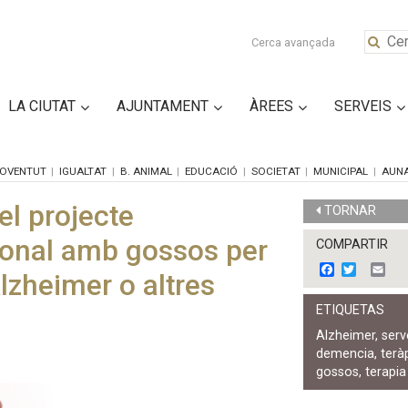
Cerca avançada
LA CIUTAT
AJUNTAMENT
ÀREES
SERVEIS
OVENTUT
IGUALTAT
B. ANIMAL
EDUCACIÓ
SOCIETAT
MUNICIPAL
AUN
el projecte
TORNAR
nal amb gossos per
COMPARTIR
F
T
E
zheimer o altres
a
w
m
c
i
a
ETIQUETAS
e
t
i
b
t
l
Alzheimer
,
serv
o
e
demencia
,
terà
o
r
k
gossos
,
terapia