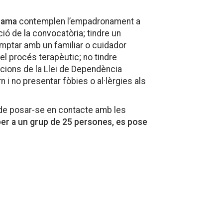
grama
contemplen l’empadronament a
ció de la convocatòria; tindre un
mptar amb un familiar o cuidador
el procés terapèutic; no tindre
acions de la Llei de Dependència
i no presentar fòbies o al·lèrgies als
 de posar-se en contacte amb les
 per a un grup de 25 persones, es pose