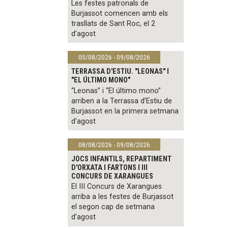
Les festes patronals de
Burjassot comencen amb els
trasllats de Sant Roc, el 2
d’agost
05/08/2026 - 09/08/2026
TERRASSA D'ESTIU. "LEONAS" I
"EL ÚLTIMO MONO"
“Leonas” i “El último mono”
arriben a la Terrassa d’Estiu de
Burjassot en la primera setmana
d’agost
08/08/2026 - 09/08/2026
JOCS INFANTILS, REPARTIMENT
D'ORXATA I FARTONS I III
CONCURS DE XARANGUES
El III Concurs de Xarangues
arriba a les festes de Burjassot
el segon cap de setmana
d’agost