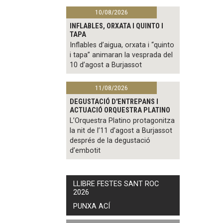
10/08/2026
INFLABLES, ORXATA I QUINTO I
TAPA
Inflables d’aigua, orxata i “quinto
i tapa” animaran la vesprada del
10 d’agost a Burjassot
11/08/2026
DEGUSTACIÓ D'ENTREPANS I
ACTUACIÓ ORQUESTRA PLATINO
L’Orquestra Platino protagonitza
la nit de l’11 d’agost a Burjassot
després de la degustació
d’embotit
LLIBRE FESTES SANT ROC
2026
PUNXA ACÍ