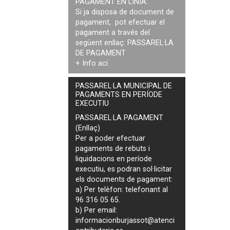
PAGAMENT EN LÍNIA:
Si ja disposa de document de
pagament, pot efectuar el
pagament a través del
següent enllaç:
PASSAREL·LA
DE PAGAMENT
+ Info
ací
.
PASSAREL·LA MUNICIPAL DE
PAGAMENTS EN PERÍODE
EXECUTIU
PASSAREL·LA PAGAMENT
(Enllaç)
Per a poder efectuar
pagaments de
rebuts i
liquidacions en període
executiu
, es podran
sol·licitar
els documents de pagament
:
a) Per telèfon: telefonant al
96 316 05 65.
b) Per email:
informacionburjassot@atenci