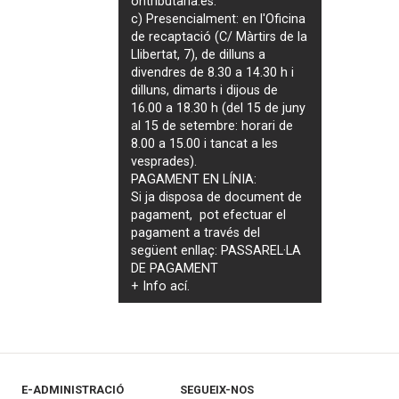
ontributaria.es
.
c) Presencialment: en l'Oficina
de recaptació (C/ Màrtirs de la
Llibertat, 7), de dilluns a
divendres de 8.30 a 14.30 h i
dilluns, dimarts i dijous de
16.00 a 18.30 h (del 15 de juny
al 15 de setembre: horari de
8.00 a 15.00 i tancat a les
vesprades).
PAGAMENT EN LÍNIA:
Si ja disposa de document de
pagament, pot efectuar el
pagament a través del
següent enllaç:
PASSAREL·LA
DE PAGAMENT
+ Info
ací
.
E-ADMINISTRACIÓ
SEGUEIX-NOS