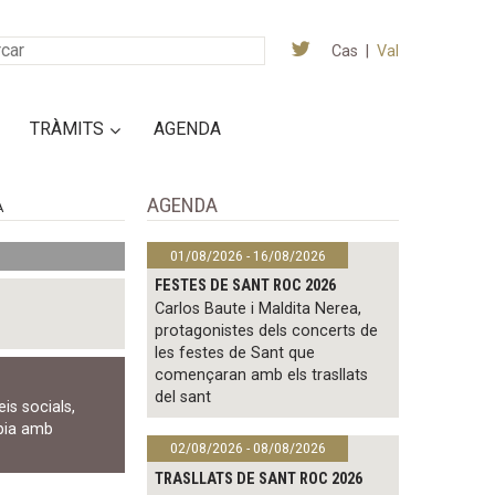
Cas
|
Val
TRÀMITS
AGENDA
AGENDA
A
01/08/2026 - 16/08/2026
FESTES DE SANT ROC 2026
Carlos Baute i Maldita Nerea,
protagonistes dels concerts de
les festes de Sant que
començaran amb els trasllats
del sant
eis socials
,
pia amb
02/08/2026 - 08/08/2026
TRASLLATS DE SANT ROC 2026