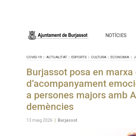
NOTÍCIES
COVID-19
ACTUALITAT
ESPORTS
CULTURA
ECONOMIA
J
Burjassot posa en marxa 
d’acompanyament emocio
a persones majors amb Al
demències
13 maig 2026
|
Burjassot