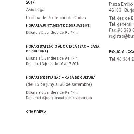
2017
Plaza Emilio
Avís Legal
46100 · Burj
Política de Protecció de Dades
Tel. des de B
Tel. general:
HORARI AJUNTAMENT DE BURJASSOT:
Fax. 96 390 
Dilluns a Divendres de 9 a 14 h
registro@bur
HORARI D’ATENCIÓ AL CIUTADÀ (SAC – CASA
DE CULTURA):
POLICIA LOC
Dilluns a Divendres de 9 a 14 h
Tel. 96 364 
Dimarts i Dijous de 16 a 17:50 h
HORARI D’ESTIU SAC – CASA DE CULTURA
(del 15 de juny al 30 de setembre)
Dilluns a divendres de 9 a 14 h
Dimarts i dijous tancat per la vesprada
CITA PRÈVIA