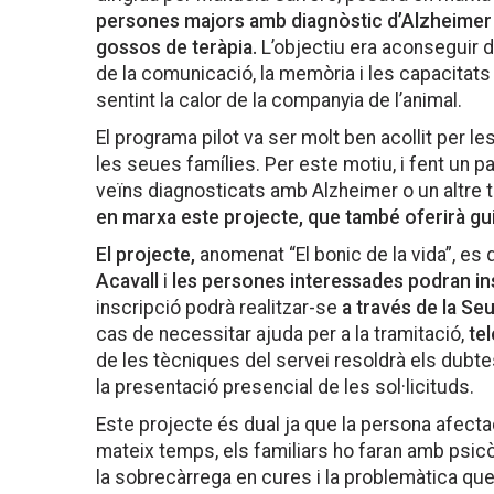
persones majors amb diagnòstic d’Alzheimer re
gossos de teràpia.
L’objectiu era aconseguir 
de la comunicació, la memòria i les capacitats 
sentint la calor de la companyia de l’animal.
El programa pilot va ser molt ben acollit per l
les seues famílies. Per este motiu, i fent un p
veïns diagnosticats amb Alzheimer o un altre
en marxa este projecte, que també oferirà guia 
El projecte,
anomenat “El bonic de la vida”, e
Acavall
i
les persones interessades podran insc
inscripció podrà realitzar-se
a través de la Se
cas de necessitar ajuda per a la tramitació,
te
de les tècniques del servei resoldrà els dubtes
la presentació presencial de les sol·licituds.
Este projecte és dual ja que la persona afectad
mateix temps, els familiars ho faran amb psic
la sobrecàrrega en cures i la problemàtica qu