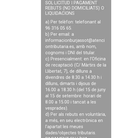
SOL·LICITUD I PAGAMENT
REBUTS (NO DOMICILIATS) O
LIQUIDACIONS
a) Per telèfon: telefonant al
96 316 05 65.
b) Per email: a
informacionburjassot@atenci
ontributaria.es
, amb nom,
cognoms i DNI del titular.
c) Presencialment: en l'Oficina
de recaptació (C/ Màrtirs de la
Llibertat, 7), de dilluns a
divendres de 8.30 a 14.30 h i
dilluns, dimarts i dijous de
16.00 a 18.30 h (del 15 de juny
al 15 de setembre: horari de
8.00 a 15.00 i tancat a les
vesprades).
d) Per als rebuts en voluntària,
a més, en seu electrònica en
l'apartat les meues
dades/objectes tributaris.