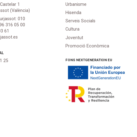
 Castelar 1
Urbanisme
assot (València)
Hisenda
urjassot: 010
Serveis Socials
 96 316 05 00
Cultura
03 61
jassot.es
Joventut
Promoció Econòmica
AL
FONS NEXTGENERATION EU
21 25