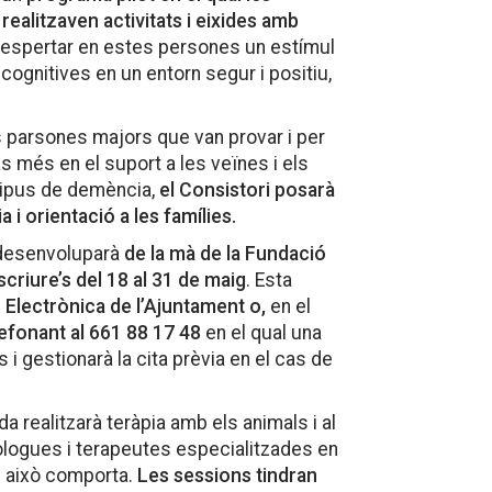
alitzaven activitats i eixides amb
despertar en estes persones un estímul
cognitives en un entorn segur i positiu,
es parsones majors que van provar i per
as més en el suport a les veïnes i els
 tipus de demència,
el Consistori posarà
i orientació a les famílies.
s desenvoluparà
de la mà de la Fundació
riure’s del 18 al 31 de maig
. Esta
u Electrònica de l’Ajuntament o,
en el
lefonant al 661 88 17 48
en el qual una
 i gestionarà la cita prèvia en el cas de
a realitzarà teràpia amb els animals i al
òlogues i terapeutes especialitzades en
e això comporta.
Les sessions tindran