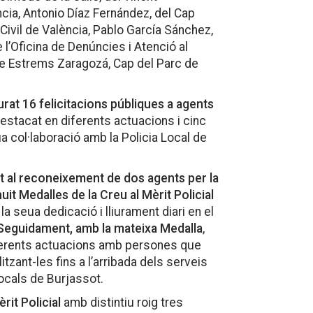
ncia, Antonio Díaz Fernández, del Cap
Civil de València, Pablo García Sánchez,
 l’Oficina de Denúncies i Atenció al
te Estrems Zaragozá, Cap del Parc de
iurat 16 felicitacions públiques a agents
estacat en diferents actuacions i cinc
a col·laboració amb la Policia Local de
t al reconeixement de dos agents per la
uit Medalles de la Creu al Mèrit Policial
la seua dedicació i lliurament diari en el
Seguidament, amb la mateixa Medalla
,
diferents actuacions amb persones que
tzant-les fins a l’arribada dels serveis
ocals de Burjassot.
rit Policial
amb distintiu roig tres