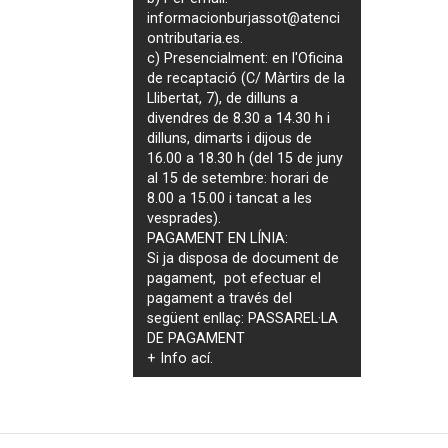
informacionburjassot@atenci
ontributaria.es
.
c) Presencialment: en l'Oficina
de recaptació (C/ Màrtirs de la
Llibertat, 7), de dilluns a
divendres de 8.30 a 14.30 h i
dilluns, dimarts i dijous de
16.00 a 18.30 h (del 15 de juny
al 15 de setembre: horari de
8.00 a 15.00 i tancat a les
vesprades).
PAGAMENT EN LÍNIA:
Si ja disposa de document de
pagament, pot efectuar el
pagament a través del
següent enllaç:
PASSAREL·LA
DE PAGAMENT
+ Info
ací
.