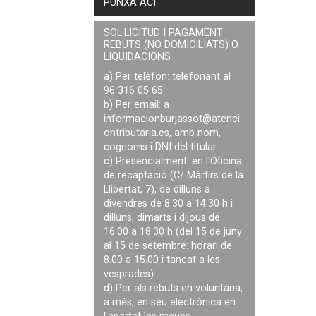
PUNXA ACÍ
SOL·LICITUD I PAGAMENT
REBUTS (NO DOMICILIATS) O
LIQUIDACIONS
a) Per telèfon: telefonant al
96 316 05 65.
b) Per email: a
informacionburjassot@atenci
ontributaria.es
, amb nom,
cognoms i DNI del titular.
c) Presencialment: en l'Oficina
de recaptació (C/ Màrtirs de la
Llibertat, 7), de dilluns a
divendres de 8.30 a 14.30 h i
dilluns, dimarts i dijous de
16.00 a 18.30 h (del 15 de juny
al 15 de setembre: horari de
8.00 a 15.00 i tancat a les
vesprades).
d) Per als rebuts en voluntària,
a més, en seu electrònica en