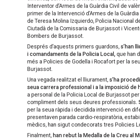
Interventor d’Armes de la Guàrdia Civil de valè
primer de la Intervenció d’Armes de la Guàrdia 
de Teresa Molina Izquierdo, Policia Nacional de
Ciutadà de la Comissaria de Burjassot i Vicen
Bombers de Burjassot.
Després d’aquests primers guardons,
s’han ll
i comandaments de la Policia Local,
que han d
més a Policies de Godella i Rocafort per la seu
Burjassot.
Una vegada realitzat el lliurament,
s’ha procedi
seua carrera professional i a la imposició de h
a personal de la Policia Local de Burjassot per 
compliment dels seus deures professionals.
per la seua ràpida i decidida intervenció en 
presentaven parada cardio-respiratòria, estabili
mèdics, han sigut condecorats tres Policies L
Finalment,
han rebut la Medalla de la Creu al Mè