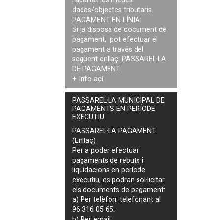
l'apartat les meues
dades/objectes tributaris.
PAGAMENT EN LÍNIA:
Si ja disposa de document de
pagament, pot efectuar el
pagament a través del
següent enllaç:
PASSAREL·LA
DE PAGAMENT
+ Info
ací
.
PASSAREL·LA MUNICIPAL DE
PAGAMENTS EN PERÍODE
EXECUTIU
PASSAREL·LA PAGAMENT
(Enllaç)
Per a poder efectuar
pagaments de
rebuts i
liquidacions en període
executiu
, es podran
sol·licitar
els documents de pagament
:
a) Per telèfon: telefonant al
96 316 05 65.
b) Per email: