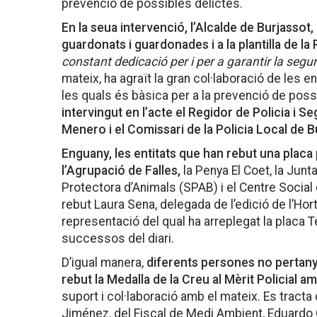
prevenció de possibles delictes.
En la seua intervenció, l’Alcalde de Burjassot, R
guardonats i guardonades i a la plantilla de la P
constant dedicació per i per a garantir la segure
mateix, ha agraït la gran col·laboració de les e
les quals és bàsica per a la prevenció de poss
intervingut en l’acte el Regidor de Policia i 
Menero i el Comissari de la Policia Local de B
Enguany, les entitats que han rebut una placa
l’Agrupació de Falles,
la Penya El Coet, la Junta
Protectora d’Animals (SPAB) i el Centre Social de
rebut Laura Sena, delegada de l’edició de l’Hort
representació del qual ha arreplegat la placa
successos del diari.
D’igual manera,
diferents persones no pertanye
rebut la Medalla de la Creu al Mèrit Policial am
suport i col·laboració amb el mateix. Es tracta
Jiménez, del Fiscal de Medi Ambient, Eduardo O