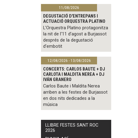
11/08/2026
DEGUSTACIÓ D'ENTREPANS I
ACTUACIÓ ORQUESTRA PLATINO
L’Orquestra Platino protagonitza
la nit de l’11 d’agost a Burjassot
després de la degustació
d’embotit
12/08/2026 - 13/08/2026
CONCERTS: CARLOS BAUTE + DJ
CARLOTA I MALDITA NEREA + DJ
IVÁN GRANERO
Carlos Baute i Maldita Nerea
arriben a les festes de Burjassot
en dos nits dedicades a la
música
LLIBRE FESTES SANT ROC
2026