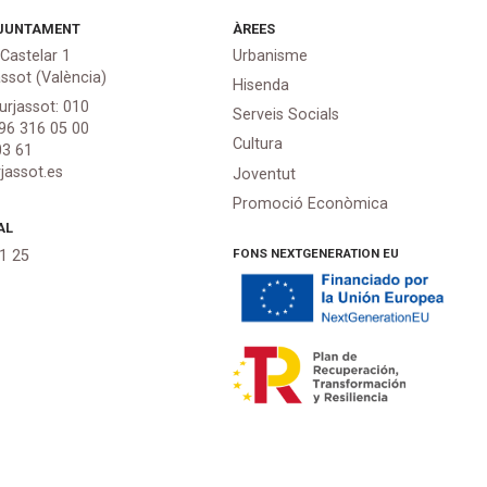
JUNTAMENT
ÀREES
 Castelar 1
Urbanisme
assot (València)
Hisenda
urjassot: 010
Serveis Socials
 96 316 05 00
Cultura
03 61
jassot.es
Joventut
Promoció Econòmica
AL
FONS NEXTGENERATION EU
21 25