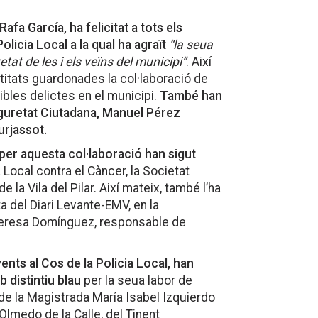
afa García, ha felicitat a tots els
olicia Local a la qual ha agraït
“la seua
tat de les i els veïns del municipi”
. Així
ntitats guardonades la col·laboració de
ibles delictes en el municipi.
També han
Seguretat Ciutadana, Manuel Pérez
urjassot.
 per aquesta col·laboració han sigut
 Local contra el Càncer, la Societat
 la Vila del Pilar. Així mateix, també l’ha
a del Diari Levante-EMV, en la
 Teresa Domínguez, responsable de
nts al Cos de la Policia Local, han
b distintiu blau
per la seua labor de
 de la Magistrada María Isabel Izquierdo
lmedo de la Calle, del Tinent