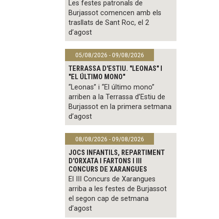
Les festes patronals de
Burjassot comencen amb els
trasllats de Sant Roc, el 2
d’agost
05/08/2026 - 09/08/2026
TERRASSA D'ESTIU. "LEONAS" I
"EL ÚLTIMO MONO"
“Leonas” i “El último mono”
arriben a la Terrassa d’Estiu de
Burjassot en la primera setmana
d’agost
08/08/2026 - 09/08/2026
JOCS INFANTILS, REPARTIMENT
D'ORXATA I FARTONS I III
CONCURS DE XARANGUES
El III Concurs de Xarangues
arriba a les festes de Burjassot
el segon cap de setmana
d’agost