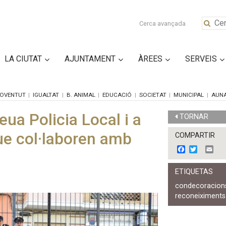
Cerca avançada
LA CIUTAT
AJUNTAMENT
ÀREES
SERVEIS
OVENTUT
IGUALTAT
B. ANIMAL
EDUCACIÓ
SOCIETAT
MUNICIPAL
AUN
eua Policia Local i a
TORNAR
 que col·laboren amb
COMPARTIR
F
T
E
a
w
m
c
i
a
ETIQUETAS
e
t
i
b
t
l
condecoracion
o
e
reconeiximents
o
r
k