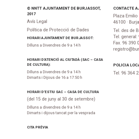
© NNTT AJUNTAMENT DE BURJASSOT,
CONTACTE A
2017
Plaza Emilio
Avís Legal
46100 · Burj
Política de Protecció de Dades
Tel. des de B
Tel. general:
HORARI AJUNTAMENT DE BURJASSOT:
Fax. 96 390 
Dilluns a Divendres de 9 a 14 h
registro@bur
HORARI D’ATENCIÓ AL CIUTADÀ (SAC – CASA
DE CULTURA):
POLICIA LOC
Dilluns a Divendres de 9 a 14 h
Tel. 96 364 
Dimarts i Dijous de 16 a 17:50 h
HORARI D’ESTIU SAC – CASA DE CULTURA
(del 15 de juny al 30 de setembre)
Dilluns a divendres de 9 a 14 h
Dimarts i dijous tancat per la vesprada
CITA PRÈVIA