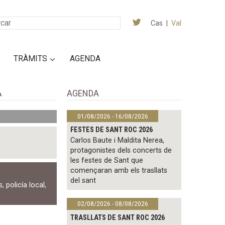
Cas
|
Val
TRÀMITS
AGENDA
AGENDA
A
01/08/2026 - 16/08/2026
FESTES DE SANT ROC 2026
Carlos Baute i Maldita Nerea,
protagonistes dels concerts de
les festes de Sant que
començaran amb els trasllats
del sant
s
,
policía local
,
02/08/2026 - 08/08/2026
TRASLLATS DE SANT ROC 2026