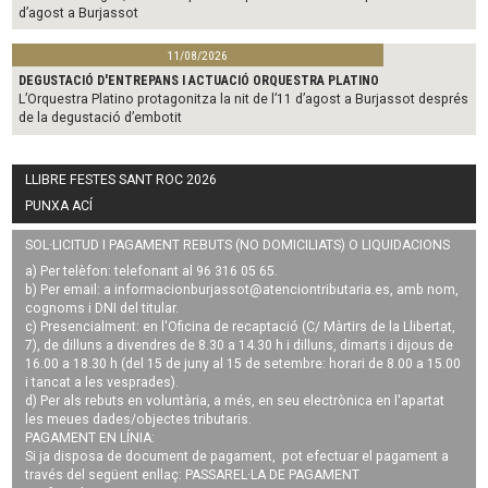
d’agost a Burjassot
11/08/2026
DEGUSTACIÓ D'ENTREPANS I ACTUACIÓ ORQUESTRA PLATINO
L’Orquestra Platino protagonitza la nit de l’11 d’agost a Burjassot després
de la degustació d’embotit
LLIBRE FESTES SANT ROC 2026
PUNXA ACÍ
SOL·LICITUD I PAGAMENT REBUTS (NO DOMICILIATS) O LIQUIDACIONS
a) Per telèfon: telefonant al 96 316 05 65.
b) Per email: a
informacionburjassot@atenciontributaria.es
, amb nom,
cognoms i DNI del titular.
c) Presencialment: en l'Oficina de recaptació (C/ Màrtirs de la Llibertat,
7), de dilluns a divendres de 8.30 a 14.30 h i dilluns, dimarts i dijous de
16.00 a 18.30 h (del 15 de juny al 15 de setembre: horari de 8.00 a 15.00
i tancat a les vesprades).
d) Per als rebuts en voluntària, a més, en seu electrònica en l'apartat
les meues dades/objectes tributaris.
PAGAMENT EN LÍNIA:
Si ja disposa de document de pagament, pot efectuar el pagament a
través del següent enllaç:
PASSAREL·LA DE PAGAMENT