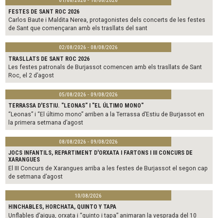
01/08/2026 - 16/08/2026
FESTES DE SANT ROC 2026
Carlos Baute i Maldita Nerea, protagonistes dels concerts de les festes
de Sant que començaran amb els trasllats del sant
02/08/2026 - 08/08/2026
TRASLLATS DE SANT ROC 2026
Les festes patronals de Burjassot comencen amb els trasllats de Sant
Roc, el 2 d’agost
05/08/2026 - 09/08/2026
TERRASSA D'ESTIU. "LEONAS" I "EL ÚLTIMO MONO"
“Leonas” i “El último mono” arriben a la Terrassa d’Estiu de Burjassot en
la primera setmana d’agost
08/08/2026 - 09/08/2026
JOCS INFANTILS, REPARTIMENT D'ORXATA I FARTONS I III CONCURS DE
XARANGUES
El III Concurs de Xarangues arriba a les festes de Burjassot el segon cap
de setmana d’agost
10/08/2026
HINCHABLES, HORCHATA, QUINTO Y TAPA
Unflables d’aigua, orxata i “quinto i tapa” animaran la vesprada del 10