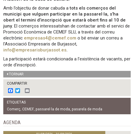
Amb l’objectiu de donar cabuda a
tots els comerços del
municipi que vulguen participar en la passarel·la, s’ha
obert el termini d’inscripció que estarà obert fins al 10 de
juny.
El comerços interessatshan de contactar amb el servici de
Promoció Econòmica de CEMEF SLU, a través del correu
electrònic
empresas4@cemef.com
o bé enviar un correu a
l’Associació Empresaris de Burjassot,
info@empresarisburjassot.es
.
La participació estarà condicionada a l’existència de vacants, per
orde d’inscripció.
TORNAR
COMPARTIR
F
T
E
a
w
m
c
i
a
ETIQUETAS
e
t
i
b
t
l
Comerç
,
CEMEF
,
passarel·la de moda
,
pasarela de moda
o
e
o
r
AGENDA
k