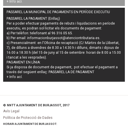
+ Info
ací
.
PASSAREL·LA MUNICIPAL DE PAGAMENTS EN PERÍODE EXECUTIU
PASSAREL·LA PAGAMENT (Enllaç)
Per a poder efectuar pagaments de
rebuts i liquidacions en període
executiu
, es podran
sol·licitar els documents de pagament
:
a) Per telèfon: telefonant al 96 316 05 65.
b) Per email:
informacionburjassot@atenciontributaria.es
.
c) Presencialment: en l'Oficina de recaptació (C/ Màrtirs de la Llibertat,
7), de dilluns a divendres de 8.30 a 14.30 h i dilluns, dimarts i dijous de
16.00 a 18.30 h (del 15 de juny al 15 de setembre: horari de 8.00 a 15.00
i tancat a les vesprades).
PAGAMENT EN LÍNIA:
Si ja disposa de document de pagament, pot efectuar el pagament a
través del següent enllaç:
PASSAREL·LA DE PAGAMENT
+ Info
ací
.
© NNTT AJUNTAMENT DE BURJASSOT, 2017
Avís Legal
Política de Protecció de Dades
HORARI AJUNTAMENT DE BURJASSOT: