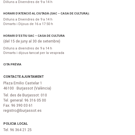
Dilluns a Divendres de 9 a 14 h
HORARI D’ATENCIÓ AL CIUTADÀ (SAC – CASA DE CULTURA):
Dilluns a Divendres de 9 a 14 h
Dimarts i Dijous de 16 a 17:50 h
HORARI D’ESTIU SAC – CASA DE CULTURA
(del 15 de juny al 30 de setembre)
Dilluns a divendres de 9 a 14 h
Dimarts i dijous tancat per la vesprada
CITA PRÈVIA
CONTACTE AJUNTAMENT
Plaza Emilio Castelar 1
46100 · Burjassot (València)
Tel. des de Burjassot: 010
Tel. general: 96 316 05 00
Fax. 96 390 03 61
registro@burjassot.es
POLICIA LOCAL
Tel. 96 364 21 25