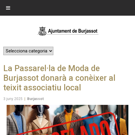
La Passarel·la de Moda de
Burjassot donarà a conèixer al
teixit associatiu local
3 juny 2025
|
Burjassot