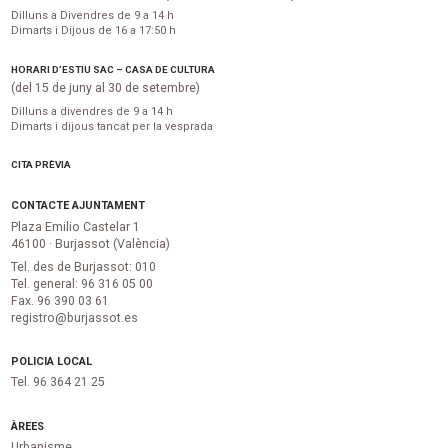
Dilluns a Divendres de 9 a 14 h
Dimarts i Dijous de 16 a 17:50 h
HORARI D’ESTIU SAC – CASA DE CULTURA
(del 15 de juny al 30 de setembre)
Dilluns a divendres de 9 a 14 h
Dimarts i dijous tancat per la vesprada
CITA PRÈVIA
CONTACTE AJUNTAMENT
Plaza Emilio Castelar 1
46100 · Burjassot (València)
Tel. des de Burjassot: 010
Tel. general: 96 316 05 00
Fax. 96 390 03 61
registro@burjassot.es
POLICIA LOCAL
Tel. 96 364 21 25
ÀREES
Urbanisme