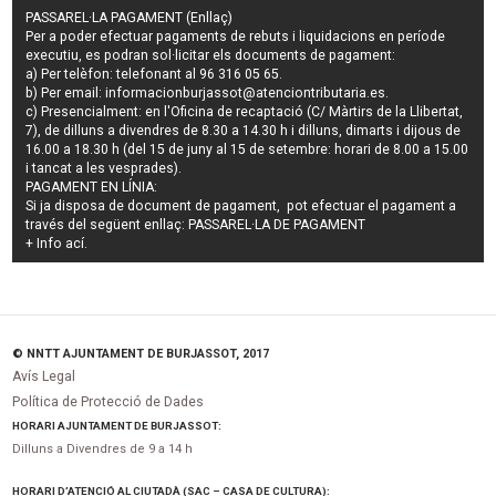
PASSAREL·LA PAGAMENT (Enllaç)
Per a poder efectuar pagaments de
rebuts i liquidacions en període
executiu
, es podran
sol·licitar els documents de pagament
:
a) Per telèfon: telefonant al 96 316 05 65.
b) Per email:
informacionburjassot@atenciontributaria.es
.
c) Presencialment: en l'Oficina de recaptació (C/ Màrtirs de la Llibertat,
7), de dilluns a divendres de 8.30 a 14.30 h i dilluns, dimarts i dijous de
16.00 a 18.30 h (del 15 de juny al 15 de setembre: horari de 8.00 a 15.00
i tancat a les vesprades).
PAGAMENT EN LÍNIA:
Si ja disposa de document de pagament, pot efectuar el pagament a
través del següent enllaç:
PASSAREL·LA DE PAGAMENT
+ Info
ací
.
© NNTT AJUNTAMENT DE BURJASSOT, 2017
Avís Legal
Política de Protecció de Dades
HORARI AJUNTAMENT DE BURJASSOT:
Dilluns a Divendres de 9 a 14 h
HORARI D’ATENCIÓ AL CIUTADÀ (SAC – CASA DE CULTURA):