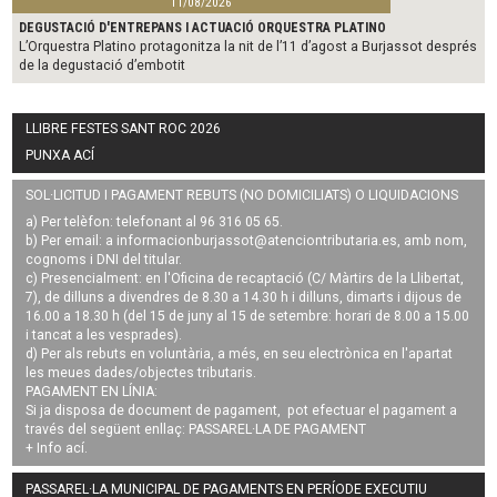
11/08/2026
DEGUSTACIÓ D'ENTREPANS I ACTUACIÓ ORQUESTRA PLATINO
L’Orquestra Platino protagonitza la nit de l’11 d’agost a Burjassot després
de la degustació d’embotit
LLIBRE FESTES SANT ROC 2026
PUNXA ACÍ
SOL·LICITUD I PAGAMENT REBUTS (NO DOMICILIATS) O LIQUIDACIONS
a) Per telèfon: telefonant al 96 316 05 65.
b) Per email: a
informacionburjassot@atenciontributaria.es
, amb nom,
cognoms i DNI del titular.
c) Presencialment: en l'Oficina de recaptació (C/ Màrtirs de la Llibertat,
7), de dilluns a divendres de 8.30 a 14.30 h i dilluns, dimarts i dijous de
16.00 a 18.30 h (del 15 de juny al 15 de setembre: horari de 8.00 a 15.00
i tancat a les vesprades).
d) Per als rebuts en voluntària, a més, en seu electrònica en l'apartat
les meues dades/objectes tributaris.
PAGAMENT EN LÍNIA:
Si ja disposa de document de pagament, pot efectuar el pagament a
través del següent enllaç:
PASSAREL·LA DE PAGAMENT
+ Info
ací
.
PASSAREL·LA MUNICIPAL DE PAGAMENTS EN PERÍODE EXECUTIU