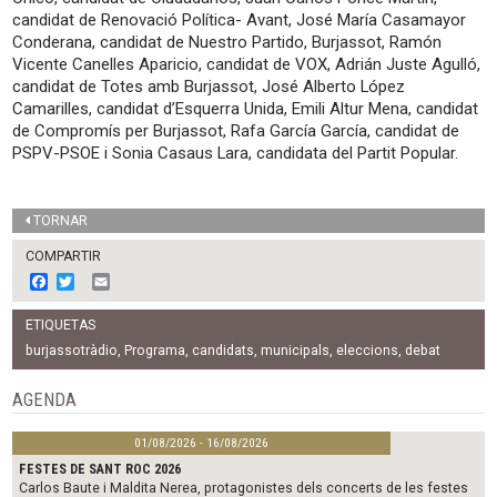
candidat de Renovació Política- Avant, José María Casamayor
Conderana, candidat de Nuestro Partido, Burjassot, Ramón
Vicente Canelles Aparicio, candidat de VOX, Adrián Juste Agulló,
candidat de Totes amb Burjassot, José Alberto López
Camarilles, candidat d’Esquerra Unida, Emili Altur Mena, candidat
de Compromís per Burjassot, Rafa García García, candidat de
PSPV-PSOE i Sonia Casaus Lara, candidata del Partit Popular.
TORNAR
COMPARTIR
F
T
E
a
w
m
c
i
a
ETIQUETAS
e
t
i
b
t
l
burjassotràdio
,
Programa
,
candidats
,
municipals
,
eleccions
,
debat
o
e
o
r
AGENDA
k
01/08/2026 - 16/08/2026
FESTES DE SANT ROC 2026
Carlos Baute i Maldita Nerea, protagonistes dels concerts de les festes