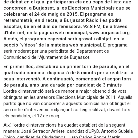
de debat en el qual participaran els deu caps de llista que
concorren, a Burjassot, a les Eleccions Municipals que se
celebraran el 24 de maig de 2015. El programa es
retransmetrà, en directe, a Burjassot Ràdio i es podrà
escoltar, bé en el dial de l’emissora, 93.8 FM, bé a través
d’Internet, en la pàgina web municipal, www.burjassot.org.
A més, el programa especial serà gravat i allotjat en la
secció “vídeos” de la mateixa web municipal
. El programa
serà moderat per una periodista del Departament de
Comunicació de l’Ajuntament de Burjassot.
En primer lloc, s’establirà un primer torn de paraula, en el
qual cada candidat disposarà de 5 minuts per a realitzar la
seua intervenció. A continuació, començarà el segon torn
de paraula, amb una durada per candidat de 3 minuts
.
L’ordre d’intervenció serà de menor a major obtenció de vots
obtinguts en les anteriors Eleccions Municipals de 2011. Aquells
partits que no van concórrer a aquests comicis han obtingut el
seu ordre d’intervenció mitjançant sorteig realitzat, davant tots
els candidats, el 12 de maig.
Així, l’ordre d’intervencions ha quedat establert de la següent
manera: José Serrador Arriete, candidat d’UPyD, Antonio Subiela
Chico, candidat de Ciudadanos, Juan Carlos Ponce Martin,