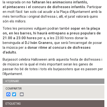
la vesprada on
no faltaran les animacions infantils,
el pintacares i el concurs de disfresses infantils.
Participar
en molt fàcil: tan sols cal acudir a la Plaça d’Ajuntament amb la
més terrorífica i original disfressa i, allí, el jurat valorarà quins
són els millors.
Totes les persones vullguen podran també
sopar en la plaça
on, en les barres, hi haurà entrepans a preus populars de
21.00 a 23.00 hores
per a, a les 23.00 hores donar la
benvinguda al
DJ Iván Granero,
que serà l’encarregat de posar
la música per a
donar ritme al concurs de disfresses
d’adults.
Burjassot celebra Halloween amb aquesta festa de disfresses i
de música en la qual el més important seran les ganes de
passar-ho bé de totes i tots els burjassoters que es passen per
l’Ajuntament.
TORNAR
COMPARTIR
F
T
E
a
w
m
c
i
a
ETIQUETAS
e
t
i