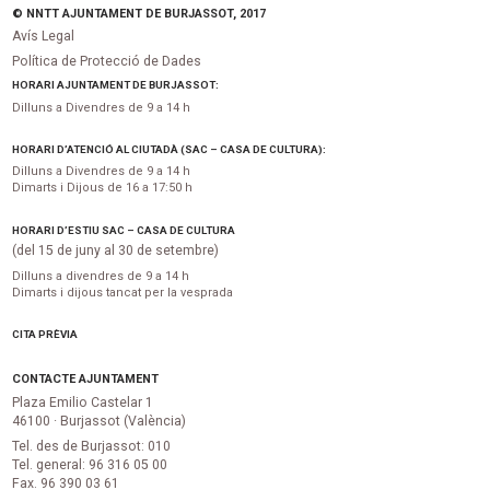
© NNTT AJUNTAMENT DE BURJASSOT, 2017
Avís Legal
Política de Protecció de Dades
HORARI AJUNTAMENT DE BURJASSOT:
Dilluns a Divendres de 9 a 14 h
HORARI D’ATENCIÓ AL CIUTADÀ (SAC – CASA DE CULTURA):
Dilluns a Divendres de 9 a 14 h
Dimarts i Dijous de 16 a 17:50 h
HORARI D’ESTIU SAC – CASA DE CULTURA
(del 15 de juny al 30 de setembre)
Dilluns a divendres de 9 a 14 h
Dimarts i dijous tancat per la vesprada
CITA PRÈVIA
CONTACTE AJUNTAMENT
Plaza Emilio Castelar 1
46100 · Burjassot (València)
Tel. des de Burjassot: 010
Tel. general: 96 316 05 00
Fax. 96 390 03 61