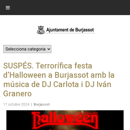
SUSPÉS. Terrorífica festa
d’Halloween a Burjassot amb la
música de DJ Carlota i DJ Iván
Granero
17 octubre 2024
|
Burjassot