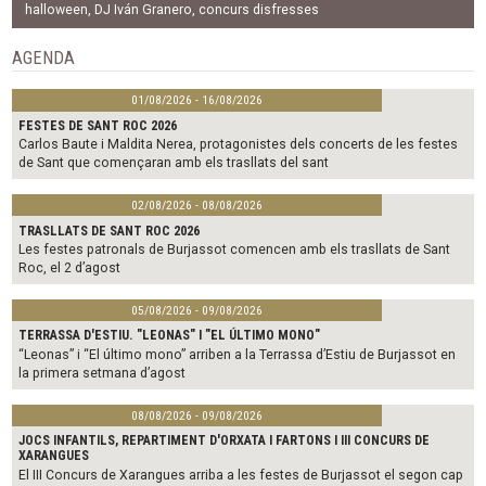
b
t
l
halloween
,
DJ Iván Granero
,
concurs disfresses
o
e
o
r
AGENDA
k
01/08/2026 - 16/08/2026
FESTES DE SANT ROC 2026
Carlos Baute i Maldita Nerea, protagonistes dels concerts de les festes
de Sant que començaran amb els trasllats del sant
02/08/2026 - 08/08/2026
TRASLLATS DE SANT ROC 2026
Les festes patronals de Burjassot comencen amb els trasllats de Sant
Roc, el 2 d’agost
05/08/2026 - 09/08/2026
TERRASSA D'ESTIU. "LEONAS" I "EL ÚLTIMO MONO"
“Leonas” i “El último mono” arriben a la Terrassa d’Estiu de Burjassot en
la primera setmana d’agost
08/08/2026 - 09/08/2026
JOCS INFANTILS, REPARTIMENT D'ORXATA I FARTONS I III CONCURS DE
XARANGUES
El III Concurs de Xarangues arriba a les festes de Burjassot el segon cap