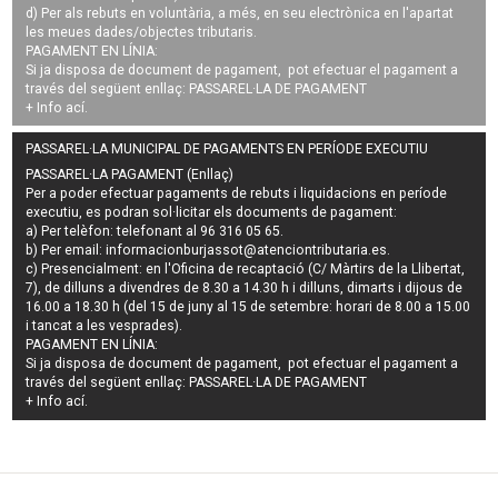
d) Per als rebuts en voluntària, a més, en seu electrònica en l'apartat
les meues dades/objectes tributaris.
PAGAMENT EN LÍNIA:
Si ja disposa de document de pagament, pot efectuar el pagament a
través del següent enllaç:
PASSAREL·LA DE PAGAMENT
+ Info
ací
.
PASSAREL·LA MUNICIPAL DE PAGAMENTS EN PERÍODE EXECUTIU
PASSAREL·LA PAGAMENT (Enllaç)
Per a poder efectuar pagaments de
rebuts i liquidacions en període
executiu
, es podran
sol·licitar els documents de pagament
:
a) Per telèfon: telefonant al 96 316 05 65.
b) Per email:
informacionburjassot@atenciontributaria.es
.
c) Presencialment: en l'Oficina de recaptació (C/ Màrtirs de la Llibertat,
7), de dilluns a divendres de 8.30 a 14.30 h i dilluns, dimarts i dijous de
16.00 a 18.30 h (del 15 de juny al 15 de setembre: horari de 8.00 a 15.00
i tancat a les vesprades).
PAGAMENT EN LÍNIA:
Si ja disposa de document de pagament, pot efectuar el pagament a
través del següent enllaç:
PASSAREL·LA DE PAGAMENT
+ Info
ací
.