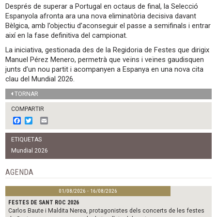
Després de superar a Portugal en octaus de final, la Selecció
Espanyola afronta ara una nova eliminatòria decisiva davant
Bèlgica, amb l’objectiu d’aconseguir el passe a semifinals i entrar
així en la fase definitiva del campionat.
La iniciativa, gestionada des de la Regidoria de Festes que dirigix
Manuel Pérez Menero, permetrà que veïns i veïnes gaudisquen
junts d’un nou partit i acompanyen a Espanya en una nova cita
clau del Mundial 2026.
TORNAR
COMPARTIR
F
T
E
a
w
m
c
i
a
ETIQUETAS
e
t
i
b
t
l
Mundial 2026
o
e
o
r
AGENDA
k
01/08/2026 - 16/08/2026
FESTES DE SANT ROC 2026
Carlos Baute i Maldita Nerea, protagonistes dels concerts de les festes