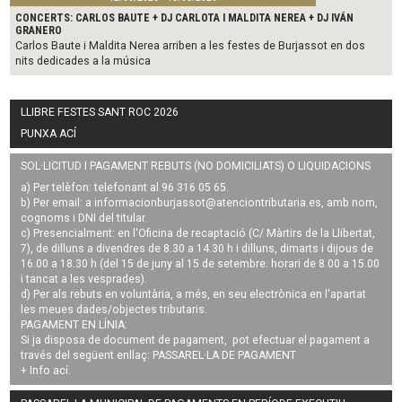
CONCERTS: CARLOS BAUTE + DJ CARLOTA I MALDITA NEREA + DJ IVÁN
GRANERO
Carlos Baute i Maldita Nerea arriben a les festes de Burjassot en dos
nits dedicades a la música
LLIBRE FESTES SANT ROC 2026
PUNXA ACÍ
SOL·LICITUD I PAGAMENT REBUTS (NO DOMICILIATS) O LIQUIDACIONS
a) Per telèfon: telefonant al 96 316 05 65.
b) Per email: a
informacionburjassot@atenciontributaria.es
, amb nom,
cognoms i DNI del titular.
c) Presencialment: en l'Oficina de recaptació (C/ Màrtirs de la Llibertat,
7), de dilluns a divendres de 8.30 a 14.30 h i dilluns, dimarts i dijous de
16.00 a 18.30 h (del 15 de juny al 15 de setembre: horari de 8.00 a 15.00
i tancat a les vesprades).
d) Per als rebuts en voluntària, a més, en seu electrònica en l'apartat
les meues dades/objectes tributaris.
PAGAMENT EN LÍNIA:
Si ja disposa de document de pagament, pot efectuar el pagament a
través del següent enllaç:
PASSAREL·LA DE PAGAMENT
+ Info
ací
.