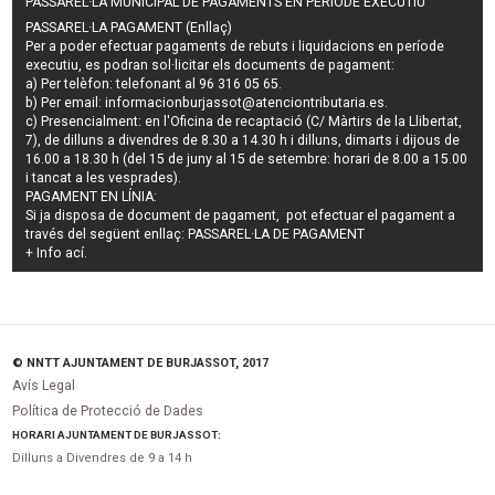
PASSAREL·LA MUNICIPAL DE PAGAMENTS EN PERÍODE EXECUTIU
PASSAREL·LA PAGAMENT (Enllaç)
Per a poder efectuar pagaments de
rebuts i liquidacions en període
executiu
, es podran
sol·licitar els documents de pagament
:
a) Per telèfon: telefonant al 96 316 05 65.
b) Per email:
informacionburjassot@atenciontributaria.es
.
c) Presencialment: en l'Oficina de recaptació (C/ Màrtirs de la Llibertat,
7), de dilluns a divendres de 8.30 a 14.30 h i dilluns, dimarts i dijous de
16.00 a 18.30 h (del 15 de juny al 15 de setembre: horari de 8.00 a 15.00
i tancat a les vesprades).
PAGAMENT EN LÍNIA:
Si ja disposa de document de pagament, pot efectuar el pagament a
través del següent enllaç:
PASSAREL·LA DE PAGAMENT
+ Info
ací
.
© NNTT AJUNTAMENT DE BURJASSOT, 2017
Avís Legal
Política de Protecció de Dades
HORARI AJUNTAMENT DE BURJASSOT:
Dilluns a Divendres de 9 a 14 h