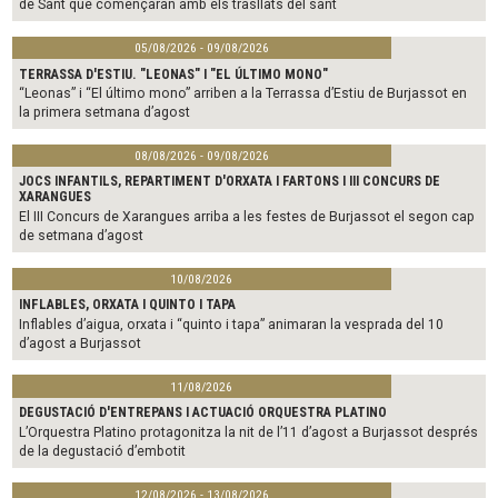
de Sant que començaran amb els trasllats del sant
05/08/2026 - 09/08/2026
TERRASSA D'ESTIU. "LEONAS" I "EL ÚLTIMO MONO"
“Leonas” i “El último mono” arriben a la Terrassa d’Estiu de Burjassot en
la primera setmana d’agost
08/08/2026 - 09/08/2026
JOCS INFANTILS, REPARTIMENT D'ORXATA I FARTONS I III CONCURS DE
XARANGUES
El III Concurs de Xarangues arriba a les festes de Burjassot el segon cap
de setmana d’agost
10/08/2026
INFLABLES, ORXATA I QUINTO I TAPA
Inflables d’aigua, orxata i “quinto i tapa” animaran la vesprada del 10
d’agost a Burjassot
11/08/2026
DEGUSTACIÓ D'ENTREPANS I ACTUACIÓ ORQUESTRA PLATINO
L’Orquestra Platino protagonitza la nit de l’11 d’agost a Burjassot després
de la degustació d’embotit
12/08/2026 - 13/08/2026