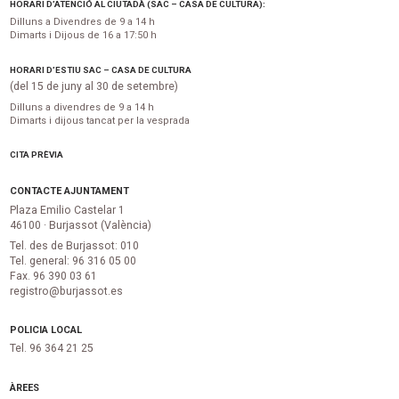
HORARI D’ATENCIÓ AL CIUTADÀ (SAC – CASA DE CULTURA):
Dilluns a Divendres de 9 a 14 h
Dimarts i Dijous de 16 a 17:50 h
HORARI D’ESTIU SAC – CASA DE CULTURA
(del 15 de juny al 30 de setembre)
Dilluns a divendres de 9 a 14 h
Dimarts i dijous tancat per la vesprada
CITA PRÈVIA
CONTACTE AJUNTAMENT
Plaza Emilio Castelar 1
46100 · Burjassot (València)
Tel. des de Burjassot: 010
Tel. general: 96 316 05 00
Fax. 96 390 03 61
registro@burjassot.es
POLICIA LOCAL
Tel. 96 364 21 25
ÀREES