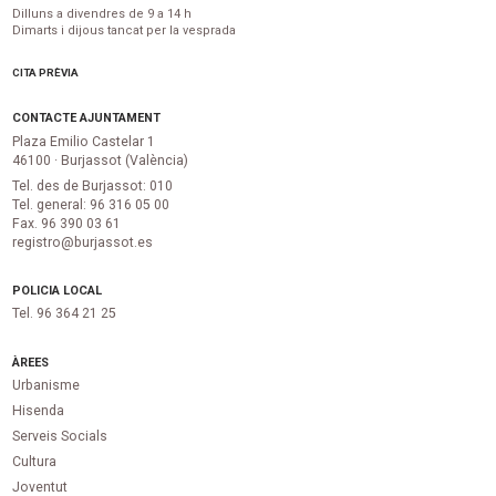
Dilluns a divendres de 9 a 14 h
Dimarts i dijous tancat per la vesprada
CITA PRÈVIA
CONTACTE AJUNTAMENT
Plaza Emilio Castelar 1
46100 · Burjassot (València)
Tel. des de Burjassot: 010
Tel. general: 96 316 05 00
Fax. 96 390 03 61
registro@burjassot.es
POLICIA LOCAL
Tel. 96 364 21 25
ÀREES
Urbanisme
Hisenda
Serveis Socials
Cultura
Joventut