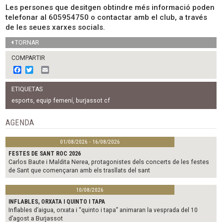
Les persones que desitgen obtindre més informació poden
telefonar al 605954750 o contactar amb el club, a través
de les seues xarxes socials.
TORNAR
COMPARTIR
F
T
E
a
w
m
c
i
a
ETIQUETAS
e
t
i
b
t
l
esports
,
equip femení
,
burjassot cf
o
e
o
r
AGENDA
k
01/08/2026 - 16/08/2026
FESTES DE SANT ROC 2026
Carlos Baute i Maldita Nerea, protagonistes dels concerts de les festes
de Sant que començaran amb els trasllats del sant
10/08/2026
INFLABLES, ORXATA I QUINTO I TAPA
Inflables d’aigua, orxata i “quinto i tapa” animaran la vesprada del 10
d’agost a Burjassot