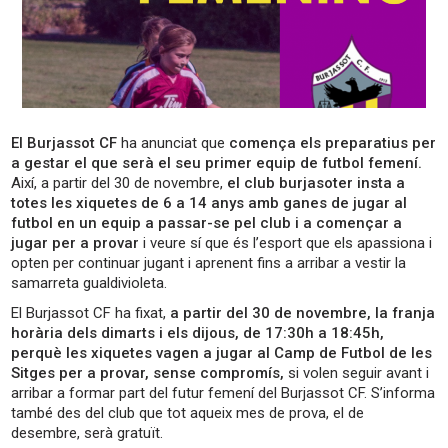
El Burjassot CF
ha anunciat que
comença els preparatius per
a gestar el que serà el seu primer equip de futbol femení.
Així, a partir del 30 de novembre,
el club burjasoter insta a
totes les xiquetes de 6 a 14 anys amb ganes de jugar al
futbol en un equip a passar-se pel club i a començar a
jugar per a provar
i veure sí que és l’esport que els apassiona i
opten per continuar jugant i aprenent fins a arribar a vestir la
samarreta gualdivioleta.
El Burjassot CF ha fixat,
a partir del 30 de novembre, la franja
horària dels dimarts i els dijous, de 17:30h a 18:45h,
perquè les xiquetes vagen a jugar al Camp de Futbol de les
Sitges per a provar, sense compromís,
si volen seguir avant i
arribar a formar part del futur femení del Burjassot CF. S’informa
també des del club que tot aqueix mes de prova, el de
desembre, serà gratuït.