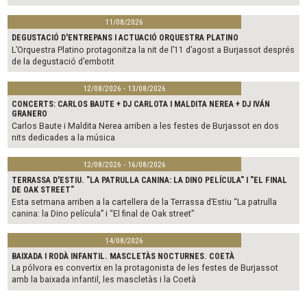
11/08/2026
DEGUSTACIÓ D'ENTREPANS I ACTUACIÓ ORQUESTRA PLATINO
L’Orquestra Platino protagonitza la nit de l’11 d’agost a Burjassot després
de la degustació d’embotit
12/08/2026 - 13/08/2026
CONCERTS: CARLOS BAUTE + DJ CARLOTA I MALDITA NEREA + DJ IVÁN
GRANERO
Carlos Baute i Maldita Nerea arriben a les festes de Burjassot en dos
nits dedicades a la música
12/08/2026 - 16/08/2026
TERRASSA D'ESTIU. "LA PATRULLA CANINA: LA DINO PELÍCULA" I "EL FINAL
DE OAK STREET"
Esta setmana arriben a la cartellera de la Terrassa d’Estiu “La patrulla
canina: la Dino película” i “El final de Oak street”
14/08/2026
BAIXADA I RODÀ INFANTIL. MASCLETÀS NOCTURNES. COETÀ
La pólvora es convertix en la protagonista de les festes de Burjassot
amb la baixada infantil, les mascletàs i la Coetà