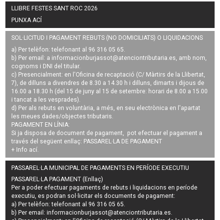
LLIBRE FESTES SANT ROC 2026
PUNXA ACÍ
SOL·LICITUD I PAGAMENT REBUTS (NO DOMICILIATS) O LIQUIDACIONS
a) Per telèfon: telefonant al 96 316 05 65.
b) Per email: a
informacionburjassot@atenciontributaria.es
, amb nom,
cognoms i DNI del titular.
c) Presencialment: en l'Oficina de recaptació (C/ Màrtirs de la Llibertat,
7), de dilluns a divendres de 8.30 a 14.30 h i dilluns, dimarts i dijous de
16.00 a 18.30 h (del 15 de juny al 15 de setembre: horari de 8.00 a 15.00
i tancat a les vesprades).
d) Per als rebuts en voluntària, a més, en seu electrònica en l'apartat
les meues dades/objectes tributaris.
PAGAMENT EN LÍNIA:
Si ja disposa de document de pagament, pot efectuar el pagament a
través del següent enllaç:
PASSAREL·LA DE PAGAMENT
+ Info
ací
.
PASSAREL·LA MUNICIPAL DE PAGAMENTS EN PERÍODE EXECUTIU
PASSAREL·LA PAGAMENT (Enllaç)
Per a poder efectuar pagaments de
rebuts i liquidacions en període
executiu
, es podran
sol·licitar els documents de pagament
:
a) Per telèfon: telefonant al 96 316 05 65.
b) Per email:
informacionburjassot@atenciontributaria.es
.