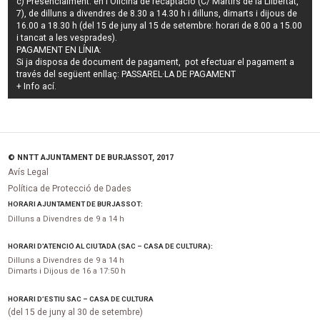
c) Presencialment: en l'Oficina de recaptació (C/ Màrtirs de la Llibertat,
7), de dilluns a divendres de 8.30 a 14.30 h i dilluns, dimarts i dijous de
16.00 a 18.30 h (del 15 de juny al 15 de setembre: horari de 8.00 a 15.00
i tancat a les vesprades).
PAGAMENT EN LÍNIA:
Si ja disposa de document de pagament, pot efectuar el pagament a
través del següent enllaç:
PASSAREL·LA DE PAGAMENT
+ Info
ací
.
© NNTT AJUNTAMENT DE BURJASSOT, 2017
Avís Legal
Política de Protecció de Dades
HORARI AJUNTAMENT DE BURJASSOT:
Dilluns a Divendres de 9 a 14 h
HORARI D’ATENCIÓ AL CIUTADÀ (SAC – CASA DE CULTURA):
Dilluns a Divendres de 9 a 14 h
Dimarts i Dijous de 16 a 17:50 h
HORARI D’ESTIU SAC – CASA DE CULTURA
(del 15 de juny al 30 de setembre)