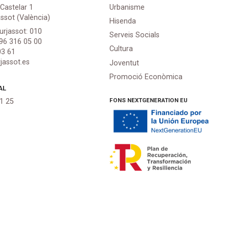
 Castelar 1
Urbanisme
assot (València)
Hisenda
urjassot: 010
Serveis Socials
 96 316 05 00
Cultura
03 61
jassot.es
Joventut
Promoció Econòmica
AL
FONS NEXTGENERATION EU
21 25