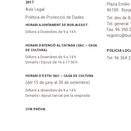
2017
Plaza Emilio
Avís Legal
46100 · Burj
Política de Protecció de Dades
Tel. des de B
Tel. general:
HORARI AJUNTAMENT DE BURJASSOT:
Fax. 96 390 
Dilluns a Divendres de 9 a 14 h
registro@bur
HORARI D’ATENCIÓ AL CIUTADÀ (SAC – CASA
DE CULTURA):
POLICIA LOC
Dilluns a Divendres de 9 a 14 h
Tel. 96 364 
Dimarts i Dijous de 16 a 17:50 h
HORARI D’ESTIU SAC – CASA DE CULTURA
(del 15 de juny al 30 de setembre)
Dilluns a divendres de 9 a 14 h
Dimarts i dijous tancat per la vesprada
CITA PRÈVIA