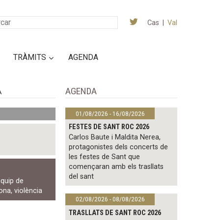
Cas
|
Val
TRÀMITS
AGENDA
AGENDA
A
01/08/2026 - 16/08/2026
FESTES DE SANT ROC 2026
Carlos Baute i Maldita Nerea,
protagonistes dels concerts de
les festes de Sant que
començaran amb els trasllats
del sant
equip de
dona
,
violència
02/08/2026 - 08/08/2026
TRASLLATS DE SANT ROC 2026