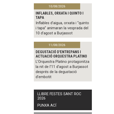
10/08/2026
INFLABLES, ORXATA I QUINTO I
TAPA
Inflables d’aigua, orxata i “quinto
i tapa” animaran la vesprada del
10 d’agost a Burjassot
11/08/2026
DEGUSTACIÓ D'ENTREPANS I
ACTUACIÓ ORQUESTRA PLATINO
L’Orquestra Platino protagonitza
la nit de l’11 d’agost a Burjassot
després de la degustació
d’embotit
LLIBRE FESTES SANT ROC
2026
PUNXA ACÍ