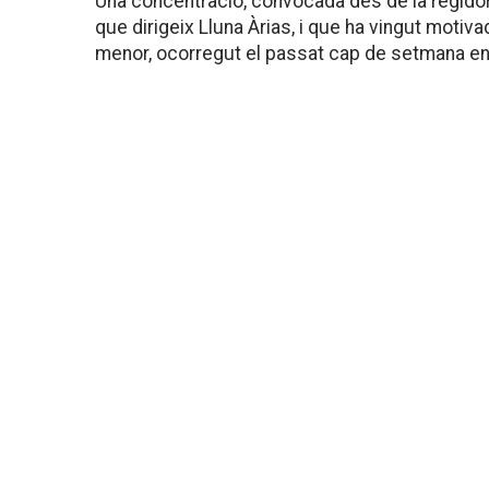
Una concentració, convocada des de la regidoria
que dirigeix Lluna Àrias, i que ha vingut motiva
menor, ocorregut el passat cap de setmana en 