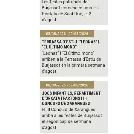
Les festes patronals de
Burjassot comencen amb els
trasllats de Sant Roc, el 2
d’agost
05/08/2026 - 09/08/2026
TERRASSA D'ESTIU. "LEONAS" I
"EL ÚLTIMO MONO"
“Leonas” i “El último mono”
arriben a la Terrassa d’Estiu de
Burjassot en la primera setmana
d’agost
08/08/2026 - 09/08/2026
JOCS INFANTILS, REPARTIMENT
D'ORXATA I FARTONS I III
CONCURS DE XARANGUES
El III Concurs de Xarangues
arriba a les festes de Burjassot
el segon cap de setmana
d’agost