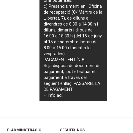
ontributaria.es
.
c) Presencialment: en l'Oficina
de recaptació (C/ Màrtirs de la
Llibertat, 7), de dilluns a
divendres de 8.30 a 14.30 h i
dilluns, dimarts i dijous de
16.00 a 18.30 h (del 15 de juny
al 15 de setembre: horari de
8.00 a 15.00 i tancat a les
vesprades).
PAGAMENT EN LÍNIA:
Si ja disposa de document de
pagament, pot efectuar el
pagament a través del
següent enllaç:
PASSAREL·LA
DE PAGAMENT
+ Info
ací
.
E-ADMINISTRACIÓ
SEGUEIX-NOS