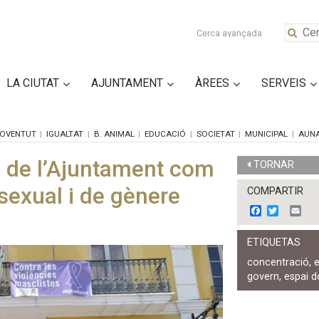
Cerca avançada
LA CIUTAT
AJUNTAMENT
ÀREES
SERVEIS
OVENTUT
IGUALTAT
B. ANIMAL
EDUCACIÓ
SOCIETAT
MUNICIPAL
AUN
s de l’Ajuntament com
TORNAR
 sexual i de gènere
COMPARTIR
F
T
E
a
w
m
c
i
a
ETIQUETAS
e
t
i
b
t
l
concentració
,
o
e
govern
,
espai 
o
r
k