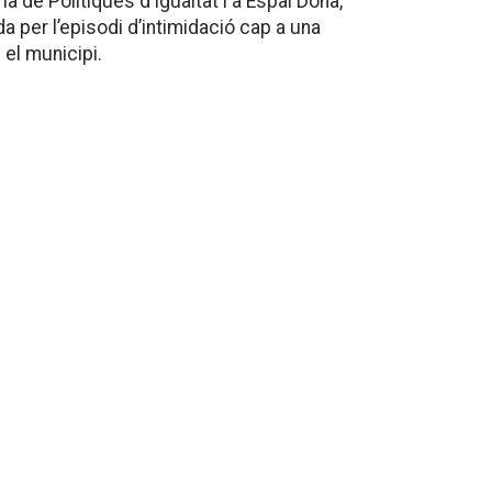
 de Polítiques d’Igualtat i a Espai Dona,
da per l’episodi d’intimidació cap a una
el municipi.