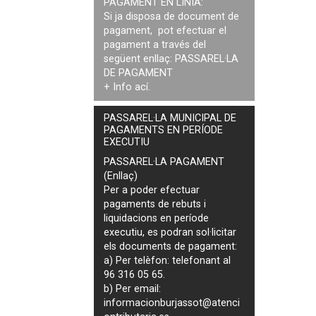
PAGAMENT EN LÍNIA:
Si ja disposa de document de
pagament, pot efectuar el
pagament a través del
següent enllaç:
PASSAREL·LA
DE PAGAMENT
+ Info
ací
.
PASSAREL·LA MUNICIPAL DE
PAGAMENTS EN PERÍODE
EXECUTIU
PASSAREL·LA PAGAMENT
(Enllaç)
Per a poder efectuar
pagaments de
rebuts i
liquidacions en període
executiu
, es podran
sol·licitar
els documents de pagament
:
a) Per telèfon: telefonant al
96 316 05 65.
b) Per email:
informacionburjassot@atenci