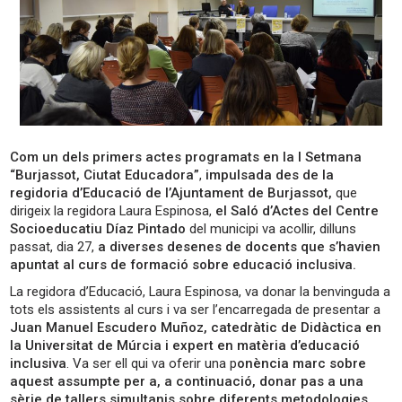
Com un dels primers actes programats en la I Setmana
“Burjassot, Ciutat Educadora”
,
impulsada des de la
regidoria d’Educació de l’Ajuntament de Burjassot,
que
dirigeix la regidora Laura Espinosa,
el Saló d’Actes del Centre
Socioeducatiu Díaz Pintado
del municipi va acollir, dilluns
passat, dia 27,
a diverses desenes de docents que s’havien
apuntat al curs de formació sobre educació inclusiva.
La regidora d’Educació, Laura Espinosa, va donar la benvinguda a
tots els assistents al curs i va ser l’encarregada de presentar a
Juan Manuel Escudero Muñoz, catedràtic de Didàctica en
la Universitat de Múrcia i expert en matèria d’educació
inclusiva
. Va ser ell qui va oferir una p
onència marc sobre
aquest assumpte per a, a continuació, donar pas a una
sèrie de tallers simultanis sobre diferents metodologies