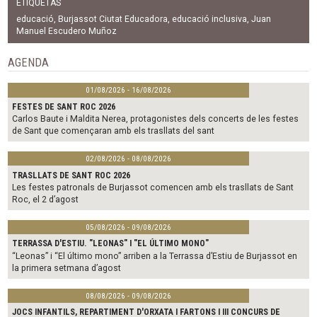
ETIQUETAS
e
t
i
b
t
l
educació
,
Burjassot Ciutat Educadora
,
educació inclusiva
,
Juan
o
e
Manuel Escudero Muñoz
o
r
k
AGENDA
01/08/2026 - 16/08/2026
FESTES DE SANT ROC 2026
Carlos Baute i Maldita Nerea, protagonistes dels concerts de les festes
de Sant que començaran amb els trasllats del sant
02/08/2026 - 08/08/2026
TRASLLATS DE SANT ROC 2026
Les festes patronals de Burjassot comencen amb els trasllats de Sant
Roc, el 2 d’agost
05/08/2026 - 09/08/2026
TERRASSA D'ESTIU. "LEONAS" I "EL ÚLTIMO MONO"
“Leonas” i “El último mono” arriben a la Terrassa d’Estiu de Burjassot en
la primera setmana d’agost
08/08/2026 - 09/08/2026
JOCS INFANTILS, REPARTIMENT D'ORXATA I FARTONS I III CONCURS DE