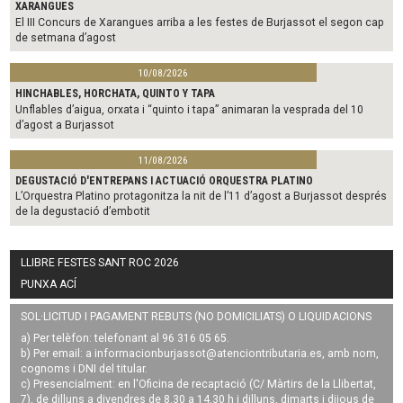
XARANGUES
El III Concurs de Xarangues arriba a les festes de Burjassot el segon cap
de setmana d’agost
10/08/2026
HINCHABLES, HORCHATA, QUINTO Y TAPA
Unflables d’aigua, orxata i “quinto i tapa” animaran la vesprada del 10
d’agost a Burjassot
11/08/2026
DEGUSTACIÓ D'ENTREPANS I ACTUACIÓ ORQUESTRA PLATINO
L’Orquestra Platino protagonitza la nit de l’11 d’agost a Burjassot després
de la degustació d’embotit
LLIBRE FESTES SANT ROC 2026
PUNXA ACÍ
SOL·LICITUD I PAGAMENT REBUTS (NO DOMICILIATS) O LIQUIDACIONS
a) Per telèfon: telefonant al 96 316 05 65.
b) Per email: a
informacionburjassot@atenciontributaria.es
, amb nom,
cognoms i DNI del titular.
c) Presencialment: en l'Oficina de recaptació (C/ Màrtirs de la Llibertat,
7), de dilluns a divendres de 8.30 a 14.30 h i dilluns, dimarts i dijous de