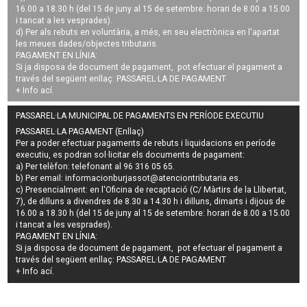
16.00 a 18.30 h (del 15 de juny al 15 de setembre: horari de 8.00 a 15.00
i tancat a les vesprades).
d) Per als rebuts en voluntària, a més, en seu electrònica en l'apartat
les meues dades/objectes tributaris.
PAGAMENT EN LÍNIA:
Si ja disposa de document de pagament, pot efectuar el pagament a
través del següent enllaç:
PASSAREL·LA DE PAGAMENT
+ Info
ací
.
PASSAREL·LA MUNICIPAL DE PAGAMENTS EN PERÍODE EXECUTIU
PASSAREL·LA PAGAMENT (Enllaç)
Per a poder efectuar pagaments de
rebuts i liquidacions en període
executiu
, es podran
sol·licitar els documents de pagament
:
a) Per telèfon: telefonant al 96 316 05 65.
b) Per email:
informacionburjassot@atenciontributaria.es
.
c) Presencialment: en l'Oficina de recaptació (C/ Màrtirs de la Llibertat,
7), de dilluns a divendres de 8.30 a 14.30 h i dilluns, dimarts i dijous de
16.00 a 18.30 h (del 15 de juny al 15 de setembre: horari de 8.00 a 15.00
i tancat a les vesprades).
PAGAMENT EN LÍNIA:
Si ja disposa de document de pagament, pot efectuar el pagament a
través del següent enllaç:
PASSAREL·LA DE PAGAMENT
+ Info
ací
.