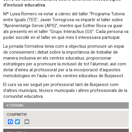
d’inclusió educativa.
Mª Luisa Romero va estar a càrrec del taller “Programa Tutoria
entre Iguals (TEI)”, Javier Torregrosa va impartir el taller sobre
“Aprenentatge Servei (APS)”, mentre que Esther Roca va guiar
als presents en el taller “Grups Interactius (GI)”. Cada persona va
poder escollir en el taller en què més li interessava participar.
La jornada formativa tenia com a objectius promoure un espai
de coneixement i debat sobre la importància de treballar de
manera inclusiva en els centres educatius, proporcionar
estratègies per a promoure la inclusió de tot l’alumnat, així com
dotar d’eines al professorat per a la incorporació d’aquestes
metodologies en l’aula i en els centres educatius de Burjassot.
El curs va ser seguit per professorat tant de Burjassot com
d’altres municipis, tècnics municipals i altres professionals de la
comunitat educativa.
TORNAR
COMPARTIR
F
T
E
a
w
m
c
i
a