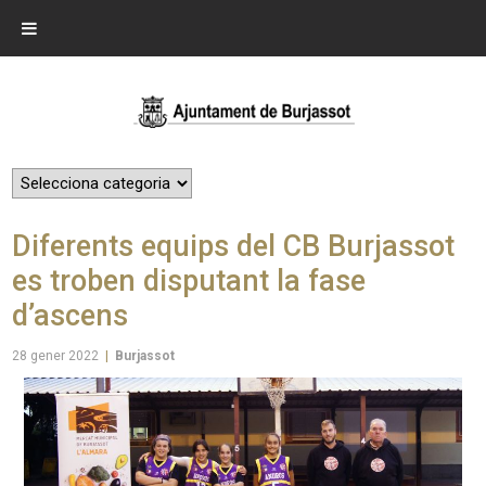
Diferents equips del CB Burjassot
es troben disputant la fase
d’ascens
28 gener 2022
|
Burjassot