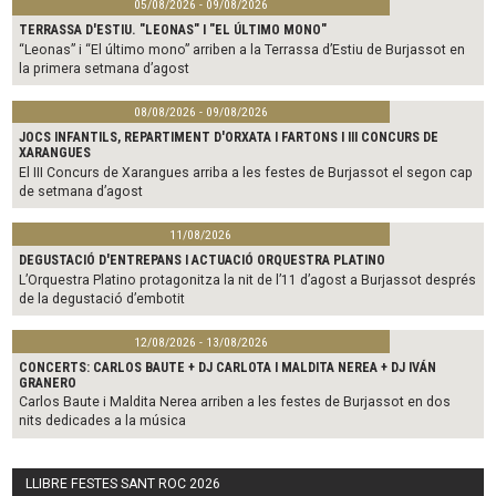
05/08/2026 - 09/08/2026
TERRASSA D'ESTIU. "LEONAS" I "EL ÚLTIMO MONO"
“Leonas” i “El último mono” arriben a la Terrassa d’Estiu de Burjassot en
la primera setmana d’agost
08/08/2026 - 09/08/2026
JOCS INFANTILS, REPARTIMENT D'ORXATA I FARTONS I III CONCURS DE
XARANGUES
El III Concurs de Xarangues arriba a les festes de Burjassot el segon cap
de setmana d’agost
11/08/2026
DEGUSTACIÓ D'ENTREPANS I ACTUACIÓ ORQUESTRA PLATINO
L’Orquestra Platino protagonitza la nit de l’11 d’agost a Burjassot després
de la degustació d’embotit
12/08/2026 - 13/08/2026
CONCERTS: CARLOS BAUTE + DJ CARLOTA I MALDITA NEREA + DJ IVÁN
GRANERO
Carlos Baute i Maldita Nerea arriben a les festes de Burjassot en dos
nits dedicades a la música
LLIBRE FESTES SANT ROC 2026