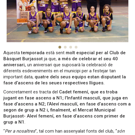
Aquesta
temporada
està sent
molt especial per al Club de
Bàsquet Burjassot
ja que,
a més de celebrar el seu 40
aniversari,
un aniversari que suposarà la celebració de
diferents esdeveniments en el municipi per a festejar tan
important data,
quatre dels seus equips estan disputant la
fase d’ascens de les seues respectives lligues.
Concretament es tracta del
Cadet femení, que es troba
jugant en fase ascens a N1; l’Infantil masculí, que juga en
fase d’ascens a N2; l’Aleví masculí, en fase d’ascens com a
segon de grup a N2 i, finalment, el Mercat Municipal
Burjassot- Aleví femení, en fase d’ascens com primer de
grup a N1
.
“
Per a nosaltres
”, tal com han assenyalat fonts del club, “
són