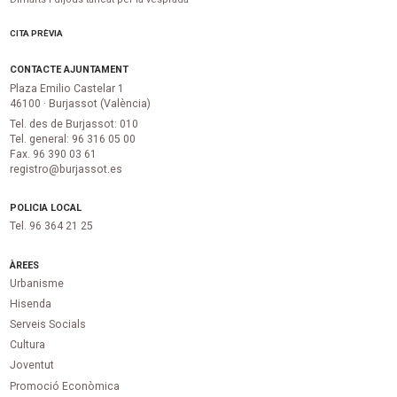
CITA PRÈVIA
CONTACTE AJUNTAMENT
Plaza Emilio Castelar 1
46100 · Burjassot (València)
Tel. des de Burjassot: 010
Tel. general: 96 316 05 00
Fax. 96 390 03 61
registro@burjassot.es
POLICIA LOCAL
Tel. 96 364 21 25
ÀREES
Urbanisme
Hisenda
Serveis Socials
Cultura
Joventut
Promoció Econòmica