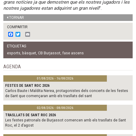
grans notícies ja que demostren que els nostres jugadors i les
nostres jugadores estan adquirint un gran nivell
”.
TORNAR
COMPARTIR
F
T
E
a
w
m
c
i
a
ETIQUETAS
e
t
i
b
t
l
esports
,
bàsquet
,
CB Burjassot
,
fase ascens
o
e
o
r
AGENDA
k
01/08/2026 - 16/08/2026
FESTES DE SANT ROC 2026
Carlos Baute i Maldita Nerea, protagonistes dels concerts de les festes
de Sant que començaran amb els trasllats del sant
02/08/2026 - 08/08/2026
TRASLLATS DE SANT ROC 2026
Les festes patronals de Burjassot comencen amb els trasllats de Sant
Roc, el 2 d’agost