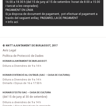
16.00 a 18.30 h (del 15 de juny al 15 de setembre: horari de 8.00 a 15.00
i tancat a les vesprades).
PAGAMENT EN LÍNIA:
Si ja disposa de document de pagament, pot efectuar el pagament a
través del següent enllaç:
PASSAREL·LA DE PAGAMENT
+ Info
ací
.
© NNTT AJUNTAMENT DE BURJASSOT, 2017
Avís Legal
Política de Protecció de Dades
HORARI AJUNTAMENT DE BURJASSOT:
Dilluns a Divendres de 9 a 14 h
HORARI D’ATENCIÓ AL CIUTADÀ (SAC – CASA DE CULTURA):
Dilluns a Divendres de 9 a 14 h
Dimarts i Dijous de 16 a 17:50 h
HORARI D’ESTIU SAC – CASA DE CULTURA
(del 15 de juny al 30 de setembre)
Dilluns a divendres de 9 a 14 h
Dimarts i dijous tancat per la vesprada