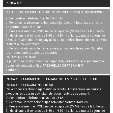
PUNXA ACÍ
SOL·LICITUD I PAGAMENT REBUTS (NO DOMICILIATS) O LIQUIDACIONS
a) Per telèfon: telefonant al 96 316 05 65.
b) Per email: a
informacionburjassot@atenciontributaria.es
, amb nom,
cognoms i DNI del titular.
c) Presencialment: en l'Oficina de recaptació (C/ Màrtirs de la Llibertat,
7), de dilluns a divendres de 8.30 a 14.30 h i dilluns, dimarts i dijous de
16.00 a 18.30 h (del 15 de juny al 15 de setembre: horari de 8.00 a 15.00
i tancat a les vesprades).
d) Per als rebuts en voluntària, a més, en seu electrònica en l'apartat
les meues dades/objectes tributaris.
PAGAMENT EN LÍNIA:
Si ja disposa de document de pagament, pot efectuar el pagament a
través del següent enllaç:
PASSAREL·LA DE PAGAMENT
+ Info
ací
.
PASSAREL·LA MUNICIPAL DE PAGAMENTS EN PERÍODE EXECUTIU
PASSAREL·LA PAGAMENT (Enllaç)
Per a poder efectuar pagaments de
rebuts i liquidacions en període
executiu
, es podran
sol·licitar els documents de pagament
:
a) Per telèfon: telefonant al 96 316 05 65.
b) Per email:
informacionburjassot@atenciontributaria.es
.
c) Presencialment: en l'Oficina de recaptació (C/ Màrtirs de la Llibertat,
7), de dilluns a divendres de 8.30 a 14.30 h i dilluns, dimarts i dijous de