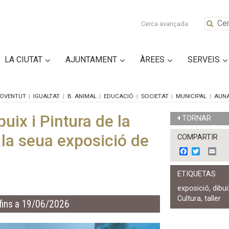
Cerca avançada
LA CIUTAT
AJUNTAMENT
ÀREES
SERVEIS
OVENTUT
IGUALTAT
B. ANIMAL
EDUCACIÓ
SOCIETAT
MUNICIPAL
AUN
buix i Pintura de la
TORNAR
 la seua exposició de
COMPARTIR
F
T
E
a
w
m
c
i
a
ETIQUETAS
e
t
i
b
t
l
exposició
,
dibui
o
e
Cultura
,
taller
o
r
fins a 19/06/2026
k