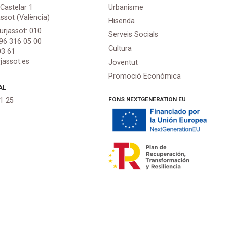
 Castelar 1
Urbanisme
assot (València)
Hisenda
urjassot: 010
Serveis Socials
 96 316 05 00
Cultura
03 61
jassot.es
Joventut
Promoció Econòmica
AL
FONS NEXTGENERATION EU
21 25