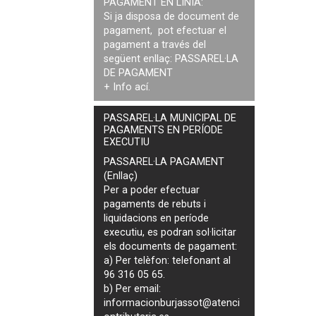
PAGAMENT EN LÍNIA:
Si ja disposa de document de
pagament, pot efectuar el
pagament a través del
següent enllaç:
PASSAREL·LA
DE PAGAMENT
+ Info
ací
.
PASSAREL·LA MUNICIPAL DE
PAGAMENTS EN PERÍODE
EXECUTIU
PASSAREL·LA PAGAMENT
(Enllaç)
Per a poder efectuar
pagaments de
rebuts i
liquidacions en període
executiu
, es podran
sol·licitar
els documents de pagament
:
a) Per telèfon: telefonant al
96 316 05 65.
b) Per email:
informacionburjassot@atenci