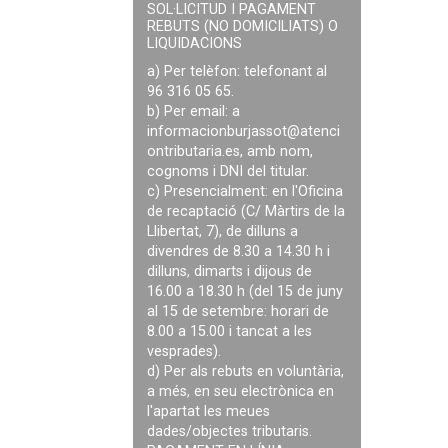
SOL·LICITUD I PAGAMENT
REBUTS (NO DOMICILIATS) O
LIQUIDACIONS
a) Per telèfon: telefonant al
96 316 05 65.
b) Per email: a
informacionburjassot@atenci
ontributaria.es
, amb nom,
cognoms i DNI del titular.
c) Presencialment: en l'Oficina
de recaptació (C/ Màrtirs de la
Llibertat, 7), de dilluns a
divendres de 8.30 a 14.30 h i
dilluns, dimarts i dijous de
16.00 a 18.30 h (del 15 de juny
al 15 de setembre: horari de
8.00 a 15.00 i tancat a les
vesprades).
d) Per als rebuts en voluntària,
a més, en seu electrònica en
l'apartat les meues
dades/objectes tributaris.