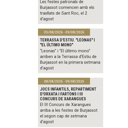
Les festes patronals de
Burjassot comencen amb els
trasllats de Sant Roc, el 2
d’agost
05/08/2026 - 09/08/2026
TERRASSA D'ESTIU. "LEONAS" I
"EL ÚLTIMO MONO"
“Leonas” i “El último mono”
arriben a la Terrassa d’Estiu de
Burjassot en la primera setmana
d’agost
08/08/2026 - 09/08/2026
JOCS INFANTILS, REPARTIMENT
D'ORXATA I FARTONS I III
CONCURS DE XARANGUES
El III Concurs de Xarangues
arriba a les festes de Burjassot
el segon cap de setmana
d’agost