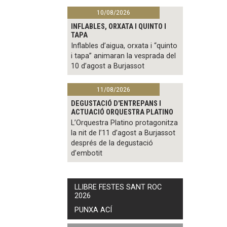
10/08/2026
INFLABLES, ORXATA I QUINTO I
TAPA
Inflables d’aigua, orxata i “quinto
i tapa” animaran la vesprada del
10 d’agost a Burjassot
11/08/2026
DEGUSTACIÓ D'ENTREPANS I
ACTUACIÓ ORQUESTRA PLATINO
L’Orquestra Platino protagonitza
la nit de l’11 d’agost a Burjassot
després de la degustació
d’embotit
LLIBRE FESTES SANT ROC
2026
PUNXA ACÍ