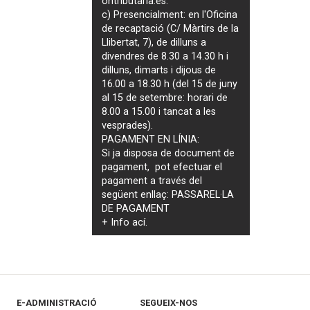
ontributaria.es
.
c) Presencialment: en l'Oficina
de recaptació (C/ Màrtirs de la
Llibertat, 7), de dilluns a
divendres de 8.30 a 14.30 h i
dilluns, dimarts i dijous de
16.00 a 18.30 h (del 15 de juny
al 15 de setembre: horari de
8.00 a 15.00 i tancat a les
vesprades).
PAGAMENT EN LÍNIA:
Si ja disposa de document de
pagament, pot efectuar el
pagament a través del
següent enllaç:
PASSAREL·LA
DE PAGAMENT
+ Info
ací
.
E-ADMINISTRACIÓ
SEGUEIX-NOS