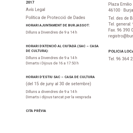
2017
Plaza Emilio
Avís Legal
46100 · Burj
Política de Protecció de Dades
Tel. des de B
Tel. general:
HORARI AJUNTAMENT DE BURJASSOT:
Fax. 96 390 
Dilluns a Divendres de 9 a 14 h
registro@bur
HORARI D’ATENCIÓ AL CIUTADÀ (SAC – CASA
DE CULTURA):
POLICIA LOC
Dilluns a Divendres de 9 a 14 h
Tel. 96 364 
Dimarts i Dijous de 16 a 17:50 h
HORARI D’ESTIU SAC – CASA DE CULTURA
(del 15 de juny al 30 de setembre)
Dilluns a divendres de 9 a 14 h
Dimarts i dijous tancat per la vesprada
CITA PRÈVIA