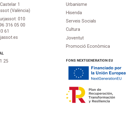
 Castelar 1
Urbanisme
assot (València)
Hisenda
urjassot: 010
Serveis Socials
 96 316 05 00
Cultura
03 61
jassot.es
Joventut
Promoció Econòmica
AL
FONS NEXTGENERATION EU
21 25