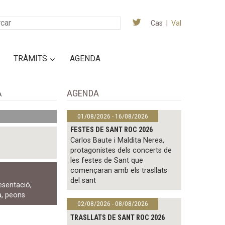
Cas
|
Val
TRÀMITS
AGENDA
AGENDA
A
01/08/2026 - 16/08/2026
FESTES DE SANT ROC 2026
Carlos Baute i Maldita Nerea,
protagonistes dels concerts de
les festes de Sant que
començaran amb els trasllats
del sant
esentació
,
a
,
peons
02/08/2026 - 08/08/2026
TRASLLATS DE SANT ROC 2026