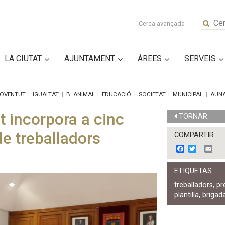
Cerca avançada
LA CIUTAT
AJUNTAMENT
ÀREES
SERVEIS
OVENTUT
IGUALTAT
B. ANIMAL
EDUCACIÓ
SOCIETAT
MUNICIPAL
AUN
t incorpora a cinc
TORNAR
de treballadors
COMPARTIR
F
T
E
a
w
m
c
i
a
ETIQUETAS
e
t
i
b
t
l
treballadors
,
pr
o
e
plantilla
,
brigad
o
r
k