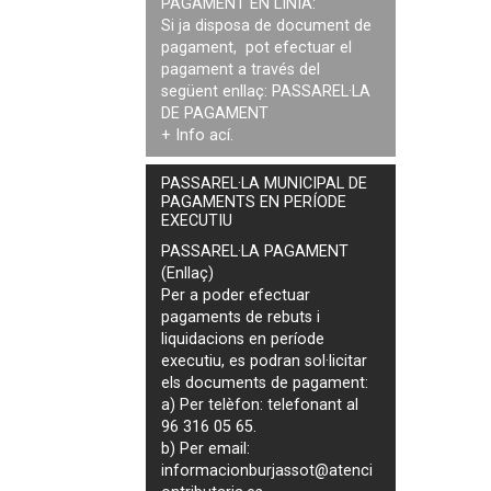
PAGAMENT EN LÍNIA:
Si ja disposa de document de
pagament, pot efectuar el
pagament a través del
següent enllaç:
PASSAREL·LA
DE PAGAMENT
+ Info
ací
.
PASSAREL·LA MUNICIPAL DE
PAGAMENTS EN PERÍODE
EXECUTIU
PASSAREL·LA PAGAMENT
(Enllaç)
Per a poder efectuar
pagaments de
rebuts i
liquidacions en període
executiu
, es podran
sol·licitar
els documents de pagament
:
a) Per telèfon: telefonant al
96 316 05 65.
b) Per email:
informacionburjassot@atenci