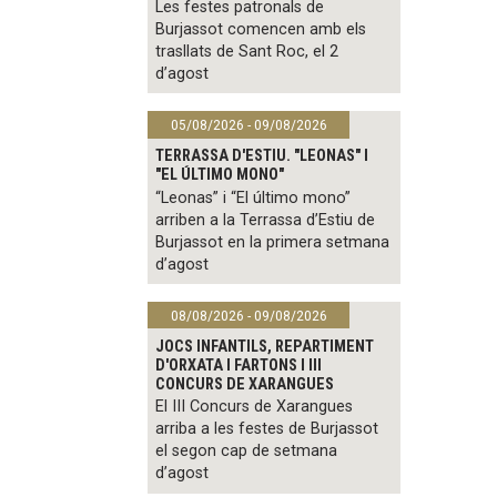
Les festes patronals de
Burjassot comencen amb els
trasllats de Sant Roc, el 2
d’agost
05/08/2026 - 09/08/2026
TERRASSA D'ESTIU. "LEONAS" I
"EL ÚLTIMO MONO"
“Leonas” i “El último mono”
arriben a la Terrassa d’Estiu de
Burjassot en la primera setmana
d’agost
08/08/2026 - 09/08/2026
JOCS INFANTILS, REPARTIMENT
D'ORXATA I FARTONS I III
CONCURS DE XARANGUES
El III Concurs de Xarangues
arriba a les festes de Burjassot
el segon cap de setmana
d’agost