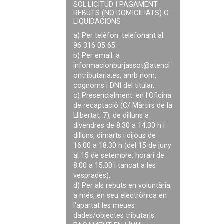
SOL·LICITUD I PAGAMENT
REBUTS (NO DOMICILIATS) O
LIQUIDACIONS
a) Per telèfon: telefonant al
96 316 05 65.
b) Per email: a
informacionburjassot@atenci
ontributaria.es
, amb nom,
cognoms i DNI del titular.
c) Presencialment: en l'Oficina
de recaptació (C/ Màrtirs de la
Llibertat, 7), de dilluns a
divendres de 8.30 a 14.30 h i
dilluns, dimarts i dijous de
16.00 a 18.30 h (del 15 de juny
al 15 de setembre: horari de
8.00 a 15.00 i tancat a les
vesprades).
d) Per als rebuts en voluntària,
a més, en seu electrònica en
l'apartat les meues
dades/objectes tributaris.