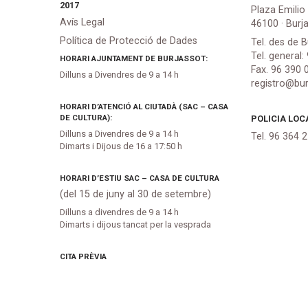
2017
Plaza Emilio
Avís Legal
46100 · Burj
Política de Protecció de Dades
Tel. des de B
Tel. general:
HORARI AJUNTAMENT DE BURJASSOT:
Fax. 96 390 
Dilluns a Divendres de 9 a 14 h
registro@bur
HORARI D’ATENCIÓ AL CIUTADÀ (SAC – CASA
DE CULTURA):
POLICIA LOC
Dilluns a Divendres de 9 a 14 h
Tel. 96 364 
Dimarts i Dijous de 16 a 17:50 h
HORARI D’ESTIU SAC – CASA DE CULTURA
(del 15 de juny al 30 de setembre)
Dilluns a divendres de 9 a 14 h
Dimarts i dijous tancat per la vesprada
CITA PRÈVIA