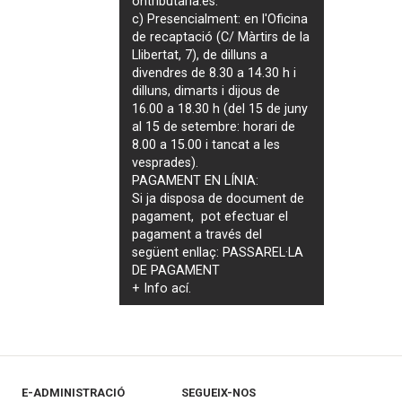
ontributaria.es
.
c) Presencialment: en l'Oficina
de recaptació (C/ Màrtirs de la
Llibertat, 7), de dilluns a
divendres de 8.30 a 14.30 h i
dilluns, dimarts i dijous de
16.00 a 18.30 h (del 15 de juny
al 15 de setembre: horari de
8.00 a 15.00 i tancat a les
vesprades).
PAGAMENT EN LÍNIA:
Si ja disposa de document de
pagament, pot efectuar el
pagament a través del
següent enllaç:
PASSAREL·LA
DE PAGAMENT
+ Info
ací
.
E-ADMINISTRACIÓ
SEGUEIX-NOS