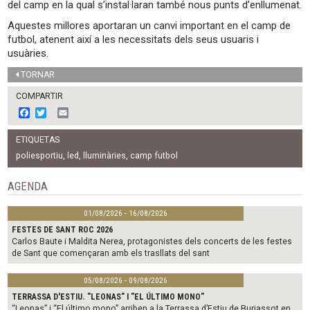
del camp en la qual s’instal·laran també nous punts d’enllumenat.
Aquestes millores aportaran un canvi important en el camp de
futbol, atenent així a les necessitats dels seus usuaris i
usuàries.
TORNAR
COMPARTIR
F
T
E
a
w
m
c
i
a
ETIQUETAS
e
t
i
b
t
l
poliesportiu
,
led
,
lluminàries
,
camp futbol
o
e
o
r
AGENDA
k
01/08/2026 - 16/08/2026
FESTES DE SANT ROC 2026
Carlos Baute i Maldita Nerea, protagonistes dels concerts de les festes
de Sant que començaran amb els trasllats del sant
05/08/2026 - 09/08/2026
TERRASSA D'ESTIU. "LEONAS" I "EL ÚLTIMO MONO"
“Leonas” i “El último mono” arriben a la Terrassa d’Estiu de Burjassot en