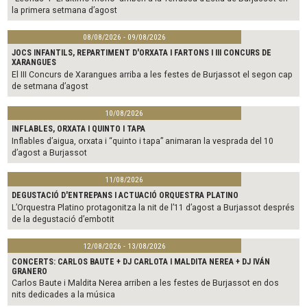
la primera setmana d’agost
08/08/2026 - 09/08/2026
JOCS INFANTILS, REPARTIMENT D'ORXATA I FARTONS I III CONCURS DE
XARANGUES
El III Concurs de Xarangues arriba a les festes de Burjassot el segon cap
de setmana d’agost
10/08/2026
INFLABLES, ORXATA I QUINTO I TAPA
Inflables d’aigua, orxata i “quinto i tapa” animaran la vesprada del 10
d’agost a Burjassot
11/08/2026
DEGUSTACIÓ D'ENTREPANS I ACTUACIÓ ORQUESTRA PLATINO
L’Orquestra Platino protagonitza la nit de l’11 d’agost a Burjassot després
de la degustació d’embotit
12/08/2026 - 13/08/2026
CONCERTS: CARLOS BAUTE + DJ CARLOTA I MALDITA NEREA + DJ IVÁN
GRANERO
Carlos Baute i Maldita Nerea arriben a les festes de Burjassot en dos
nits dedicades a la música