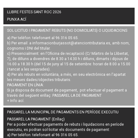
LLIBRE FESTES SANT ROC 2026
PUNXA ACÍ
SOL·LICITUD I PAGAMENT REBUTS (NO DOMICILIATS) O LIQUIDACIONS
a) Per telèfon: telefonant al 96 316 05 65.
b) Per email: a
informacionburjassot@atenciontributaria.es
, amb nom,
cognoms i DNI del titular.
c) Presencialment: en l'Oficina de recaptació (C/ Màrtirs de la Llibertat,
7), de dilluns a divendres de 8.30 a 14.30 h i dilluns, dimarts i dijous de
16.00 a 18.30 h (del 15 de juny al 15 de setembre: horari de 8.00 a 15.00
i tancat a les vesprades).
d) Per als rebuts en voluntària, a més, en seu electrònica en l'apartat
les meues dades/objectes tributaris.
PAGAMENT EN LÍNIA:
Si ja disposa de document de pagament, pot efectuar el pagament a
través del següent enllaç:
PASSAREL·LA DE PAGAMENT
+ Info
ací
.
PASSAREL·LA MUNICIPAL DE PAGAMENTS EN PERÍODE EXECUTIU
PASSAREL·LA PAGAMENT (Enllaç)
Per a poder efectuar pagaments de
rebuts i liquidacions en període
executiu
, es podran
sol·licitar els documents de pagament
:
a) Per telèfon: telefonant al 96 316 05 65.