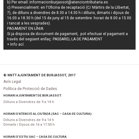
b) Per email:
informacionburjassot@atenciontributaria.es
.
c) Presencialment: en l'Oficina de recaptació (C/ Màrtirs de la Llibertat,
7), de dilluns a divendres de 8.30 a 14.30 h i dilluns, dimarts i dijous de
16.00 a 18.30 h (del 15 de juny al 15 de setembre: horari de 8.00 a 15.00
i tancat a les vesprades).
PAGAMENT EN LÍNIA:
Si ja disposa de document de pagament, pot efectuar el pagament a
través del següent enllaç:
PASSAREL·LA DE PAGAMENT
+ Info
ací
.
© NNTT AJUNTAMENT DE BURJASSOT, 2017
Avís Legal
Política de Protecció de Dades
HORARI AJUNTAMENT DE BURJASSOT:
Dilluns a Divendres de 9 a 14 h
HORARI D’ATENCIÓ AL CIUTADÀ (SAC – CASA DE CULTURA):
Dilluns a Divendres de 9 a 14 h
Dimarts i Dijous de 16 a 17:50 h
HORARI D’ESTIU SAC – CASA DE CULTURA