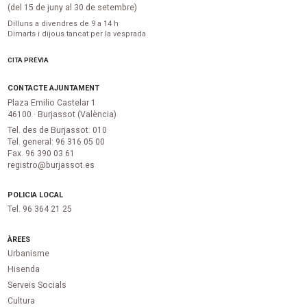
(del 15 de juny al 30 de setembre)
Dilluns a divendres de 9 a 14 h
Dimarts i dijous tancat per la vesprada
CITA PRÈVIA
CONTACTE AJUNTAMENT
Plaza Emilio Castelar 1
46100 · Burjassot (València)
Tel. des de Burjassot: 010
Tel. general: 96 316 05 00
Fax. 96 390 03 61
registro@burjassot.es
POLICIA LOCAL
Tel. 96 364 21 25
ÀREES
Urbanisme
Hisenda
Serveis Socials
Cultura