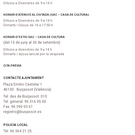
Dilluns a Divendres de 9 a 14 h
HORARI D’ATENCIÓ AL CIUTADÀ (SAC – CASA DE CULTURA):
Dilluns a Divendres de 9 a 14 h
Dimarts i Dijous de 16 a 17:50 h
HORARI D’ESTIU SAC – CASA DE CULTURA
(del 15 de juny al 30 de setembre)
Dilluns a divendres de 9 a 14 h
Dimarts i dijous tancat per la vesprada
CITA PRÈVIA
CONTACTE AJUNTAMENT
Plaza Emilio Castelar 1
46100 · Burjassot (València)
Tel. des de Burjassot: 010
Tel. general: 96 316 05 00
Fax. 96 390 03 61
registro@burjassot.es
POLICIA LOCAL
Tel. 96 364 21 25