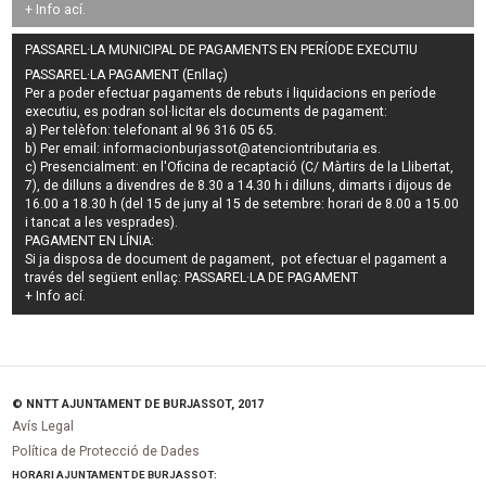
+ Info
ací
.
PASSAREL·LA MUNICIPAL DE PAGAMENTS EN PERÍODE EXECUTIU
PASSAREL·LA PAGAMENT (Enllaç)
Per a poder efectuar pagaments de
rebuts i liquidacions en període
executiu
, es podran
sol·licitar els documents de pagament
:
a) Per telèfon: telefonant al 96 316 05 65.
b) Per email:
informacionburjassot@atenciontributaria.es
.
c) Presencialment: en l'Oficina de recaptació (C/ Màrtirs de la Llibertat,
7), de dilluns a divendres de 8.30 a 14.30 h i dilluns, dimarts i dijous de
16.00 a 18.30 h (del 15 de juny al 15 de setembre: horari de 8.00 a 15.00
i tancat a les vesprades).
PAGAMENT EN LÍNIA:
Si ja disposa de document de pagament, pot efectuar el pagament a
través del següent enllaç:
PASSAREL·LA DE PAGAMENT
+ Info
ací
.
© NNTT AJUNTAMENT DE BURJASSOT, 2017
Avís Legal
Política de Protecció de Dades
HORARI AJUNTAMENT DE BURJASSOT: