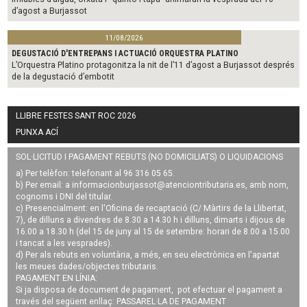
d’agost a Burjassot
11/08/2026
DEGUSTACIÓ D'ENTREPANS I ACTUACIÓ ORQUESTRA PLATINO
L’Orquestra Platino protagonitza la nit de l’11 d’agost a Burjassot després
de la degustació d’embotit
LLIBRE FESTES SANT ROC 2026
PUNXA ACÍ
SOL·LICITUD I PAGAMENT REBUTS (NO DOMICILIATS) O LIQUIDACIONS
a) Per telèfon: telefonant al 96 316 05 65.
b) Per email: a
informacionburjassot@atenciontributaria.es
, amb nom,
cognoms i DNI del titular.
c) Presencialment: en l'Oficina de recaptació (C/ Màrtirs de la Llibertat,
7), de dilluns a divendres de 8.30 a 14.30 h i dilluns, dimarts i dijous de
16.00 a 18.30 h (del 15 de juny al 15 de setembre: horari de 8.00 a 15.00
i tancat a les vesprades).
d) Per als rebuts en voluntària, a més, en seu electrònica en l'apartat
les meues dades/objectes tributaris.
PAGAMENT EN LÍNIA:
Si ja disposa de document de pagament, pot efectuar el pagament a
través del següent enllaç:
PASSAREL·LA DE PAGAMENT