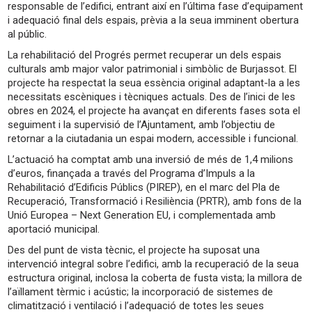
responsable de l’edifici, entrant així en l’última fase d’equipament
i adequació final dels espais, prèvia a la seua imminent obertura
al públic.
La rehabilitació del Progrés permet recuperar un dels espais
culturals amb major valor patrimonial i simbòlic de Burjassot. El
projecte ha respectat la seua essència original adaptant-la a les
necessitats escèniques i tècniques actuals. Des de l’inici de les
obres en 2024, el projecte ha avançat en diferents fases sota el
seguiment i la supervisió de l’Ajuntament, amb l’objectiu de
retornar a la ciutadania un espai modern, accessible i funcional.
L’actuació ha comptat amb una inversió de més de 1,4 milions
d’euros, finançada a través del Programa d’Impuls a la
Rehabilitació d’Edificis Públics (PIREP), en el marc del Pla de
Recuperació, Transformació i Resiliència (PRTR), amb fons de la
Unió Europea – Next Generation EU, i complementada amb
aportació municipal.
Des del punt de vista tècnic, el projecte ha suposat una
intervenció integral sobre l’edifici, amb la recuperació de la seua
estructura original, inclosa la coberta de fusta vista; la millora de
l’aïllament tèrmic i acústic; la incorporació de sistemes de
climatització i ventilació i l’adequació de totes les seues