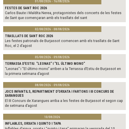
01/08/2026 - 16/08/2026
FESTES DE SANT ROC 2026
Carlos Baute i Maldita Nerea, protagonistes dels concerts de les festes
de Sant que començaran amb els trasllats del sant
02/08/2026 - 08/08/2026
TRASLLATS DE SANT ROC 2026
Les festes patronals de Burjassot comencen amb els trasllats de Sant
Roc, el 2 d’agost
05/08/2026 - 09/08/2026
TERRASSA D'ESTIU. "LEONAS" I "EL ÚLTIMO MONO"
“Leonas” i “El último mono” arriben a la Terrassa d’Estiu de Burjassot en
la primera setmana d’agost
08/08/2026 - 09/08/2026
JOCS INFANTILS, REPARTIMENT D'ORXATA I FARTONS I III CONCURS DE
XARANGUES
El III Concurs de Xarangues arriba a les festes de Burjassot el segon cap
de setmana d’agost
10/08/2026
INFLABLES, ORXATA I QUINTO I TAPA
Inflables d’aigua, orxata i “quinto i tapa” animaran la vesprada del 10