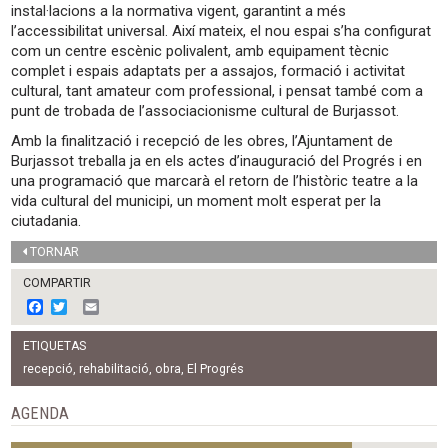
instal·lacions a la normativa vigent, garantint a més
l’accessibilitat universal. Així mateix, el nou espai s’ha configurat
com un centre escènic polivalent, amb equipament tècnic
complet i espais adaptats per a assajos, formació i activitat
cultural, tant amateur com professional, i pensat també com a
punt de trobada de l’associacionisme cultural de Burjassot.
Amb la finalització i recepció de les obres, l’Ajuntament de
Burjassot treballa ja en els actes d’inauguració del Progrés i en
una programació que marcarà el retorn de l’històric teatre a la
vida cultural del municipi, un moment molt esperat per la
ciutadania.
TORNAR
COMPARTIR
F
T
E
a
w
m
c
i
a
ETIQUETAS
e
t
i
b
t
l
recepció
,
rehabilitació
,
obra
,
El Progrés
o
e
o
r
AGENDA
k