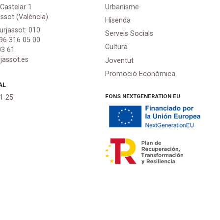
 Castelar 1
Urbanisme
assot (València)
Hisenda
urjassot: 010
Serveis Socials
 96 316 05 00
Cultura
03 61
jassot.es
Joventut
Promoció Econòmica
AL
FONS NEXTGENERATION EU
21 25