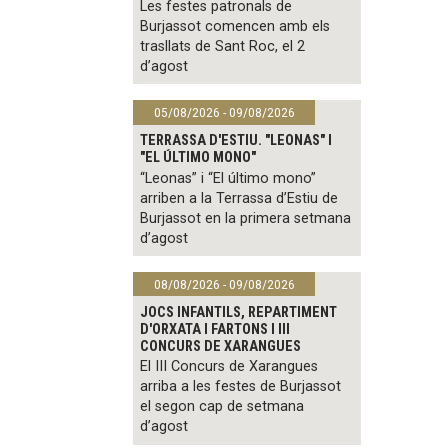
Les festes patronals de
Burjassot comencen amb els
trasllats de Sant Roc, el 2
d’agost
05/08/2026 - 09/08/2026
TERRASSA D'ESTIU. "LEONAS" I
"EL ÚLTIMO MONO"
“Leonas” i “El último mono”
arriben a la Terrassa d’Estiu de
Burjassot en la primera setmana
d’agost
08/08/2026 - 09/08/2026
JOCS INFANTILS, REPARTIMENT
D'ORXATA I FARTONS I III
CONCURS DE XARANGUES
El III Concurs de Xarangues
arriba a les festes de Burjassot
el segon cap de setmana
d’agost