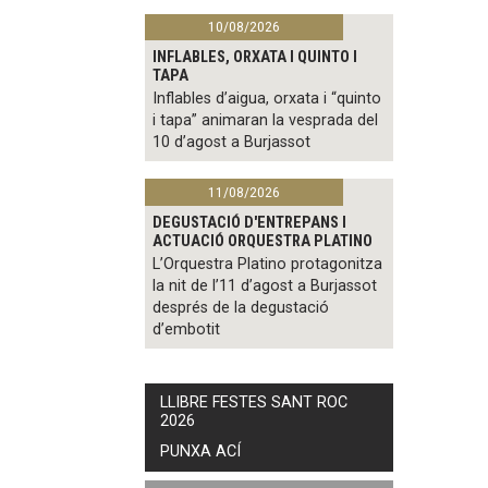
10/08/2026
INFLABLES, ORXATA I QUINTO I
TAPA
Inflables d’aigua, orxata i “quinto
i tapa” animaran la vesprada del
10 d’agost a Burjassot
11/08/2026
DEGUSTACIÓ D'ENTREPANS I
ACTUACIÓ ORQUESTRA PLATINO
L’Orquestra Platino protagonitza
la nit de l’11 d’agost a Burjassot
després de la degustació
d’embotit
LLIBRE FESTES SANT ROC
2026
PUNXA ACÍ