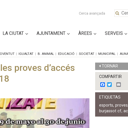
Cerca avançada
LA CIUTAT
AJUNTAMENT
ÀREES
SERVEIS
OVENTUT
IGUALTAT
B. ANIMAL
EDUCACIÓ
SOCIETAT
MUNICIPAL
AUN
les proves d’accés
TORNAR
/18
COMPARTIR
F
T
E
a
w
m
c
i
a
ETIQUETAS
e
t
i
b
t
l
esports
,
proves
o
e
burjassot cf
,
a
o
r
k