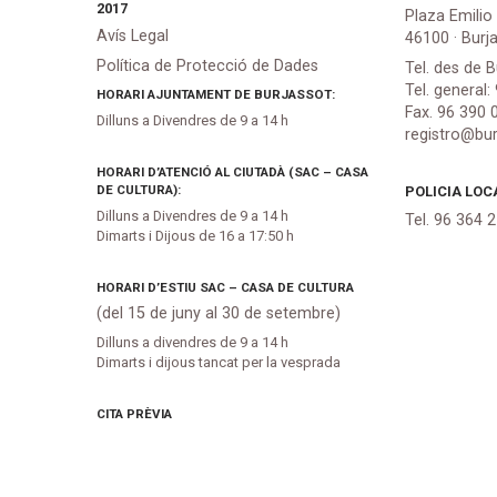
2017
Plaza Emilio
Avís Legal
46100 · Burj
Política de Protecció de Dades
Tel. des de B
Tel. general:
HORARI AJUNTAMENT DE BURJASSOT:
Fax. 96 390 
Dilluns a Divendres de 9 a 14 h
registro@bur
HORARI D’ATENCIÓ AL CIUTADÀ (SAC – CASA
DE CULTURA):
POLICIA LOC
Dilluns a Divendres de 9 a 14 h
Tel. 96 364 
Dimarts i Dijous de 16 a 17:50 h
HORARI D’ESTIU SAC – CASA DE CULTURA
(del 15 de juny al 30 de setembre)
Dilluns a divendres de 9 a 14 h
Dimarts i dijous tancat per la vesprada
CITA PRÈVIA