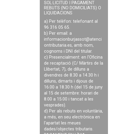
SOL·LICITUD I PAGAMENT
REBUTS (NO DOMICILIATS) O
LIQUIDACIONS
a) Per telèfon: telefonant al
96 316 05 65.
b) Per email: a
informacionburjassot@atenci
ontributaria.es
, amb nom,
cognoms i DNI del titular.
c) Presencialment: en l'Oficina
de recaptació (C/ Màrtirs de la
Llibertat, 7), de dilluns a
divendres de 8.30 a 14.30 h i
dilluns, dimarts i dijous de
16.00 a 18.30 h (del 15 de juny
al 15 de setembre: horari de
8.00 a 15.00 i tancat a les
vesprades).
d) Per als rebuts en voluntària,
a més, en seu electrònica en
l'apartat les meues
dades/objectes tributaris.