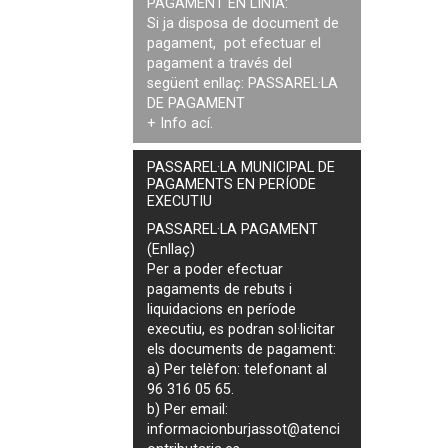
PAGAMENT EN LÍNIA:
Si ja disposa de document de
pagament, pot efectuar el
pagament a través del
següent enllaç:
PASSAREL·LA
DE PAGAMENT
+ Info
ací
.
PASSAREL·LA MUNICIPAL DE
PAGAMENTS EN PERÍODE
EXECUTIU
PASSAREL·LA PAGAMENT
(Enllaç)
Per a poder efectuar
pagaments de
rebuts i
liquidacions en període
executiu
, es podran
sol·licitar
els documents de pagament
:
a) Per telèfon: telefonant al
96 316 05 65.
b) Per email:
informacionburjassot@atenci