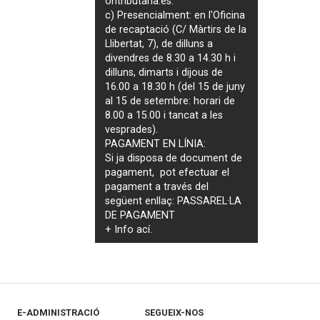
ontributaria.es
.
c) Presencialment: en l'Oficina
de recaptació (C/ Màrtirs de la
Llibertat, 7), de dilluns a
divendres de 8.30 a 14.30 h i
dilluns, dimarts i dijous de
16.00 a 18.30 h (del 15 de juny
al 15 de setembre: horari de
8.00 a 15.00 i tancat a les
vesprades).
PAGAMENT EN LÍNIA:
Si ja disposa de document de
pagament, pot efectuar el
pagament a través del
següent enllaç:
PASSAREL·LA
DE PAGAMENT
+ Info
ací
.
E-ADMINISTRACIÓ
SEGUEIX-NOS