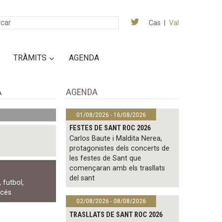
Cas
|
Val
TRÀMITS
AGENDA
AGENDA
A
01/08/2026 - 16/08/2026
FESTES DE SANT ROC 2026
Carlos Baute i Maldita Nerea,
protagonistes dels concerts de
les festes de Sant que
començaran amb els trasllats
del sant
,
futbol
,
ccés
02/08/2026 - 08/08/2026
TRASLLATS DE SANT ROC 2026