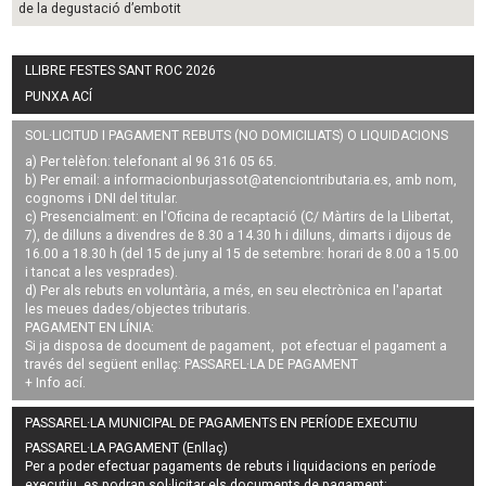
de la degustació d’embotit
LLIBRE FESTES SANT ROC 2026
PUNXA ACÍ
SOL·LICITUD I PAGAMENT REBUTS (NO DOMICILIATS) O LIQUIDACIONS
a) Per telèfon: telefonant al 96 316 05 65.
b) Per email: a
informacionburjassot@atenciontributaria.es
, amb nom,
cognoms i DNI del titular.
c) Presencialment: en l'Oficina de recaptació (C/ Màrtirs de la Llibertat,
7), de dilluns a divendres de 8.30 a 14.30 h i dilluns, dimarts i dijous de
16.00 a 18.30 h (del 15 de juny al 15 de setembre: horari de 8.00 a 15.00
i tancat a les vesprades).
d) Per als rebuts en voluntària, a més, en seu electrònica en l'apartat
les meues dades/objectes tributaris.
PAGAMENT EN LÍNIA:
Si ja disposa de document de pagament, pot efectuar el pagament a
través del següent enllaç:
PASSAREL·LA DE PAGAMENT
+ Info
ací
.
PASSAREL·LA MUNICIPAL DE PAGAMENTS EN PERÍODE EXECUTIU
PASSAREL·LA PAGAMENT (Enllaç)
Per a poder efectuar pagaments de
rebuts i liquidacions en període
executiu
, es podran
sol·licitar els documents de pagament
: