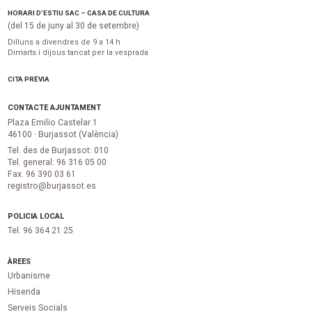
HORARI D’ESTIU SAC – CASA DE CULTURA
(del 15 de juny al 30 de setembre)
Dilluns a divendres de 9 a 14 h
Dimarts i dijous tancat per la vesprada
CITA PRÈVIA
CONTACTE AJUNTAMENT
Plaza Emilio Castelar 1
46100 · Burjassot (València)
Tel. des de Burjassot: 010
Tel. general: 96 316 05 00
Fax. 96 390 03 61
registro@burjassot.es
POLICIA LOCAL
Tel. 96 364 21 25
ÀREES
Urbanisme
Hisenda
Serveis Socials