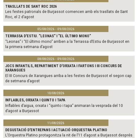
TRASLLATS DE SANT ROC 2026
Les festes patronals de Burjassot comencen amb els trasllats de Sant
Roc, el 2 d’agost
05/08/2026 - 09/08/2026
TERRASSA D'ESTIU. "LEONAS" I "EL ÚLTIMO MONO"
“Leonas” i “El último mono” arriben a la Terrassa d’Estiu de Burjassot en
la primera setmana d’agost
08/08/2026 - 09/08/2026
JOCS INFANTILS, REPARTIMENT D'ORXATA I FARTONS I III CONCURS DE
XARANGUES
El III Concurs de Xarangues arriba a les festes de Burjassot el segon cap
de setmana d’agost
10/08/2026
INFLABLES, ORXATA I QUINTO I TAPA
Inflables d’aigua, orxata i “quinto i tapa” animaran la vesprada del 10
d’agost a Burjassot
11/08/2026
DEGUSTACIÓ D'ENTREPANS I ACTUACIÓ ORQUESTRA PLATINO
L’Orquestra Platino protagonitza la nit de l’11 d’agost a Burjassot després