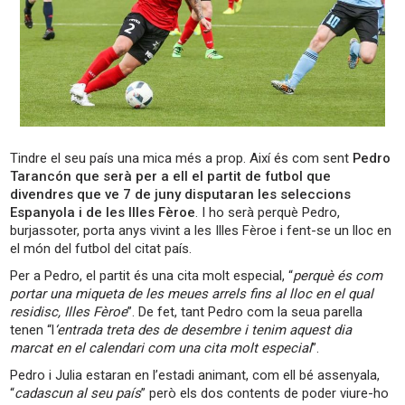
Tindre el seu país una mica més a prop. Així és com sent
Pedro
Tarancón que serà per a ell el partit de futbol que
divendres que ve 7 de juny disputaran les seleccions
Espanyola i de les Illes Fèroe
. I ho serà perquè Pedro,
burjassoter, porta anys vivint a les Illes Fèroe i fent-se un lloc en
el món del futbol del citat país.
Per a Pedro, el partit és una cita molt especial, “
perquè és com
portar una miqueta de les meues arrels fins al lloc en el qual
residisc, Illes Fèroe
”. De fet, tant Pedro com la seua parella
tenen “l
‘entrada treta des de desembre i tenim aquest dia
marcat en el calendari com una cita molt especial
”.
Pedro i Julia estaran en l’estadi animant, com ell bé assenyala,
“
cadascun al seu país
” però els dos contents de poder viure-ho