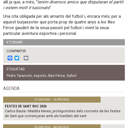
allí ja que, a més, “
tenim diversos amics que disputaran el partit
i estem molt il·lusionats
”.
Una cita obligada per als amants del futbol i, encara més, per a
aquest burjassoter que porta prop de quatre anys a les Illes
Fèroe gaudint de la seua passió pel futbol i vivint la seua
particular aventura esportiva i personal.
TORNAR
COMPARTIR
F
T
E
a
w
m
c
i
a
ETIQUETAS
e
t
i
b
t
l
Pedro Tarancón
,
esports
,
illes Fèroe
,
futbol
o
e
o
r
AGENDA
k
01/08/2026 - 16/08/2026
FESTES DE SANT ROC 2026
Carlos Baute i Maldita Nerea, protagonistes dels concerts de les festes
de Sant que començaran amb els trasllats del sant
02/08/2026 - 08/08/2026