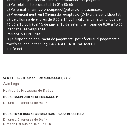
a) Per telèfon: telefonant al 96 316 05 65.
b) Per email:
informacionburjassot@atenciontributaria.es
.
c) Presencialment: en l'Oficina de recaptació (C/ Màrtirs de la Llibertat,
7), de dilluns a divendres de 8.30 a 14.30 h i dilluns, dimarts i dijous de
16.00 a 18.30 h (del 15 de juny al 15 de setembre: horari de 8.00 a 15.00
i tancat a les vesprades).
PAGAMENT EN LÍNIA:
Si ja disposa de document de pagament, pot efectuar el pagament a
través del següent enllaç:
PASSAREL·LA DE PAGAMENT
+ Info
ací
.
© NNTT AJUNTAMENT DE BURJASSOT, 2017
Avís Legal
Política de Protecció de Dades
HORARI AJUNTAMENT DE BURJASSOT:
Dilluns a Divendres de 9 a 14 h
HORARI D’ATENCIÓ AL CIUTADÀ (SAC – CASA DE CULTURA):
Dilluns a Divendres de 9 a 14 h
Dimarts i Dijous de 16 a 17:50 h