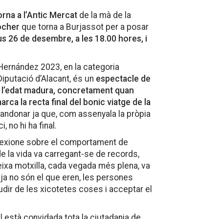
orna a l’Antic Mercat
de la mà de la
ocher
que torna a Burjassot per a posar
us 26 de desembre, a les 18.00 hores, i
 Hernández 2023, en la categoria
Diputació d’Alacant, és un
espectacle de
a l’edat madura, concretament quan
arca la recta final del bonic viatge de la
abandonar ja que, com assenyala la pròpia
, no hi ha final.
flexione sobre el comportament de
de la vida va carregant-se de records,
ixa motxilla, cada vegada més plena, va
, ja no són el que eren, les persones
dir de les xicotetes coses i acceptar el
al està convidada tota la ciutadania de