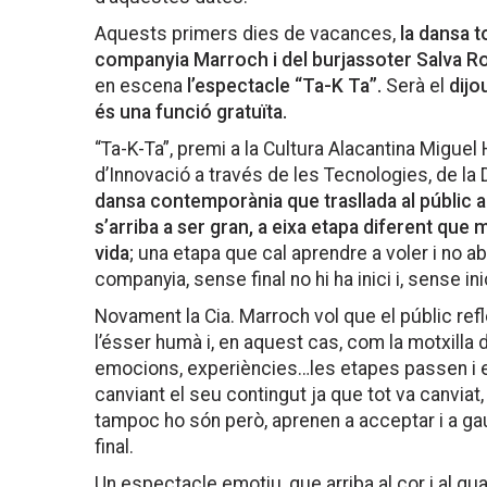
Aquests primers dies de vacances,
la dansa t
companyia Marroch i del burjassoter Salva R
en escena
l’espectacle “Ta-K Ta”.
Serà el
dijo
és una funció gratuïta.
“Ta-K-Ta”, premi a la Cultura Alacantina Miguel
d’Innovació a través de les Tecnologies, de la 
dansa contemporània que trasllada al públic 
s’arriba a ser gran, a eixa etapa diferent que m
vida
; una etapa que cal aprendre a voler i no 
companyia, sense final no hi ha inici i, sense inici
Novament la Cia. Marroch vol que el públic re
l’ésser humà i, en aquest cas, com la motxilla 
emocions, experiències…les etapes passen i e
canviant el seu contingut ja que tot va canviat
tampoc ho són però, aprenen a acceptar i a gau
final.
Un espectacle emotiu, que arriba al cor i al qu