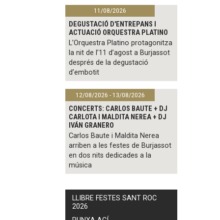
11/08/2026
DEGUSTACIÓ D'ENTREPANS I
ACTUACIÓ ORQUESTRA PLATINO
L’Orquestra Platino protagonitza
la nit de l’11 d’agost a Burjassot
després de la degustació
d’embotit
12/08/2026 - 13/08/2026
CONCERTS: CARLOS BAUTE + DJ
CARLOTA I MALDITA NEREA + DJ
IVÁN GRANERO
Carlos Baute i Maldita Nerea
arriben a les festes de Burjassot
en dos nits dedicades a la
música
LLIBRE FESTES SANT ROC
2026