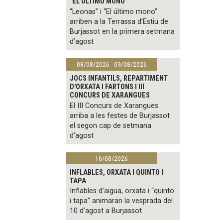
"EL ÚLTIMO MONO"
“Leonas” i “El último mono”
arriben a la Terrassa d’Estiu de
Burjassot en la primera setmana
d’agost
08/08/2026 - 09/08/2026
JOCS INFANTILS, REPARTIMENT
D'ORXATA I FARTONS I III
CONCURS DE XARANGUES
El III Concurs de Xarangues
arriba a les festes de Burjassot
el segon cap de setmana
d’agost
10/08/2026
INFLABLES, ORXATA I QUINTO I
TAPA
Inflables d’aigua, orxata i “quinto
i tapa” animaran la vesprada del
10 d’agost a Burjassot