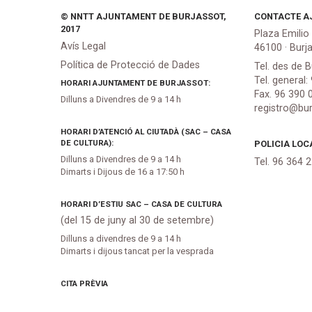
© NNTT AJUNTAMENT DE BURJASSOT,
CONTACTE A
2017
Plaza Emilio
Avís Legal
46100 · Burj
Política de Protecció de Dades
Tel. des de B
Tel. general:
HORARI AJUNTAMENT DE BURJASSOT:
Fax. 96 390 
Dilluns a Divendres de 9 a 14 h
registro@bur
HORARI D’ATENCIÓ AL CIUTADÀ (SAC – CASA
DE CULTURA):
POLICIA LOC
Dilluns a Divendres de 9 a 14 h
Tel. 96 364 
Dimarts i Dijous de 16 a 17:50 h
HORARI D’ESTIU SAC – CASA DE CULTURA
(del 15 de juny al 30 de setembre)
Dilluns a divendres de 9 a 14 h
Dimarts i dijous tancat per la vesprada
CITA PRÈVIA