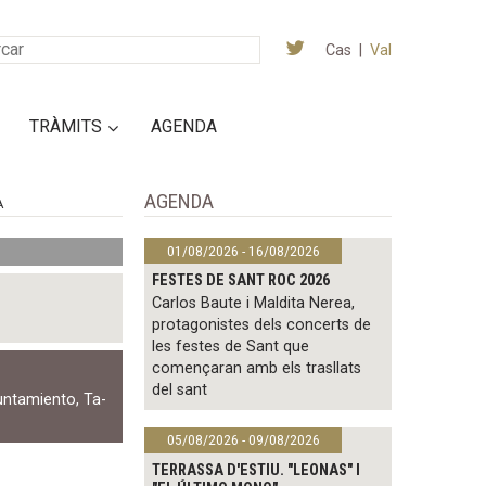
Cas
|
Val
TRÀMITS
AGENDA
AGENDA
A
01/08/2026 - 16/08/2026
FESTES DE SANT ROC 2026
Carlos Baute i Maldita Nerea,
protagonistes dels concerts de
les festes de Sant que
començaran amb els trasllats
del sant
untamiento
,
Ta-
05/08/2026 - 09/08/2026
TERRASSA D'ESTIU. "LEONAS" I