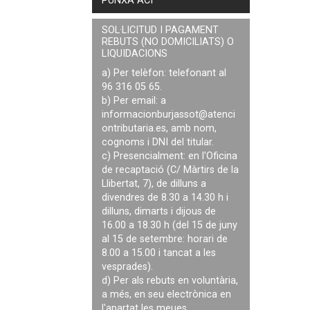
PUNXA ACÍ
SOL·LICITUD I PAGAMENT
REBUTS (NO DOMICILIATS) O
LIQUIDACIONS
a) Per telèfon: telefonant al
96 316 05 65.
b) Per email: a
informacionburjassot@atenci
ontributaria.es
, amb nom,
cognoms i DNI del titular.
c) Presencialment: en l'Oficina
de recaptació (C/ Màrtirs de la
Llibertat, 7), de dilluns a
divendres de 8.30 a 14.30 h i
dilluns, dimarts i dijous de
16.00 a 18.30 h (del 15 de juny
al 15 de setembre: horari de
8.00 a 15.00 i tancat a les
vesprades).
d) Per als rebuts en voluntària,
a més, en seu electrònica en
l'apartat les meues