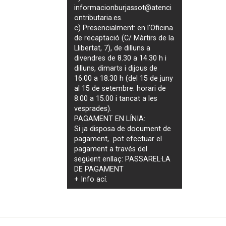
informacionburjassot@atenci
ontributaria.es
.
c) Presencialment: en l'Oficina
de recaptació (C/ Màrtirs de la
Llibertat, 7), de dilluns a
divendres de 8.30 a 14.30 h i
dilluns, dimarts i dijous de
16.00 a 18.30 h (del 15 de juny
al 15 de setembre: horari de
8.00 a 15.00 i tancat a les
vesprades).
PAGAMENT EN LÍNIA:
Si ja disposa de document de
pagament, pot efectuar el
pagament a través del
següent enllaç:
PASSAREL·LA
DE PAGAMENT
+ Info
ací
.