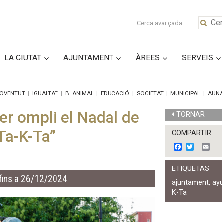
Cerca avançada
LA CIUTAT
AJUNTAMENT
ÀREES
SERVEIS
OVENTUT
IGUALTAT
B. ANIMAL
EDUCACIÓ
SOCIETAT
MUNICIPAL
AUN
er ompli el Nadal de
TORNAR
Ta-K-Ta”
COMPARTIR
F
T
E
a
w
m
c
i
a
ETIQUETAS
e
t
i
fins a 26/12/2024
b
t
l
ajuntament
,
ay
o
e
K-Ta
o
r
k