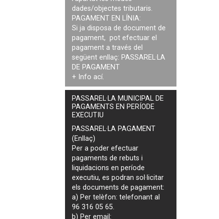
dades/objectes tributaris.
PAGAMENT EN LÍNIA:
Si ja disposa de document de
pagament, pot efectuar el
pagament a través del
següent enllaç:
PASSAREL·LA
DE PAGAMENT
+ Info
ací
.
PASSAREL·LA MUNICIPAL DE
PAGAMENTS EN PERÍODE
EXECUTIU
PASSAREL·LA PAGAMENT
(Enllaç)
Per a poder efectuar
pagaments de
rebuts i
liquidacions en període
executiu
, es podran
sol·licitar
els documents de pagament
:
a) Per telèfon: telefonant al
96 316 05 65.
b) Per email: