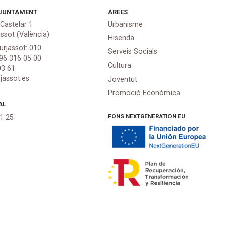
JUNTAMENT
ÀREES
 Castelar 1
Urbanisme
assot (València)
Hisenda
urjassot: 010
Serveis Socials
 96 316 05 00
Cultura
03 61
jassot.es
Joventut
Promoció Econòmica
AL
FONS NEXTGENERATION EU
21 25