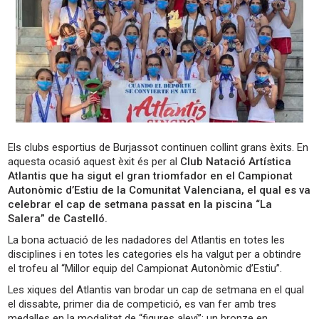
Els clubs esportius de Burjassot continuen collint grans èxits. En
aquesta ocasió aquest èxit és per al
Club Natació Artística
Atlantis que ha sigut el gran triomfador en el Campionat
Autonòmic d’Estiu de la Comunitat Valenciana, el qual es va
celebrar el cap de setmana passat en la piscina “La
Salera” de Castelló.
La bona actuació de les nadadores del Atlantis en totes les
disciplines i en totes les categories els ha valgut per a obtindre
el trofeu al “Millor equip del Campionat Autonòmic d’Estiu”.
Les xiques del Atlantis van brodar un cap de setmana en el qual
el dissabte, primer dia de competició, es van fer amb tres
medalles en la modalitat de “figures aleví”; un bronze en