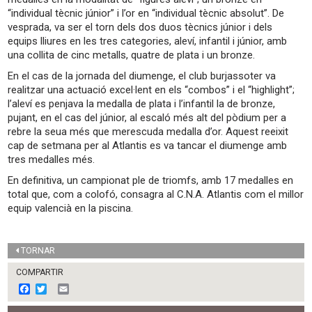
“individual tècnic júnior” i l’or en “individual tècnic absolut”. De
vesprada, va ser el torn dels dos duos tècnics júnior i dels
equips lliures en les tres categories, aleví, infantil i júnior, amb
una collita de cinc metalls, quatre de plata i un bronze.
En el cas de la jornada del diumenge, el club burjassoter va
realitzar una actuació excel·lent en els “combos” i el “highlight”;
l’aleví es penjava la medalla de plata i l’infantil la de bronze,
pujant, en el cas del júnior, al escaló més alt del pòdium per a
rebre la seua més que merescuda medalla d’or. Aquest reeixit
cap de setmana per al Atlantis es va tancar el diumenge amb
tres medalles més.
En definitiva, un campionat ple de triomfs, amb 17 medalles en
total que, com a colofó, consagra al C.N.A. Atlantis com el millor
equip valencià en la piscina.
TORNAR
COMPARTIR
F
T
E
a
w
m
c
i
a