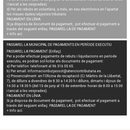
i tancat a les vesprades).
d) Per als rebuts en voluntària, a més, en seu electrònica en l'apartat
les meues dades/objectes tributaris.
PAGAMENT EN LÍNIA:
Si ja disposa de document de pagament, pot efectuar el pagament a
través del següent enllaç:
PASSAREL·LA DE PAGAMENT
+ Info
ací
.
PASSAREL·LA MUNICIPAL DE PAGAMENTS EN PERÍODE EXECUTIU
PASSAREL·LA PAGAMENT (Enllaç)
Per a poder efectuar pagaments de
rebuts i liquidacions en període
executiu
, es podran
sol·licitar els documents de pagament
:
a) Per telèfon: telefonant al 96 316 05 65.
b) Per email:
informacionburjassot@atenciontributaria.es
.
c) Presencialment: en l'Oficina de recaptació (C/ Màrtirs de la Llibertat,
7), de dilluns a divendres de 8.30 a 14.30 h i dilluns, dimarts i dijous de
16.00 a 18.30 h (del 15 de juny al 15 de setembre: horari de 8.00 a 15.00
i tancat a les vesprades).
PAGAMENT EN LÍNIA:
Si ja disposa de document de pagament, pot efectuar el pagament a
través del següent enllaç:
PASSAREL·LA DE PAGAMENT
+ Info
ací
.