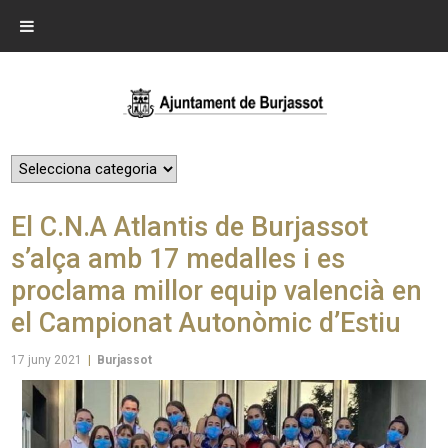
El C.N.A Atlantis de Burjassot
s’alça amb 17 medalles i es
proclama millor equip valencià en
el Campionat Autonòmic d’Estiu
17 juny 2021
|
Burjassot