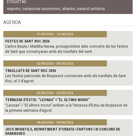
ETIQUETAS
e
t
i
b
t
l
esports
,
campionat autonòmic
,
atlantis
,
natació artística
o
e
o
r
AGENDA
k
01/08/2026 - 16/08/2026
FESTES DE SANT ROC 2026
Carlos Baute i Maldita Nerea, protagonistes dels concerts de les festes
de Sant que començaran amb els trasllats del sant
02/08/2026 - 08/08/2026
TRASLLATS DE SANT ROC 2026
Les festes patronals de Burjassot comencen amb els trasllats de Sant
Roc, el 2 d’agost
05/08/2026 - 09/08/2026
TERRASSA D'ESTIU. "LEONAS" I "EL ÚLTIMO MONO"
“Leonas” i “El último mono” arriben a la Terrassa d’Estiu de Burjassot en
la primera setmana d’agost
08/08/2026 - 09/08/2026
JOCS INFANTILS, REPARTIMENT D'ORXATA I FARTONS I III CONCURS DE
XARANGUES