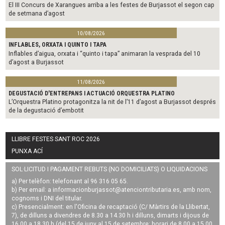
El III Concurs de Xarangues arriba a les festes de Burjassot el segon cap
de setmana d’agost
10/08/2026
INFLABLES, ORXATA I QUINTO I TAPA
Inflables d’aigua, orxata i “quinto i tapa” animaran la vesprada del 10
d’agost a Burjassot
11/08/2026
DEGUSTACIÓ D'ENTREPANS I ACTUACIÓ ORQUESTRA PLATINO
L’Orquestra Platino protagonitza la nit de l’11 d’agost a Burjassot després
de la degustació d’embotit
LLIBRE FESTES SANT ROC 2026
PUNXA ACÍ
SOL·LICITUD I PAGAMENT REBUTS (NO DOMICILIATS) O LIQUIDACIONS
a) Per telèfon: telefonant al 96 316 05 65.
b) Per email: a
informacionburjassot@atenciontributaria.es
, amb nom,
cognoms i DNI del titular.
c) Presencialment: en l'Oficina de recaptació (C/ Màrtirs de la Llibertat,
7), de dilluns a divendres de 8.30 a 14.30 h i dilluns, dimarts i dijous de
16.00 a 18.30 h (del 15 de juny al 15 de setembre: horari de 8.00 a 15.00