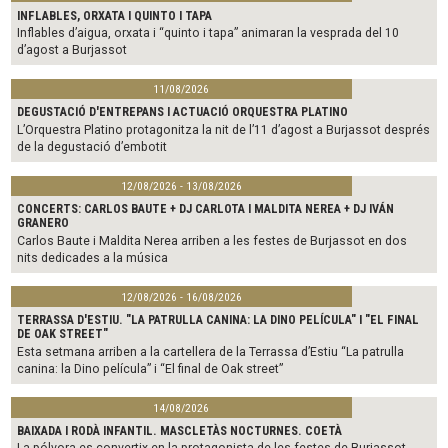
INFLABLES, ORXATA I QUINTO I TAPA
Inflables d’aigua, orxata i “quinto i tapa” animaran la vesprada del 10
d’agost a Burjassot
11/08/2026
DEGUSTACIÓ D'ENTREPANS I ACTUACIÓ ORQUESTRA PLATINO
L’Orquestra Platino protagonitza la nit de l’11 d’agost a Burjassot després
de la degustació d’embotit
12/08/2026 - 13/08/2026
CONCERTS: CARLOS BAUTE + DJ CARLOTA I MALDITA NEREA + DJ IVÁN
GRANERO
Carlos Baute i Maldita Nerea arriben a les festes de Burjassot en dos
nits dedicades a la música
12/08/2026 - 16/08/2026
TERRASSA D'ESTIU. "LA PATRULLA CANINA: LA DINO PELÍCULA" I "EL FINAL
DE OAK STREET"
Esta setmana arriben a la cartellera de la Terrassa d’Estiu “La patrulla
canina: la Dino película” i “El final de Oak street”
14/08/2026
BAIXADA I RODÀ INFANTIL. MASCLETÀS NOCTURNES. COETÀ