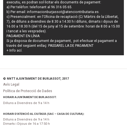
executiu
, es podran
sol·licitar els documents de pagament
:
a) Per telèfon: telefonant al 96 316 05 65.
b) Per email:
informacionburjassot@atenciontributaria.es
.
c) Presencialment: en l'Oficina de recaptació (C/ Màrtirs de la Llibertat,
7), de dilluns a divendres de 8.30 a 14.30 h i dilluns, dimarts i dijous de
16.00 a 18.30 h (del 15 de juny al 15 de setembre: horari de 8.00 a 15.00
i tancat a les vesprades).
PAGAMENT EN LÍNIA:
Si ja disposa de document de pagament, pot efectuar el pagament a
través del següent enllaç:
PASSAREL·LA DE PAGAMENT
+ Info
ací
.
© NNTT AJUNTAMENT DE BURJASSOT, 2017
Avís Legal
Política de Protecció de Dades
HORARI AJUNTAMENT DE BURJASSOT:
Dilluns a Divendres de 9 a 14 h
HORARI D’ATENCIÓ AL CIUTADÀ (SAC – CASA DE CULTURA):
Dilluns a Divendres de 9 a 14 h
Dimarts i Dijous de 16 a 17:50 h