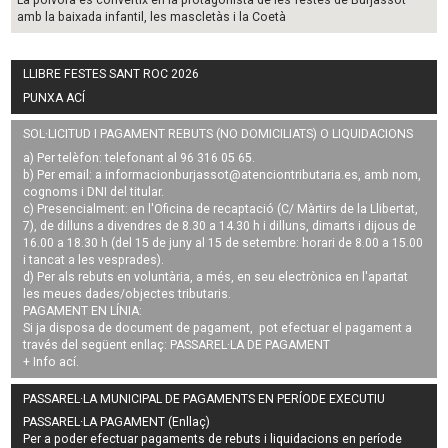
La pólvora es convertix en la protagonista de les festes de Burjassot
amb la baixada infantil, les mascletàs i la Coetà
LLIBRE FESTES SANT ROC 2026
PUNXA ACÍ
SOL·LICITUD I PAGAMENT REBUTS (NO DOMICILIATS) O LIQUIDACIONS
a) Per telèfon: telefonant al 96 316 05 65.
b) Per email: a
informacionburjassot@atenciontributaria.es
, amb nom,
cognoms i DNI del titular.
c) Presencialment: en l'Oficina de recaptació (C/ Màrtirs de la Llibertat,
7), de dilluns a divendres de 8.30 a 14.30 h i dilluns, dimarts i dijous de
16.00 a 18.30 h (del 15 de juny al 15 de setembre: horari de 8.00 a 15.00
i tancat a les vesprades).
d) Per als rebuts en voluntària, a més, en seu electrònica en l'apartat
les meues dades/objectes tributaris.
PAGAMENT EN LÍNIA:
Si ja disposa de document de pagament, pot efectuar el pagament a
través del següent enllaç:
PASSAREL·LA DE PAGAMENT
+ Info
ací
.
PASSAREL·LA MUNICIPAL DE PAGAMENTS EN PERÍODE EXECUTIU
PASSAREL·LA PAGAMENT (Enllaç)
Per a poder efectuar pagaments de
rebuts i liquidacions en període