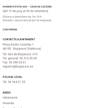
HORARI D’ESTIU SAC – CASA DE CULTURA
(del 15 de juny al 30 de setembre)
Dilluns a divendres de 9 a 14 h
Dimarts i dijous tancat per la vesprada
CITA PRÈVIA
CONTACTE AJUNTAMENT
Plaza Emilio Castelar 1
46100 · Burjassot (València)
Tel. des de Burjassot: 010
Tel. general: 96 316 05 00
Fax. 96 390 03 61
registro@burjassot.es
POLICIA LOCAL
Tel. 96 364 21 25
ÀREES
Urbanisme
Hisenda