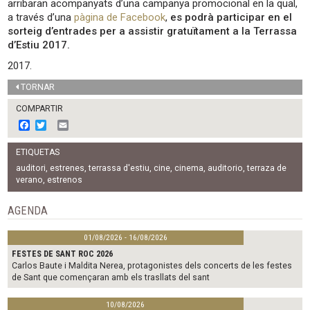
arribaran acompanyats d’una campanya promocional en la qual,
a través d’una
pàgina de Facebook
,
es podrà participar en el
sorteig d’entrades per a assistir gratuïtament a la Terrassa
d’Estiu 2017.
2017.
TORNAR
COMPARTIR
F
T
E
a
w
m
c
i
a
ETIQUETAS
e
t
i
b
t
l
auditori
,
estrenes
,
terrassa d'estiu
,
cine
,
cinema
,
auditorio
,
terraza de
o
e
verano
,
estrenos
o
r
k
AGENDA
01/08/2026 - 16/08/2026
FESTES DE SANT ROC 2026
Carlos Baute i Maldita Nerea, protagonistes dels concerts de les festes
de Sant que començaran amb els trasllats del sant
10/08/2026