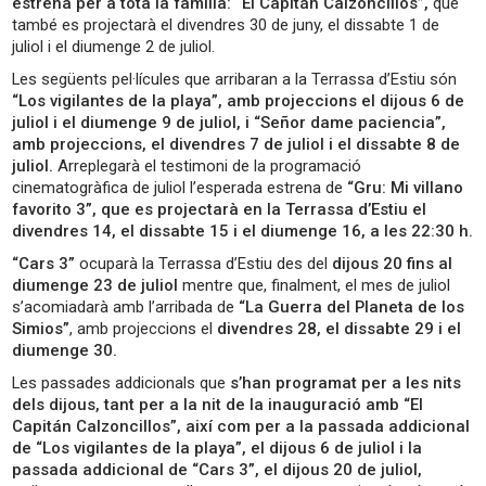
estrena per a tota la família: “El Capitán Calzoncillos”,
que
també es projectarà el divendres 30 de juny, el dissabte 1 de
juliol i el diumenge 2 de juliol.
Les següents pel·lícules que arribaran a la Terrassa d’Estiu són
“Los vigilantes de la playa”, amb projeccions el dijous 6 de
juliol i el diumenge 9 de juliol, i “Señor dame paciencia”,
amb projeccions, el divendres 7 de juliol i el dissabte 8 de
juliol.
Arreplegarà el testimoni de la programació
cinematogràfica de juliol l’esperada estrena de
“Gru: Mi villano
favorito 3”, que es projectarà en la Terrassa d’Estiu el
divendres 14, el dissabte 15 i el diumenge 16, a les 22:30 h.
“Cars 3”
ocuparà la Terrassa d’Estiu des del
dijous 20 fins al
diumenge 23 de juliol
mentre que, finalment, el mes de juliol
s’acomiadarà amb l’arribada de
“La Guerra del Planeta de los
Simios”
, amb projeccions el
divendres 28, el dissabte 29 i el
diumenge 30.
Les passades addicionals que
s’han programat per a les nits
dels dijous, tant per a la nit de la inauguració amb “El
Capitán Calzoncillos”, així com per a la passada addicional
de “Los vigilantes de la playa”, el dijous 6 de juliol i la
passada addicional de “Cars 3”, el dijous 20 de juliol,