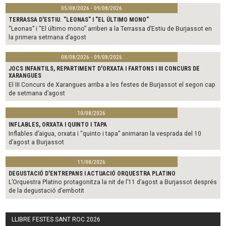
05/08/2026 - 09/08/2026
TERRASSA D'ESTIU. "LEONAS" I "EL ÚLTIMO MONO"
“Leonas” i “El último mono” arriben a la Terrassa d’Estiu de Burjassot en
la primera setmana d’agost
08/08/2026 - 09/08/2026
JOCS INFANTILS, REPARTIMENT D'ORXATA I FARTONS I III CONCURS DE
XARANGUES
El III Concurs de Xarangues arriba a les festes de Burjassot el segon cap
de setmana d’agost
10/08/2026
INFLABLES, ORXATA I QUINTO I TAPA
Inflables d’aigua, orxata i “quinto i tapa” animaran la vesprada del 10
d’agost a Burjassot
11/08/2026
DEGUSTACIÓ D'ENTREPANS I ACTUACIÓ ORQUESTRA PLATINO
L’Orquestra Platino protagonitza la nit de l’11 d’agost a Burjassot després
de la degustació d’embotit
LLIBRE FESTES SANT ROC 2026