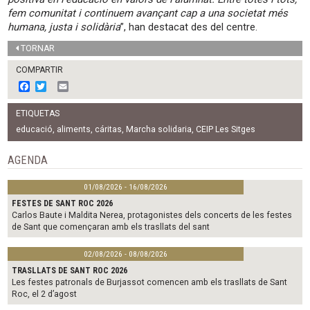
fem comunitat i continuem avançant cap a una societat més
humana, justa i solidària
”, han destacat des del centre.
TORNAR
COMPARTIR
F
T
E
a
w
m
c
i
a
ETIQUETAS
e
t
i
b
t
l
educació
,
aliments
,
cáritas
,
Marcha solidaria
,
CEIP Les Sitges
o
e
o
r
AGENDA
k
01/08/2026 - 16/08/2026
FESTES DE SANT ROC 2026
Carlos Baute i Maldita Nerea, protagonistes dels concerts de les festes
de Sant que començaran amb els trasllats del sant
02/08/2026 - 08/08/2026
TRASLLATS DE SANT ROC 2026
Les festes patronals de Burjassot comencen amb els trasllats de Sant
Roc, el 2 d’agost