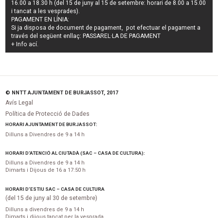
16.00 a 18.30 h (del 15 de juny al 15 de setembre: horari de 8.00 a 15.00
i tancat a les vesprades).
PAGAMENT EN LÍNIA:
Si ja disposa de document de pagament, pot efectuar el pagament a
través del següent enllaç:
PASSAREL·LA DE PAGAMENT
+ Info
ací
.
© NNTT AJUNTAMENT DE BURJASSOT, 2017
Avís Legal
Política de Protecció de Dades
HORARI AJUNTAMENT DE BURJASSOT:
Dilluns a Divendres de 9 a 14 h
HORARI D’ATENCIÓ AL CIUTADÀ (SAC – CASA DE CULTURA):
Dilluns a Divendres de 9 a 14 h
Dimarts i Dijous de 16 a 17:50 h
HORARI D’ESTIU SAC – CASA DE CULTURA
(del 15 de juny al 30 de setembre)
Dilluns a divendres de 9 a 14 h
Dimarts i dijous tancat per la vesprada