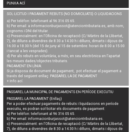
PUNXA ACÍ
SOL·LICITUD I PAGAMENT REBUTS (NO DOMICILIATS) O LIQUIDACIONS
a) Per telèfon: telefonant al 96 316 05 65.
b) Per email: a
informacionburjassot@atenciontributaria.es
, amb nom,
cognoms i DNI del titular.
c) Presencialment: en l'Oficina de recaptació (C/ Màrtirs de la Llibertat,
7), de dilluns a divendres de 8.30 a 14.30 h i dilluns, dimarts i dijous de
16.00 a 18.30 h (del 15 de juny al 15 de setembre: horari de 8.00 a 15.00
i tancat a les vesprades).
d) Per als rebuts en voluntària, a més, en seu electrònica en l'apartat
les meues dades/objectes tributaris.
PAGAMENT EN LÍNIA:
Si ja disposa de document de pagament, pot efectuar el pagament a
través del següent enllaç:
PASSAREL·LA DE PAGAMENT
+ Info
ací
.
PASSAREL·LA MUNICIPAL DE PAGAMENTS EN PERÍODE EXECUTIU
PASSAREL·LA PAGAMENT (Enllaç)
Per a poder efectuar pagaments de
rebuts i liquidacions en període
executiu
, es podran
sol·licitar els documents de pagament
:
a) Per telèfon: telefonant al 96 316 05 65.
b) Per email:
informacionburjassot@atenciontributaria.es
.
c) Presencialment: en l'Oficina de recaptació (C/ Màrtirs de la Llibertat,
7), de dilluns a divendres de 8.30 a 14.30 h i dilluns, dimarts i dijous de