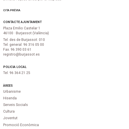
CITA PRÈVIA
CONTACTE AJUNTAMENT
Plaza Emilio Castelar 1
46100 · Burjassot (València)
Tel. des de Burjassot: 010
Tel. general: 96 316 05 00
Fax. 96 390 03 61
registro@burjassot.es
POLICIA LOCAL
Tel. 96 364 21 25
ÀREES
Urbanisme
Hisenda
Serveis Socials
Cultura
Joventut
Promoció Econòmica