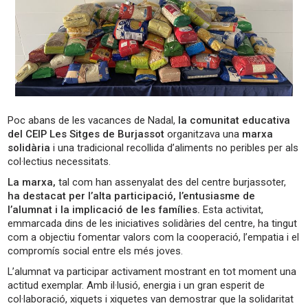
Poc abans de les vacances de Nadal,
la comunitat educativa
del CEIP Les Sitges de Burjassot
organitzava una
marxa
solidària
i una tradicional recollida d’aliments no peribles per als
col·lectius necessitats.
La marxa,
tal com han assenyalat des del centre burjassoter,
ha destacat per l’alta participació, l’entusiasme de
l’alumnat i la implicació de les famílies.
Esta activitat,
emmarcada dins de les iniciatives solidàries del centre, ha tingut
com a objectiu fomentar valors com la cooperació, l’empatia i el
compromís social entre els més joves.
L’alumnat va participar activament mostrant en tot moment una
actitud exemplar. Amb il·lusió, energia i un gran esperit de
col·laboració, xiquets i xiquetes van demostrar que la solidaritat