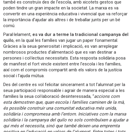
també es construïx des de l’escola, amb xicotets gestos que
poden tindre un gran impacte en la societat. La marxa es va
convertir en una experiència educativa i vivencial que va reforçar
la importància d’ajudar als altres i de treballar junts per un bé
comú.
Paral·lelament,
es va dur a terme la tradicional campanya del
quilo
, en la qual les famílies van jugar un paper fonamental.
Gràcies a la seua generositat i implicació, es van arreplegar
nombrosos productes d’alimentació que es van destinar a
persones i col·lectius necessitats. Esta resposta solidària posa
de manifest el fort vincle existent entre l’escola i les famílies,
així com el compromís compartit amb els valors de la justícia
social i l’ajuda mútua.
Des del centre es vol felicitar sincerament a tot l’alumnat per la
seua participació responsable i agrair de manera especial a les
famílies la seua col·laboració desinteressada, “
accions com
esta demostren que, quan escola i famílies caminen de la mà,
és possible construir una comunitat educativa més unida,
solidària i compromesa amb l’entorn. Iniciatives com la marxa
solidària i la campanya del quilo no sols contribuïxen a ajudar a
qui més el necessita, sinó que també deixen una empremta
positiva en l’educació en valors de l’alumnat. Entre totes i tots,