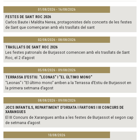
01/08/2026 - 16/08/2026
FESTES DE SANT ROC 2026
Carlos Baute i Maldita Nerea, protagonistes dels concerts de les festes
de Sant que començaran amb els trasllats del sant
02/08/2026 - 08/08/2026
TRASLLATS DE SANT ROC 2026
Les festes patronals de Burjassot comencen amb els trasllats de Sant
Roc, el 2 d’agost
05/08/2026 - 09/08/2026
TERRASSA D'ESTIU. "LEONAS" I "EL ÚLTIMO MONO"
“Leonas” i “El último mono” arriben a la Terrassa d’Estiu de Burjassot en
la primera setmana d’agost
08/08/2026 - 09/08/2026
JOCS INFANTILS, REPARTIMENT D'ORXATA I FARTONS I III CONCURS DE
XARANGUES
El III Concurs de Xarangues arriba a les festes de Burjassot el segon cap
de setmana d’agost
10/08/2026