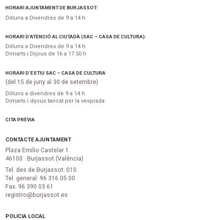
HORARI AJUNTAMENT DE BURJASSOT:
Dilluns a Divendres de 9 a 14 h
HORARI D’ATENCIÓ AL CIUTADÀ (SAC – CASA DE CULTURA):
Dilluns a Divendres de 9 a 14 h
Dimarts i Dijous de 16 a 17:50 h
HORARI D’ESTIU SAC – CASA DE CULTURA
(del 15 de juny al 30 de setembre)
Dilluns a divendres de 9 a 14 h
Dimarts i dijous tancat per la vesprada
CITA PRÈVIA
CONTACTE AJUNTAMENT
Plaza Emilio Castelar 1
46100 · Burjassot (València)
Tel. des de Burjassot: 010
Tel. general: 96 316 05 00
Fax. 96 390 03 61
registro@burjassot.es
POLICIA LOCAL