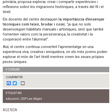
primària, proposa explorar, crear i compartir experiències i
reflexions sobre les migracions històriques, a través del fil i el
teixit.
Els docents del centre destaquen
la importància d’ensenyar
tècniques com teixir, brodar i cosir,
“ja que no sols
desenvolupen habilitats manuals i artístiques, sinó que també
fomenten valors com la perseverança, la creativitat i la
cooperació entre l’alumnat”.
Així, el centre continua convertint l’aprenentatge en una
experiència viva, creativa i enriquidora, on els més jovens poden
explorar el món de l’art tèxtil mentres creen les seues pròpies
peces úniques.
TORNAR
COMPARTIR
F
T
E
a
w
m
c
i
a
ETIQUETAS
e
t
i
b
t
l
educació
,
CEIP Les Sitges
o
e
o
r
AGENDA
k