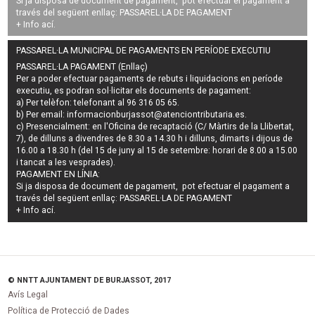
Si ja disposa de document de pagament, pot efectuar el pagament a
través del següent enllaç:
PASSAREL·LA DE PAGAMENT
+ Info
ací
.
PASSAREL·LA MUNICIPAL DE PAGAMENTS EN PERÍODE EXECUTIU
PASSAREL·LA PAGAMENT (Enllaç)
Per a poder efectuar pagaments de
rebuts i liquidacions en període
executiu
, es podran
sol·licitar els documents de pagament
:
a) Per telèfon: telefonant al 96 316 05 65.
b) Per email:
informacionburjassot@atenciontributaria.es
.
c) Presencialment: en l'Oficina de recaptació (C/ Màrtirs de la Llibertat,
7), de dilluns a divendres de 8.30 a 14.30 h i dilluns, dimarts i dijous de
16.00 a 18.30 h (del 15 de juny al 15 de setembre: horari de 8.00 a 15.00
i tancat a les vesprades).
PAGAMENT EN LÍNIA:
Si ja disposa de document de pagament, pot efectuar el pagament a
través del següent enllaç:
PASSAREL·LA DE PAGAMENT
+ Info
ací
.
© NNTT AJUNTAMENT DE BURJASSOT, 2017
Avís Legal
Política de Protecció de Dades