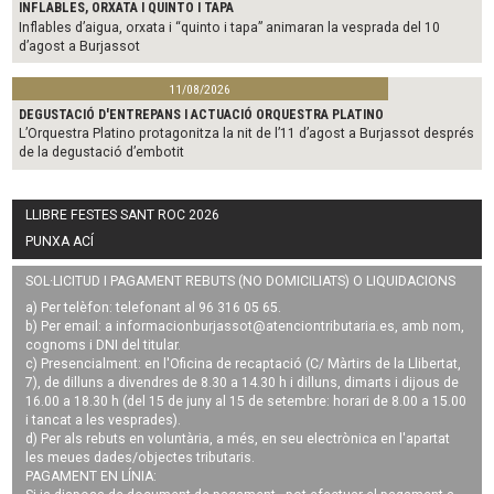
INFLABLES, ORXATA I QUINTO I TAPA
Inflables d’aigua, orxata i “quinto i tapa” animaran la vesprada del 10
d’agost a Burjassot
11/08/2026
DEGUSTACIÓ D'ENTREPANS I ACTUACIÓ ORQUESTRA PLATINO
L’Orquestra Platino protagonitza la nit de l’11 d’agost a Burjassot després
de la degustació d’embotit
LLIBRE FESTES SANT ROC 2026
PUNXA ACÍ
SOL·LICITUD I PAGAMENT REBUTS (NO DOMICILIATS) O LIQUIDACIONS
a) Per telèfon: telefonant al 96 316 05 65.
b) Per email: a
informacionburjassot@atenciontributaria.es
, amb nom,
cognoms i DNI del titular.
c) Presencialment: en l'Oficina de recaptació (C/ Màrtirs de la Llibertat,
7), de dilluns a divendres de 8.30 a 14.30 h i dilluns, dimarts i dijous de
16.00 a 18.30 h (del 15 de juny al 15 de setembre: horari de 8.00 a 15.00
i tancat a les vesprades).
d) Per als rebuts en voluntària, a més, en seu electrònica en l'apartat
les meues dades/objectes tributaris.
PAGAMENT EN LÍNIA: