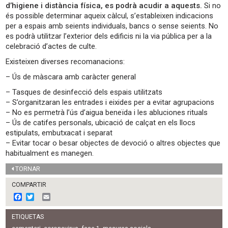
d’higiene i distància física, es podrà acudir a aquests.
Si no
és possible determinar aqueix càlcul, s’estableixen indicacions
per a espais amb seients individuals, bancs o sense seients. No
es podrà utilitzar l’exterior dels edificis ni la via pública per a la
celebració d’actes de culte.
Existeixen diverses recomanacions:
– Ús de màscara amb caràcter general
– Tasques de desinfecció dels espais utilitzats
– S’organitzaran les entrades i eixides per a evitar agrupacions
– No es permetrà l’ús d’aigua beneïda i les abluciones rituals
– Ús de catifes personals, ubicació de calçat en els llocs
estipulats, embutxacat i separat
– Evitar tocar o besar objectes de devoció o altres objectes que
habitualment es manegen.
TORNAR
COMPARTIR
F
T
E
a
w
m
c
i
a
ETIQUETAS
e
t
i