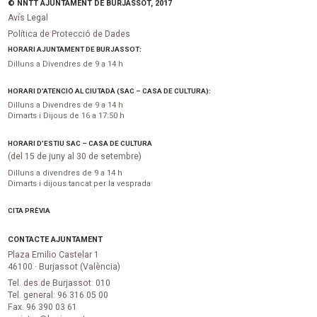
© NNTT AJUNTAMENT DE BURJASSOT, 2017
Avís Legal
Política de Protecció de Dades
HORARI AJUNTAMENT DE BURJASSOT:
Dilluns a Divendres de 9 a 14 h
HORARI D’ATENCIÓ AL CIUTADÀ (SAC – CASA DE CULTURA):
Dilluns a Divendres de 9 a 14 h
Dimarts i Dijous de 16 a 17:50 h
HORARI D’ESTIU SAC – CASA DE CULTURA
(del 15 de juny al 30 de setembre)
Dilluns a divendres de 9 a 14 h
Dimarts i dijous tancat per la vesprada
CITA PRÈVIA
CONTACTE AJUNTAMENT
Plaza Emilio Castelar 1
46100 · Burjassot (València)
Tel. des de Burjassot: 010
Tel. general: 96 316 05 00
Fax. 96 390 03 61