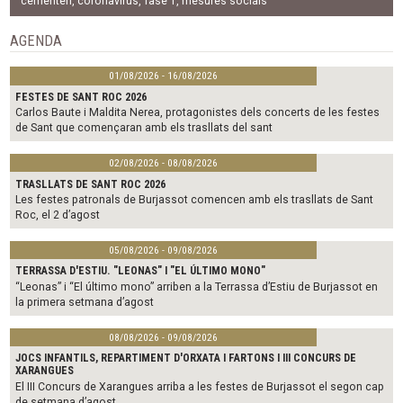
b
t
l
cementeri
,
coronavirus
,
fase 1
,
mesures socials
o
e
o
r
AGENDA
k
01/08/2026 - 16/08/2026
FESTES DE SANT ROC 2026
Carlos Baute i Maldita Nerea, protagonistes dels concerts de les festes
de Sant que començaran amb els trasllats del sant
02/08/2026 - 08/08/2026
TRASLLATS DE SANT ROC 2026
Les festes patronals de Burjassot comencen amb els trasllats de Sant
Roc, el 2 d’agost
05/08/2026 - 09/08/2026
TERRASSA D'ESTIU. "LEONAS" I "EL ÚLTIMO MONO"
“Leonas” i “El último mono” arriben a la Terrassa d’Estiu de Burjassot en
la primera setmana d’agost
08/08/2026 - 09/08/2026
JOCS INFANTILS, REPARTIMENT D'ORXATA I FARTONS I III CONCURS DE
XARANGUES
El III Concurs de Xarangues arriba a les festes de Burjassot el segon cap
de setmana d’agost