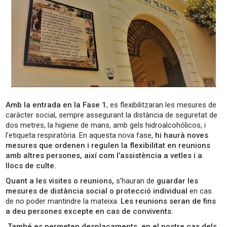
Amb la entrada en la Fase 1
, es flexibilitzaran les mesures de
caràcter social, sempre assegurant la distància de seguretat de
dos metres, la higiene de mans, amb gels hidroalcohólicos, i
l’etiqueta respiratòria. En aquesta nova fase,
hi haurà noves
mesures que ordenen i regulen la flexibilitat en reunions
amb altres persones, així com l’assistència a vetles i a
llocs de culte.
Quant a les visites o reunions,
s’hauran de
guardar les
mesures de distància social o protecció individual
en cas
de no poder mantindre la mateixa.
Les reunions seran de fins
a deu persones excepte en cas de convivents.
També es permeten desplaçaments, en el nostre cas dels