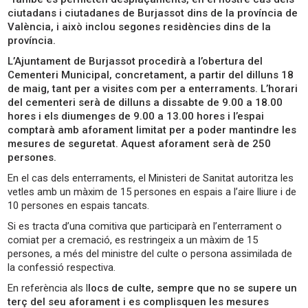
ciutadans i ciutadanes de Burjassot dins de la província de
València, i això inclou segones residències dins de la
província.
L’Ajuntament de Burjassot procedirà a l’obertura del
Cementeri Municipal, concretament, a partir del dilluns 18
de maig, tant per a visites com per a enterraments. L’horari
del cementeri serà de dilluns a dissabte de 9.00 a 18.00
hores i els diumenges ‪de 9.00 a 13.00‬ hores i l’espai
comptarà amb aforament limitat per a poder mantindre les
mesures de seguretat. Aquest aforament serà de 250
persones.
En el cas dels enterraments, el Ministeri de Sanitat autoritza les
vetles amb un màxim de 15 persones en espais a l’aire lliure i de
10 persones en espais tancats.
Si es tracta d’una comitiva que participarà en l’enterrament o
comiat per a cremació, es restringeix a un màxim de 15
persones, a més del ministre del culte o persona assimilada de
la confessió respectiva.
En referència als l
locs de culte, sempre que no se supere un
terç del seu aforament i es complisquen les mesures