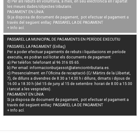
d) Per als rebuts en voluntària, a més, en seu electrònica en l'apartat
les meues dades/objectes tributaris.
PAGAMENT EN LÍNIA:
Si ja disposa de document de pagament, pot efectuar el pagament a
través del següent enllaç:
PASSAREL·LA DE PAGAMENT
+ Info
ací
.
PASSAREL·LA MUNICIPAL DE PAGAMENTS EN PERÍODE EXECUTIU
PASSAREL·LA PAGAMENT (Enllaç)
Per a poder efectuar pagaments de
rebuts i liquidacions en període
executiu
, es podran
sol·licitar els documents de pagament
:
a) Per telèfon: telefonant al 96 316 05 65.
b) Per email:
informacionburjassot@atenciontributaria.es
.
c) Presencialment: en l'Oficina de recaptació (C/ Màrtirs de la Llibertat,
7), de dilluns a divendres de 8.30 a 14.30 h i dilluns, dimarts i dijous de
16.00 a 18.30 h (del 15 de juny al 15 de setembre: horari de 8.00 a 15.00
i tancat a les vesprades).
PAGAMENT EN LÍNIA:
Si ja disposa de document de pagament, pot efectuar el pagament a
través del següent enllaç:
PASSAREL·LA DE PAGAMENT
+ Info
ací
.