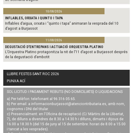
10/08/2026
INFLABLES, ORXATA I QUINTO I TAPA
Inflables d’aigua, orxata i “quinto i tapa” animaran la vesprada del 10
d’agost a Burjassot
11/08/2026
DEGUSTACIÓ D'ENTREPANS I ACTUACIÓ ORQUESTRA PLATINO
L’Orquestra Platino protagonitza la nit de l’11 d’agost a Burjassot després
de la degustació d’embotit
LLIBRE FESTES SANT ROC 2026
PUNXA ACÍ
SOL·LICITUD I PAGAMENT REBUTS (NO DOMICILIATS) O LIQUIDACIONS
a) Per telèfon: telefonant al 96 316 05 65.
b) Per email: a
informacionburjassot@atenciontributaria.es
, amb nom,
cognoms i DNI del titular.
c) Presencialment: en l'Oficina de recaptació (C/ Màrtirs de la Llibertat,
7), de dilluns a divendres de 8.30 a 14.30 h i dilluns, dimarts i dijous de
16.00 a 18.30 h (del 15 de juny al 15 de setembre: horari de 8.00 a 15.00
i tancat a les vesprades).