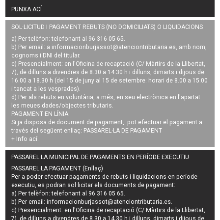
PUNXA ACÍ
SOL·LICITUD I PAGAMENT REBUTS (NO DOMICILIATS) O LIQUIDACIONS
a) Per telèfon: telefonant al 96 316 05 65.
b) Per email: a
informacionburjassot@atenciontributaria.es
, amb nom,
cognoms i DNI del titular.
c) Presencialment: en l'Oficina de recaptació (C/ Màrtirs de la Llibertat,
7), de dilluns a divendres de 8.30 a 14.30 h i dilluns, dimarts i dijous de
16.00 a 18.30 h (del 15 de juny al 15 de setembre: horari de 8.00 a 15.00
i tancat a les vesprades).
d) Per als rebuts en voluntària, a més, en seu electrònica en l'apartat
les meues dades/objectes tributaris.
PAGAMENT EN LÍNIA:
Si ja disposa de document de pagament, pot efectuar el pagament a
través del següent enllaç:
PASSAREL·LA DE PAGAMENT
+ Info
ací
.
PASSAREL·LA MUNICIPAL DE PAGAMENTS EN PERÍODE EXECUTIU
PASSAREL·LA PAGAMENT (Enllaç)
Per a poder efectuar pagaments de
rebuts i liquidacions en període
executiu
, es podran
sol·licitar els documents de pagament
:
a) Per telèfon: telefonant al 96 316 05 65.
b) Per email:
informacionburjassot@atenciontributaria.es
.
c) Presencialment: en l'Oficina de recaptació (C/ Màrtirs de la Llibertat,
7), de dilluns a divendres de 8.30 a 14.30 h i dilluns, dimarts i dijous de