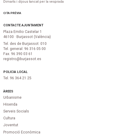
Dimarts i dijous tancat per la vesprada
CITA PRÈVIA
CONTACTE AJUNTAMENT
Plaza Emilio Castelar 1
46100 · Burjassot (València)
Tel. des de Burjassot: 010
Tel. general: 96 316 05 00
Fax. 96 390 03 61
registro@burjassot.es
POLICIA LOCAL
Tel. 96 364 21 25
ÀREES
Urbanisme
Hisenda
Serveis Socials
Cultura
Joventut
Promoció Econòmica