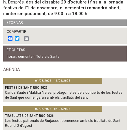
h.
Després,
des del dissabte 29 d’octubre i fins a la jornada
festiva de l’1 de novembre, el cementeri romandrà obert,
ininterrompudament, de 9.00 h a 18.00 h.
TORNAR
COMPARTIR
F
T
E
a
w
m
c
i
a
ETIQUETAS
e
t
i
b
t
l
horari
,
cementeri
,
Tots els Sants
o
e
o
r
AGENDA
k
01/08/2026 - 16/08/2026
FESTES DE SANT ROC 2026
Carlos Baute i Maldita Nerea, protagonistes dels concerts de les festes
de Sant que començaran amb els trasllats del sant
02/08/2026 - 08/08/2026
TRASLLATS DE SANT ROC 2026
Les festes patronals de Burjassot comencen amb els trasllats de Sant
Roc, el 2 d’agost