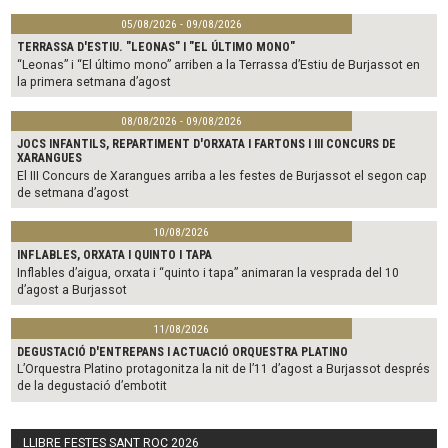
05/08/2026 - 09/08/2026
TERRASSA D'ESTIU. "LEONAS" I "EL ÚLTIMO MONO"
“Leonas” i “El último mono” arriben a la Terrassa d’Estiu de Burjassot en
la primera setmana d’agost
08/08/2026 - 09/08/2026
JOCS INFANTILS, REPARTIMENT D'ORXATA I FARTONS I III CONCURS DE
XARANGUES
El III Concurs de Xarangues arriba a les festes de Burjassot el segon cap
de setmana d’agost
10/08/2026
INFLABLES, ORXATA I QUINTO I TAPA
Inflables d’aigua, orxata i “quinto i tapa” animaran la vesprada del 10
d’agost a Burjassot
11/08/2026
DEGUSTACIÓ D'ENTREPANS I ACTUACIÓ ORQUESTRA PLATINO
L’Orquestra Platino protagonitza la nit de l’11 d’agost a Burjassot després
de la degustació d’embotit
LLIBRE FESTES SANT ROC 2026