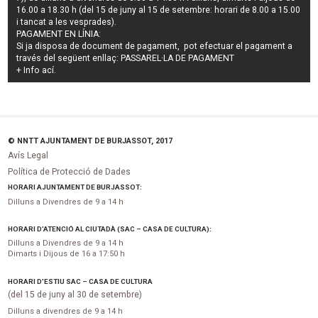
16.00 a 18.30 h (del 15 de juny al 15 de setembre: horari de 8.00 a 15.00
i tancat a les vesprades).
PAGAMENT EN LÍNIA:
Si ja disposa de document de pagament, pot efectuar el pagament a
través del següent enllaç:
PASSAREL·LA DE PAGAMENT
+ Info
ací
.
© NNTT AJUNTAMENT DE BURJASSOT, 2017
Avís Legal
Política de Protecció de Dades
HORARI AJUNTAMENT DE BURJASSOT:
Dilluns a Divendres de 9 a 14 h
HORARI D’ATENCIÓ AL CIUTADÀ (SAC – CASA DE CULTURA):
Dilluns a Divendres de 9 a 14 h
Dimarts i Dijous de 16 a 17:50 h
HORARI D’ESTIU SAC – CASA DE CULTURA
(del 15 de juny al 30 de setembre)
Dilluns a divendres de 9 a 14 h