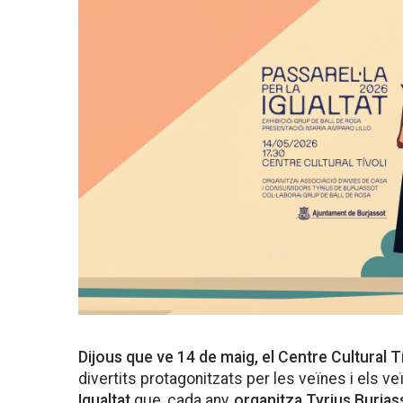
Dijous que ve 14 de maig, el Centre Cultural Tí
divertits protagonitzats per les veïnes i els ve
Igualtat
que, cada any,
organitza Tyrius Burjas