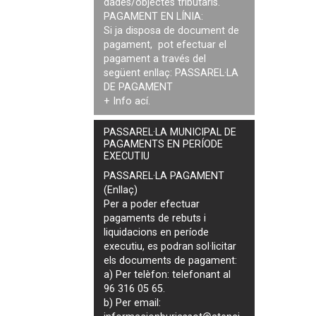
dades/objectes tributaris.
PAGAMENT EN LÍNIA:
Si ja disposa de document de
pagament, pot efectuar el
pagament a través del
següent enllaç:
PASSAREL·LA
DE PAGAMENT
+ Info
ací
.
PASSAREL·LA MUNICIPAL DE
PAGAMENTS EN PERÍODE
EXECUTIU
PASSAREL·LA PAGAMENT
(Enllaç)
Per a poder efectuar
pagaments de
rebuts i
liquidacions en període
executiu
, es podran
sol·licitar
els documents de pagament
:
a) Per telèfon: telefonant al
96 316 05 65.
b) Per email: