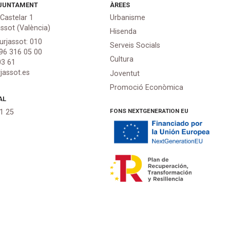
JUNTAMENT
ÀREES
 Castelar 1
Urbanisme
assot (València)
Hisenda
urjassot: 010
Serveis Socials
 96 316 05 00
Cultura
03 61
jassot.es
Joventut
Promoció Econòmica
AL
FONS NEXTGENERATION EU
21 25