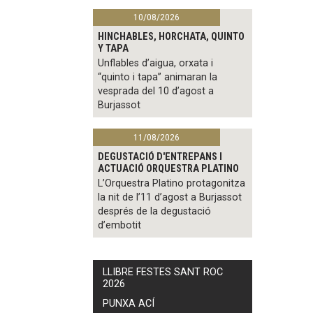
10/08/2026
HINCHABLES, HORCHATA, QUINTO
Y TAPA
Unflables d’aigua, orxata i
“quinto i tapa” animaran la
vesprada del 10 d’agost a
Burjassot
11/08/2026
DEGUSTACIÓ D'ENTREPANS I
ACTUACIÓ ORQUESTRA PLATINO
L’Orquestra Platino protagonitza
la nit de l’11 d’agost a Burjassot
després de la degustació
d’embotit
LLIBRE FESTES SANT ROC
2026
PUNXA ACÍ