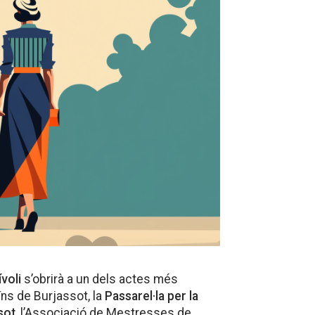
voli
s’obrirà a un dels actes més
ïns de Burjassot, la
Passarel·la per la
sot
, l’Associació de Mestresses de