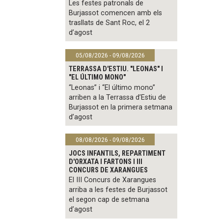
Les festes patronals de
Burjassot comencen amb els
trasllats de Sant Roc, el 2
d’agost
05/08/2026 - 09/08/2026
TERRASSA D'ESTIU. "LEONAS" I
"EL ÚLTIMO MONO"
“Leonas” i “El último mono”
arriben a la Terrassa d’Estiu de
Burjassot en la primera setmana
d’agost
08/08/2026 - 09/08/2026
JOCS INFANTILS, REPARTIMENT
D'ORXATA I FARTONS I III
CONCURS DE XARANGUES
El III Concurs de Xarangues
arriba a les festes de Burjassot
el segon cap de setmana
d’agost