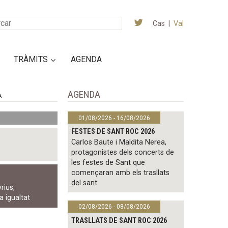
Cas
|
Val
TRÀMITS
AGENDA
AGENDA
A
01/08/2026 - 16/08/2026
FESTES DE SANT ROC 2026
Carlos Baute i Maldita Nerea,
protagonistes dels concerts de
les festes de Sant que
començaran amb els trasllats
del sant
yrius
,
la igualtat
02/08/2026 - 08/08/2026
TRASLLATS DE SANT ROC 2026