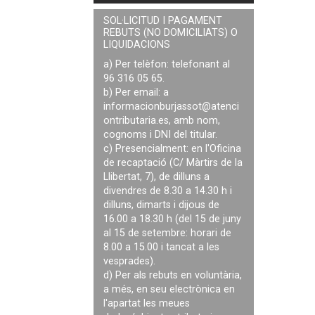
SOL·LICITUD I PAGAMENT
REBUTS (NO DOMICILIATS) O
LIQUIDACIONS
a) Per telèfon: telefonant al
96 316 05 65.
b) Per email: a
informacionburjassot@atenci
ontributaria.es
, amb nom,
cognoms i DNI del titular.
c) Presencialment: en l'Oficina
de recaptació (C/ Màrtirs de la
Llibertat, 7), de dilluns a
divendres de 8.30 a 14.30 h i
dilluns, dimarts i dijous de
16.00 a 18.30 h (del 15 de juny
al 15 de setembre: horari de
8.00 a 15.00 i tancat a les
vesprades).
d) Per als rebuts en voluntària,
a més, en seu electrònica en
l'apartat les meues