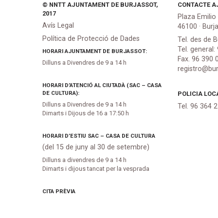
© NNTT AJUNTAMENT DE BURJASSOT,
CONTACTE A
2017
Plaza Emilio
Avís Legal
46100 · Burj
Política de Protecció de Dades
Tel. des de B
Tel. general:
HORARI AJUNTAMENT DE BURJASSOT:
Fax. 96 390 
Dilluns a Divendres de 9 a 14 h
registro@bur
HORARI D’ATENCIÓ AL CIUTADÀ (SAC – CASA
DE CULTURA):
POLICIA LOC
Dilluns a Divendres de 9 a 14 h
Tel. 96 364 
Dimarts i Dijous de 16 a 17:50 h
HORARI D’ESTIU SAC – CASA DE CULTURA
(del 15 de juny al 30 de setembre)
Dilluns a divendres de 9 a 14 h
Dimarts i dijous tancat per la vesprada
CITA PRÈVIA