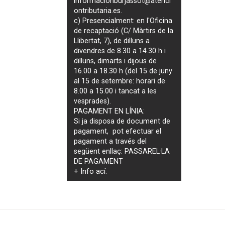
informacionburjassot@atenci
ontributaria.es
.
c) Presencialment: en l'Oficina
de recaptació (C/ Màrtirs de la
Llibertat, 7), de dilluns a
divendres de 8.30 a 14.30 h i
dilluns, dimarts i dijous de
16.00 a 18.30 h (del 15 de juny
al 15 de setembre: horari de
8.00 a 15.00 i tancat a les
vesprades).
PAGAMENT EN LÍNIA:
Si ja disposa de document de
pagament, pot efectuar el
pagament a través del
següent enllaç:
PASSAREL·LA
DE PAGAMENT
+ Info
ací
.