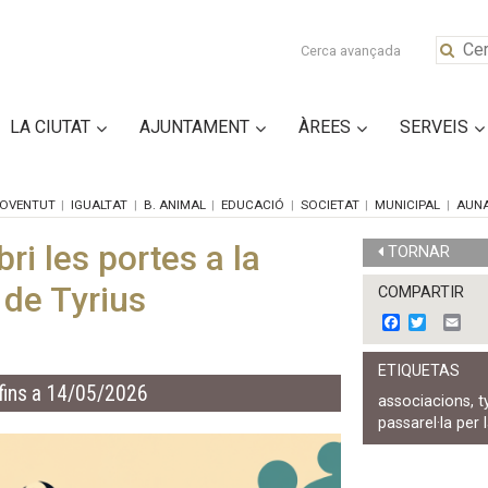
Cerca avançada
LA CIUTAT
AJUNTAMENT
ÀREES
SERVEIS
OVENTUT
IGUALTAT
B. ANIMAL
EDUCACIÓ
SOCIETAT
MUNICIPAL
AUN
bri les portes a la
TORNAR
t de Tyrius
COMPARTIR
F
T
E
a
w
m
c
i
a
ETIQUETAS
e
t
i
fins a 14/05/2026
b
t
l
associacions
,
t
o
e
passarel·la per 
o
r
k