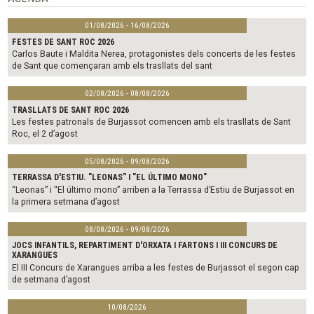
k
01/08/2026 - 16/08/2026
FESTES DE SANT ROC 2026
Carlos Baute i Maldita Nerea, protagonistes dels concerts de les festes
de Sant que començaran amb els trasllats del sant
02/08/2026 - 08/08/2026
TRASLLATS DE SANT ROC 2026
Les festes patronals de Burjassot comencen amb els trasllats de Sant
Roc, el 2 d’agost
05/08/2026 - 09/08/2026
TERRASSA D'ESTIU. "LEONAS" I "EL ÚLTIMO MONO"
“Leonas” i “El último mono” arriben a la Terrassa d’Estiu de Burjassot en
la primera setmana d’agost
08/08/2026 - 09/08/2026
JOCS INFANTILS, REPARTIMENT D'ORXATA I FARTONS I III CONCURS DE
XARANGUES
El III Concurs de Xarangues arriba a les festes de Burjassot el segon cap
de setmana d’agost
10/08/2026