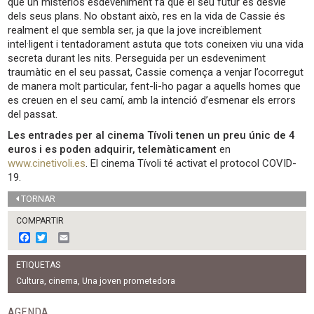
que un misteriós esdeveniment fa que el seu futur es desvie
dels seus plans. No obstant això, res en la vida de Cassie és
realment el que sembla ser, ja que la jove increïblement
intel·ligent i tentadorament astuta que tots coneixen viu una vida
secreta durant les nits. Perseguida per un esdeveniment
traumàtic en el seu passat, Cassie comença a venjar l’ocorregut
de manera molt particular, fent-li-ho pagar a aquells homes que
es creuen en el seu camí, amb la intenció d’esmenar els errors
del passat.
Les entrades per al cinema Tívoli tenen un preu únic de 4
euros i es poden adquirir, telemàticament
en
www.cinetivoli.es
. El cinema Tívoli té activat el protocol COVID-
19.
TORNAR
COMPARTIR
F
T
E
a
w
m
c
i
a
ETIQUETAS
e
t
i
b
t
l
Cultura
,
cinema
,
Una joven prometedora
o
e
o
r
AGENDA