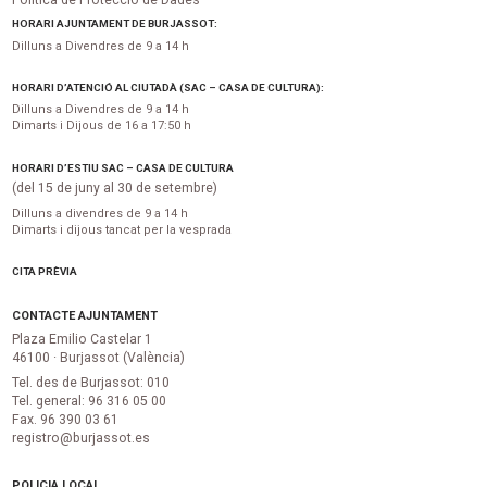
Política de Protecció de Dades
HORARI AJUNTAMENT DE BURJASSOT:
Dilluns a Divendres de 9 a 14 h
HORARI D’ATENCIÓ AL CIUTADÀ (SAC – CASA DE CULTURA):
Dilluns a Divendres de 9 a 14 h
Dimarts i Dijous de 16 a 17:50 h
HORARI D’ESTIU SAC – CASA DE CULTURA
(del 15 de juny al 30 de setembre)
Dilluns a divendres de 9 a 14 h
Dimarts i dijous tancat per la vesprada
CITA PRÈVIA
CONTACTE AJUNTAMENT
Plaza Emilio Castelar 1
46100 · Burjassot (València)
Tel. des de Burjassot: 010
Tel. general: 96 316 05 00
Fax. 96 390 03 61
registro@burjassot.es
POLICIA LOCAL