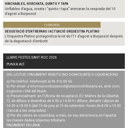
HINCHABLES, HORCHATA, QUINTO Y TAPA
Unflables d’aigua, orxata i “quinto i tapa” animaran la vesprada del 10
d’agost a Burjassot
11/08/2026
DEGUSTACIÓ D'ENTREPANS I ACTUACIÓ ORQUESTRA PLATINO
L’Orquestra Platino protagonitza la nit de l’11 d’agost a Burjassot després
de la degustació d’embotit
LLIBRE FESTES SANT ROC 2026
PUNXA ACÍ
SOL·LICITUD I PAGAMENT REBUTS (NO DOMICILIATS) O LIQUIDACIONS
a) Per telèfon: telefonant al 96 316 05 65.
b) Per email: a
informacionburjassot@atenciontributaria.es
, amb nom,
cognoms i DNI del titular.
c) Presencialment: en l'Oficina de recaptació (C/ Màrtirs de la Llibertat,
7), de dilluns a divendres de 8.30 a 14.30 h i dilluns, dimarts i dijous de
16.00 a 18.30 h (del 15 de juny al 15 de setembre: horari de 8.00 a 15.00
i tancat a les vesprades).
d) Per als rebuts en voluntària, a més, en seu electrònica en l'apartat
les meues dades/objectes tributaris.
PAGAMENT EN LÍNIA: