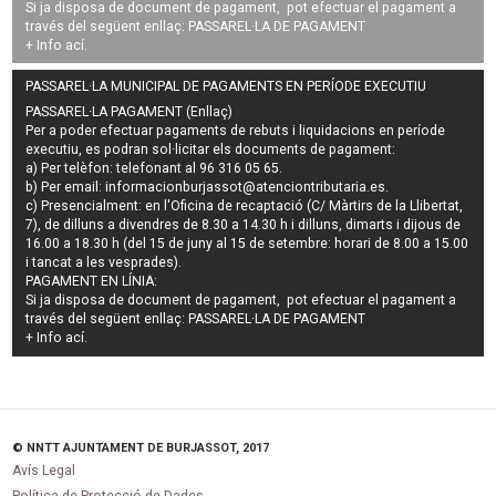
Si ja disposa de document de pagament, pot efectuar el pagament a
través del següent enllaç:
PASSAREL·LA DE PAGAMENT
+ Info
ací
.
PASSAREL·LA MUNICIPAL DE PAGAMENTS EN PERÍODE EXECUTIU
PASSAREL·LA PAGAMENT (Enllaç)
Per a poder efectuar pagaments de
rebuts i liquidacions en període
executiu
, es podran
sol·licitar els documents de pagament
:
a) Per telèfon: telefonant al 96 316 05 65.
b) Per email:
informacionburjassot@atenciontributaria.es
.
c) Presencialment: en l'Oficina de recaptació (C/ Màrtirs de la Llibertat,
7), de dilluns a divendres de 8.30 a 14.30 h i dilluns, dimarts i dijous de
16.00 a 18.30 h (del 15 de juny al 15 de setembre: horari de 8.00 a 15.00
i tancat a les vesprades).
PAGAMENT EN LÍNIA:
Si ja disposa de document de pagament, pot efectuar el pagament a
través del següent enllaç:
PASSAREL·LA DE PAGAMENT
+ Info
ací
.
© NNTT AJUNTAMENT DE BURJASSOT, 2017
Avís Legal