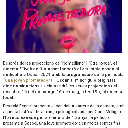
Després de les projeccions de “Nomadland” i “Otra ronda”,
el
cinema *Tívoli de Burjassot tancarà el seu cicle especial
dedicat als Oscar 2021 amb la programació de la pel·lícula
“
Una joven prometedora
“,
Oscar al millor guió original i
cinc nominacions
. La cinta tindrà les seues
projeccions el
dissabte 15 i el diumenge 16 de maig, a les 19h, al cinema
local.
Emerald Fennell presenta el seu debut darrere de la càmera, amb
aquesta història de venjança protagonitzada per Carei Mulligan.
No recomanada per a menors de 16 anys,
la pel·lícula
presenta a Cassei, una jove prometedora en molts sentits fins