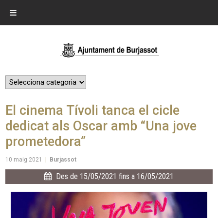
El cinema Tívoli tanca el cicle
dedicat als Oscar amb “Una jove
prometedora”
10 maig 2021
|
Burjassot
Des de 15/05/2021 fins a 16/05/2021