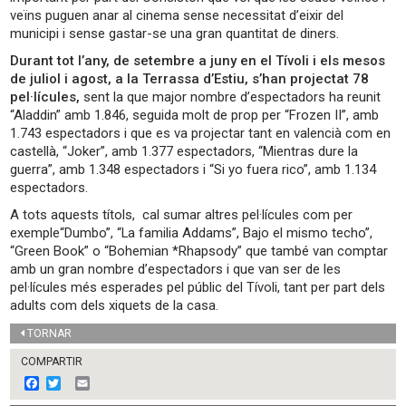
veïns puguen anar al cinema sense necessitat d’eixir del
municipi i sense gastar-se una gran quantitat de diners.
Durant tot l’any, de setembre a juny en el Tívoli i els mesos
de juliol i agost, a la Terrassa d’Estiu, s’han projectat 78
pel·lícules,
sent la que major nombre d’espectadors ha reunit
“Aladdin” amb 1.846, seguida molt de prop per “Frozen II”, amb
1.743 espectadors i que es va projectar tant en valencià com en
castellà, “Joker”, amb 1.377 espectadors, “Mientras dure la
guerra”, amb 1.348 espectadors i “Si yo fuera rico”, amb 1.134
espectadors.
A tots aquests títols, cal sumar altres pel·lícules com per
exemple“Dumbo”, “La familia Addams”, Bajo el mismo techo”,
“Green Book” o “Bohemian *Rhapsody” que també van comptar
amb un gran nombre d’espectadors i que van ser de les
pel·lícules més esperades pel públic del Tívoli, tant per part dels
adults com dels xiquets de la casa.
TORNAR
COMPARTIR
F
T
E
a
w
m