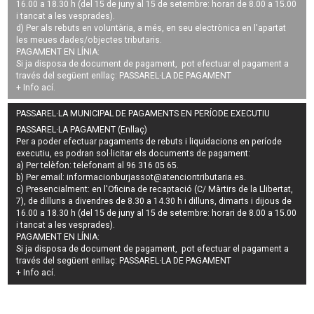
16.00 a 18.30 h (del 15 de juny al 15 de setembre: horari de 8.00 a 15.00
i tancat a les vesprades).
d) Per als rebuts en voluntària, a més, en seu electrònica en l'apartat
les meues dades/objectes tributaris.
PAGAMENT EN LÍNIA:
Si ja disposa de document de pagament, pot efectuar el pagament a
través del següent enllaç:
PASSAREL·LA DE PAGAMENT
+ Info
ací
.
PASSAREL·LA MUNICIPAL DE PAGAMENTS EN PERÍODE EXECUTIU
PASSAREL·LA PAGAMENT (Enllaç)
Per a poder efectuar pagaments de
rebuts i liquidacions en període
executiu
, es podran
sol·licitar els documents de pagament
:
a) Per telèfon: telefonant al 96 316 05 65.
b) Per email:
informacionburjassot@atenciontributaria.es
.
c) Presencialment: en l'Oficina de recaptació (C/ Màrtirs de la Llibertat,
7), de dilluns a divendres de 8.30 a 14.30 h i dilluns, dimarts i dijous de
16.00 a 18.30 h (del 15 de juny al 15 de setembre: horari de 8.00 a 15.00
i tancat a les vesprades).
PAGAMENT EN LÍNIA:
Si ja disposa de document de pagament, pot efectuar el pagament a
través del següent enllaç:
PASSAREL·LA DE PAGAMENT
+ Info
ací
.