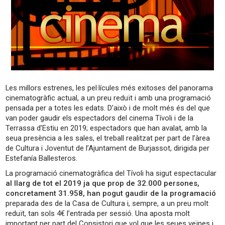
Les millors estrenes, les pel·lícules més exitoses del panorama
cinematogràfic actual, a un preu reduït i amb una programació
pensada per a totes les edats. D’això i de molt més és del que
van poder gaudir els espectadors del cinema Tívoli i de la
Terrassa d’Estiu en 2019; espectadors que han avalat, amb la
seua presència a les sales, el treball realitzat per part de l’àrea
de Cultura i Joventut de l’Ajuntament de Burjassot, dirigida per
Estefanía Ballesteros.
La programació cinematogràfica del Tívoli ha sigut espectacular
al llarg de tot el 2019 ja que prop de 32.000 persones,
concretament 31.958, han pogut gaudir de la programació
preparada des de la Casa de Cultura i, sempre, a un preu molt
reduït, tan sols 4€ l’entrada per sessió. Una aposta molt
important per part del Consistori que vol que les seues veïnes i