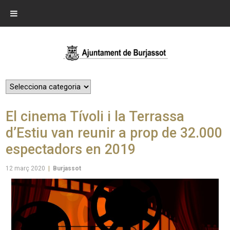
El cinema Tívoli i la Terrassa
d’Estiu van reunir a prop de 32.000
espectadors en 2019
12 març 2020
|
Burjassot