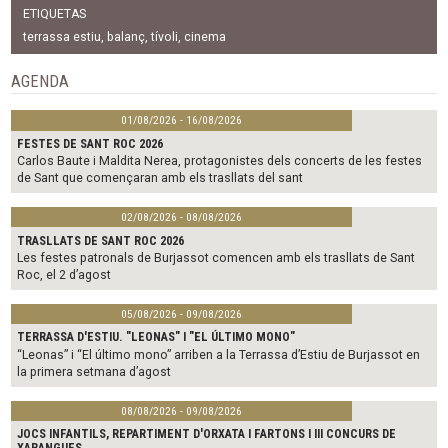
c
i
a
ETIQUETAS
e
t
i
b
t
l
terrassa estiu
,
balanç
,
tívoli
,
cinema
o
e
o
r
AGENDA
k
01/08/2026 - 16/08/2026
FESTES DE SANT ROC 2026
Carlos Baute i Maldita Nerea, protagonistes dels concerts de les festes
de Sant que començaran amb els trasllats del sant
02/08/2026 - 08/08/2026
TRASLLATS DE SANT ROC 2026
Les festes patronals de Burjassot comencen amb els trasllats de Sant
Roc, el 2 d’agost
05/08/2026 - 09/08/2026
TERRASSA D'ESTIU. "LEONAS" I "EL ÚLTIMO MONO"
“Leonas” i “El último mono” arriben a la Terrassa d’Estiu de Burjassot en
la primera setmana d’agost
08/08/2026 - 09/08/2026
JOCS INFANTILS, REPARTIMENT D'ORXATA I FARTONS I III CONCURS DE