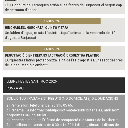
XARANGUES
El III Concurs de Xarangues arriba a les festes de Burjassot el segon cap
de setmana d’agost
10/08/2026
HINCHABLES, HORCHATA, QUINTO Y TAPA
Unflables d’aigua, orxata i “quinto i tapa” animaran la vesprada del 10
d’agost a Burjassot
11/08/2026
DEGUSTACIÓ D'ENTREPANS I ACTUACIÓ ORQUESTRA PLATINO
L’Orquestra Platino protagonitza la nit de l’11 d’agost a Burjassot després
de la degustació d’embotit
LLIBRE FESTES SANT ROC 2026
PUNXA ACÍ
SOL·LICITUD I PAGAMENT REBUTS (NO DOMICILIATS) O LIQUIDACIONS
a) Per telèfon: telefonant al 96 316 05 65.
b) Per email: a
informacionburjassot@atenciontributaria.es
, amb nom,
cognoms i DNI del titular.
c) Presencialment: en l'Oficina de recaptació (C/ Màrtirs de la Llibertat,
7), de dilluns a divendres de 8.30 a 14.30 h i dilluns, dimarts i dijous de