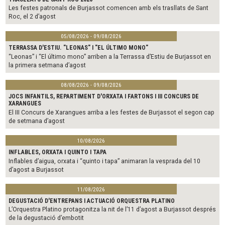
Les festes patronals de Burjassot comencen amb els trasllats de Sant
Roc, el 2 d’agost
05/08/2026 - 09/08/2026
TERRASSA D'ESTIU. "LEONAS" I "EL ÚLTIMO MONO"
“Leonas” i “El último mono” arriben a la Terrassa d’Estiu de Burjassot en
la primera setmana d’agost
08/08/2026 - 09/08/2026
JOCS INFANTILS, REPARTIMENT D'ORXATA I FARTONS I III CONCURS DE
XARANGUES
El III Concurs de Xarangues arriba a les festes de Burjassot el segon cap
de setmana d’agost
10/08/2026
INFLABLES, ORXATA I QUINTO I TAPA
Inflables d’aigua, orxata i “quinto i tapa” animaran la vesprada del 10
d’agost a Burjassot
11/08/2026
DEGUSTACIÓ D'ENTREPANS I ACTUACIÓ ORQUESTRA PLATINO
L’Orquestra Platino protagonitza la nit de l’11 d’agost a Burjassot després
de la degustació d’embotit