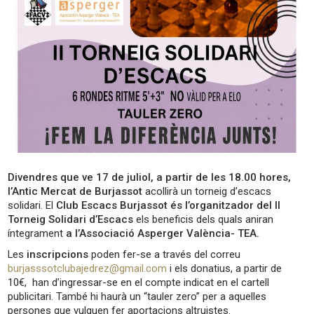
Divendres que ve 17 de juliol,
a partir de les 18.00 hores,
l’Antic Mercat de Burjassot
acollirà un torneig d’escacs
solidari. El
Club Escacs Burjassot és l’organitzador del II
Torneig Solidari d’Escacs
els beneficis dels quals aniran
íntegrament
a l’Associació Asperger València- TEA.
Les
inscripcions
poden fer-se a través del correu
burjasssotclubajedrez@gmail.com
i els donatius, a partir de
10€, han d’ingressar-se en el compte indicat en el cartell
publicitari. També hi haurà un “tauler zero” per a aquelles
persones que vulguen fer aportacions altruistes.