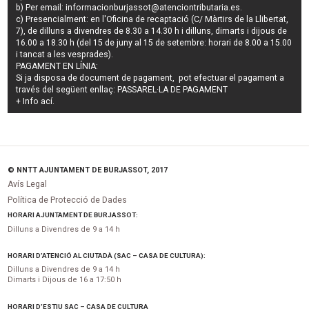
b) Per email:
informacionburjassot@atenciontributaria.es
.
c) Presencialment: en l'Oficina de recaptació (C/ Màrtirs de la Llibertat,
7), de dilluns a divendres de 8.30 a 14.30 h i dilluns, dimarts i dijous de
16.00 a 18.30 h (del 15 de juny al 15 de setembre: horari de 8.00 a 15.00
i tancat a les vesprades).
PAGAMENT EN LÍNIA:
Si ja disposa de document de pagament, pot efectuar el pagament a
través del següent enllaç:
PASSAREL·LA DE PAGAMENT
+ Info
ací
.
© NNTT AJUNTAMENT DE BURJASSOT, 2017
Avís Legal
Política de Protecció de Dades
HORARI AJUNTAMENT DE BURJASSOT:
Dilluns a Divendres de 9 a 14 h
HORARI D’ATENCIÓ AL CIUTADÀ (SAC – CASA DE CULTURA):
Dilluns a Divendres de 9 a 14 h
Dimarts i Dijous de 16 a 17:50 h
HORARI D’ESTIU SAC – CASA DE CULTURA