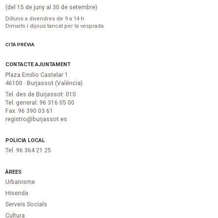
(del 15 de juny al 30 de setembre)
Dilluns a divendres de 9 a 14 h
Dimarts i dijous tancat per la vesprada
CITA PRÈVIA
CONTACTE AJUNTAMENT
Plaza Emilio Castelar 1
46100 · Burjassot (València)
Tel. des de Burjassot: 010
Tel. general: 96 316 05 00
Fax. 96 390 03 61
registro@burjassot.es
POLICIA LOCAL
Tel. 96 364 21 25
ÀREES
Urbanisme
Hisenda
Serveis Socials
Cultura