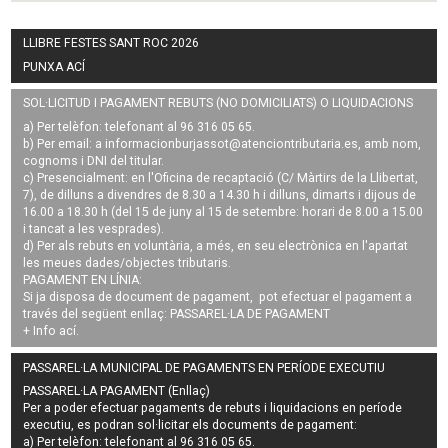
LLIBRE FESTES SANT ROC 2026
PUNXA ACÍ
SOL·LICITUD I PAGAMENT REBUTS (NO DOMICILIATS) O LIQUIDACIONS
a) Per telèfon: telefonant al 96 316 05 65.
b) Per email: a
informacionburjassot@atenciontributaria.es
, amb nom,
cognoms i DNI del titular.
c) Presencialment: en l'Oficina de recaptació (C/ Màrtirs de la Llibertat,
7), de dilluns a divendres de 8.30 a 14.30 h i dilluns, dimarts i dijous de
16.00 a 18.30 h (del 15 de juny al 15 de setembre: horari de 8.00 a 15.00
i tancat a les vesprades).
d) Per als rebuts en voluntària, a més, en seu electrònica en l'apartat
les meues dades/objectes tributaris.
PAGAMENT EN LÍNIA:
Si ja disposa de document de pagament, pot efectuar el pagament a
través del següent enllaç:
PASSAREL·LA DE PAGAMENT
+ Info
ací
.
PASSAREL·LA MUNICIPAL DE PAGAMENTS EN PERÍODE EXECUTIU
PASSAREL·LA PAGAMENT (Enllaç)
Per a poder efectuar pagaments de
rebuts i liquidacions en període
executiu
, es podran
sol·licitar els documents de pagament
:
a) Per telèfon: telefonant al 96 316 05 65.