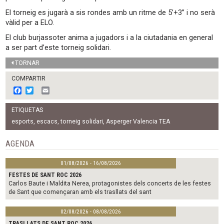
El torneig es jugarà a sis rondes amb un ritme de 5’+3’’ i no serà
vàlid per a ELO.
El club burjassoter anima a jugadors i a la ciutadania en general
a ser part d’este torneig solidari.
TORNAR
COMPARTIR
F
T
E
a
w
m
c
i
a
ETIQUETAS
e
t
i
b
t
l
esports
,
escacs
,
torneig solidari
,
Asperger Valencia TEA
o
e
o
r
AGENDA
k
01/08/2026 - 16/08/2026
FESTES DE SANT ROC 2026
Carlos Baute i Maldita Nerea, protagonistes dels concerts de les festes
de Sant que començaran amb els trasllats del sant
02/08/2026 - 08/08/2026
TRASLLATS DE SANT ROC 2026