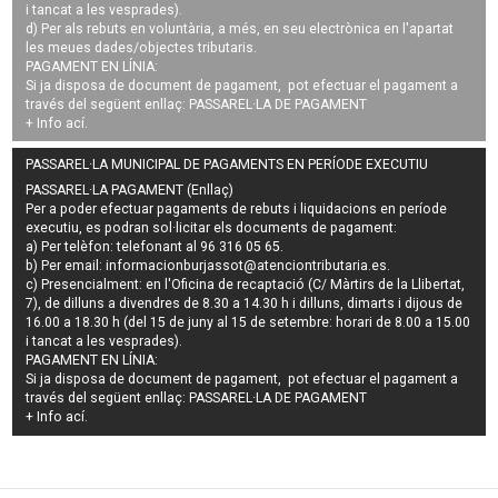
i tancat a les vesprades).
d) Per als rebuts en voluntària, a més, en seu electrònica en l'apartat
les meues dades/objectes tributaris.
PAGAMENT EN LÍNIA:
Si ja disposa de document de pagament, pot efectuar el pagament a
través del següent enllaç:
PASSAREL·LA DE PAGAMENT
+ Info
ací
.
PASSAREL·LA MUNICIPAL DE PAGAMENTS EN PERÍODE EXECUTIU
PASSAREL·LA PAGAMENT (Enllaç)
Per a poder efectuar pagaments de
rebuts i liquidacions en període
executiu
, es podran
sol·licitar els documents de pagament
:
a) Per telèfon: telefonant al 96 316 05 65.
b) Per email:
informacionburjassot@atenciontributaria.es
.
c) Presencialment: en l'Oficina de recaptació (C/ Màrtirs de la Llibertat,
7), de dilluns a divendres de 8.30 a 14.30 h i dilluns, dimarts i dijous de
16.00 a 18.30 h (del 15 de juny al 15 de setembre: horari de 8.00 a 15.00
i tancat a les vesprades).
PAGAMENT EN LÍNIA:
Si ja disposa de document de pagament, pot efectuar el pagament a
través del següent enllaç:
PASSAREL·LA DE PAGAMENT
+ Info
ací
.