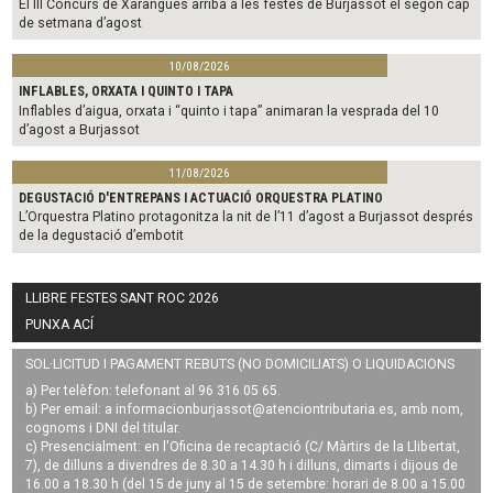
El III Concurs de Xarangues arriba a les festes de Burjassot el segon cap
de setmana d’agost
10/08/2026
INFLABLES, ORXATA I QUINTO I TAPA
Inflables d’aigua, orxata i “quinto i tapa” animaran la vesprada del 10
d’agost a Burjassot
11/08/2026
DEGUSTACIÓ D'ENTREPANS I ACTUACIÓ ORQUESTRA PLATINO
L’Orquestra Platino protagonitza la nit de l’11 d’agost a Burjassot després
de la degustació d’embotit
LLIBRE FESTES SANT ROC 2026
PUNXA ACÍ
SOL·LICITUD I PAGAMENT REBUTS (NO DOMICILIATS) O LIQUIDACIONS
a) Per telèfon: telefonant al 96 316 05 65.
b) Per email: a
informacionburjassot@atenciontributaria.es
, amb nom,
cognoms i DNI del titular.
c) Presencialment: en l'Oficina de recaptació (C/ Màrtirs de la Llibertat,
7), de dilluns a divendres de 8.30 a 14.30 h i dilluns, dimarts i dijous de
16.00 a 18.30 h (del 15 de juny al 15 de setembre: horari de 8.00 a 15.00