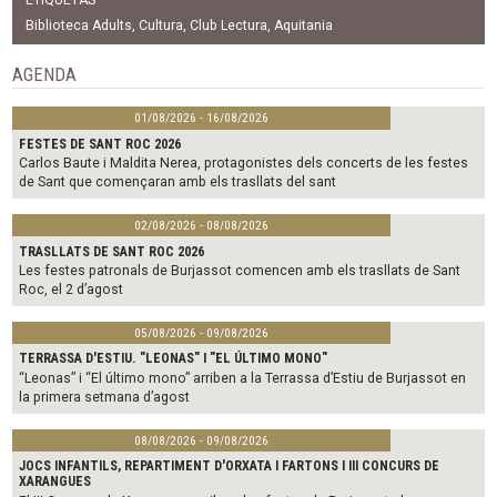
e
t
i
b
t
l
Biblioteca Adults
,
Cultura
,
Club Lectura
,
Aquitania
o
e
o
r
AGENDA
k
01/08/2026 - 16/08/2026
FESTES DE SANT ROC 2026
Carlos Baute i Maldita Nerea, protagonistes dels concerts de les festes
de Sant que començaran amb els trasllats del sant
02/08/2026 - 08/08/2026
TRASLLATS DE SANT ROC 2026
Les festes patronals de Burjassot comencen amb els trasllats de Sant
Roc, el 2 d’agost
05/08/2026 - 09/08/2026
TERRASSA D'ESTIU. "LEONAS" I "EL ÚLTIMO MONO"
“Leonas” i “El último mono” arriben a la Terrassa d’Estiu de Burjassot en
la primera setmana d’agost
08/08/2026 - 09/08/2026
JOCS INFANTILS, REPARTIMENT D'ORXATA I FARTONS I III CONCURS DE
XARANGUES