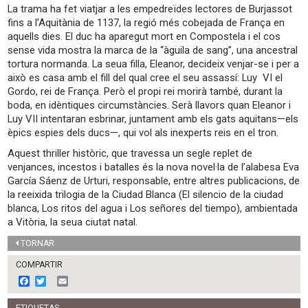
La trama ha fet viatjar a les empedreïdes lectores de Burjassot
fins a l’Aquitània de 1137, la regió més cobejada de França en
aquells dies. El duc ha aparegut mort en Compostela i el cos
sense vida mostra la marca de la “àguila de sang”, una ancestral
tortura normanda. La seua filla, Eleanor, decideix venjar-se i per a
això es casa amb el fill del qual cree el seu assassí: Luy VI el
Gordo, rei de França. Però el propi rei morirà també, durant la
boda, en idèntiques circumstàncies. Serà llavors quan Eleanor i
Luy VII intentaran esbrinar, juntament amb els gats aquitans—els
èpics espies dels ducs—, qui vol als inexperts reis en el tron.
Aquest thriller històric, que travessa un segle replet de
venjances, incestos i batalles és la nova novel·la de l’alabesa Eva
García Sáenz de Urturi, responsable, entre altres publicacions, de
la reeixida trilogia de la Ciudad Blanca (El silencio de la ciudad
blanca, Los ritos del agua i Los señores del tiempo), ambientada
a Vitòria, la seua ciutat natal.
TORNAR
COMPARTIR
F
T
E
a
w
m
c
i
a
ETIQUETAS