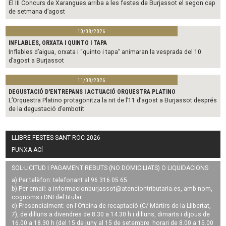
El III Concurs de Xarangues arriba a les festes de Burjassot el segon cap
de setmana d’agost
10/08/2026
INFLABLES, ORXATA I QUINTO I TAPA
Inflables d’aigua, orxata i “quinto i tapa” animaran la vesprada del 10
d’agost a Burjassot
11/08/2026
DEGUSTACIÓ D'ENTREPANS I ACTUACIÓ ORQUESTRA PLATINO
L’Orquestra Platino protagonitza la nit de l’11 d’agost a Burjassot després
de la degustació d’embotit
LLIBRE FESTES SANT ROC 2026
PUNXA ACÍ
SOL·LICITUD I PAGAMENT REBUTS (NO DOMICILIATS) O LIQUIDACIONS
a) Per telèfon: telefonant al 96 316 05 65.
b) Per email: a
informacionburjassot@atenciontributaria.es
, amb nom,
cognoms i DNI del titular.
c) Presencialment: en l'Oficina de recaptació (C/ Màrtirs de la Llibertat,
7), de dilluns a divendres de 8.30 a 14.30 h i dilluns, dimarts i dijous de
16.00 a 18.30 h (del 15 de juny al 15 de setembre: horari de 8.00 a 15.00