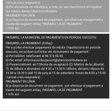
i tancat a les vesprades).
d) Per als rebuts en voluntària, a més, en seu electrònica en l'apartat
les meues dades/objectes tributaris.
PAGAMENT EN LÍNIA:
Si ja disposa de document de pagament, pot efectuar el pagament a
través del següent enllaç:
PASSAREL·LA DE PAGAMENT
+ Info
ací
.
PASSAREL·LA MUNICIPAL DE PAGAMENTS EN PERÍODE EXECUTIU
PASSAREL·LA PAGAMENT (Enllaç)
Per a poder efectuar pagaments de
rebuts i liquidacions en període
executiu
, es podran
sol·licitar els documents de pagament
:
a) Per telèfon: telefonant al 96 316 05 65.
b) Per email:
informacionburjassot@atenciontributaria.es
.
c) Presencialment: en l'Oficina de recaptació (C/ Màrtirs de la Llibertat,
7), de dilluns a divendres de 8.30 a 14.30 h i dilluns, dimarts i dijous de
16.00 a 18.30 h (del 15 de juny al 15 de setembre: horari de 8.00 a 15.00
i tancat a les vesprades).
PAGAMENT EN LÍNIA:
Si ja disposa de document de pagament, pot efectuar el pagament a
través del següent enllaç:
PASSAREL·LA DE PAGAMENT
+ Info
ací
.