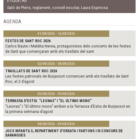
ETIQUETAS
e
t
i
b
t
l
Saló de Plens
,
reglament
,
consell escolar
,
Laura Espinosa
o
e
o
r
AGENDA
k
01/08/2026 - 16/08/2026
FESTES DE SANT ROC 2026
Carlos Baute i Maldita Nerea, protagonistes dels concerts de les festes
de Sant que començaran amb els trasllats del sant
02/08/2026 - 08/08/2026
TRASLLATS DE SANT ROC 2026
Les festes patronals de Burjassot comencen amb els trasllats de Sant
Roc, el 2 d’agost
05/08/2026 - 09/08/2026
TERRASSA D'ESTIU. "LEONAS" I "EL ÚLTIMO MONO"
“Leonas” i “El último mono” arriben a la Terrassa d’Estiu de Burjassot en
la primera setmana d’agost
08/08/2026 - 09/08/2026
JOCS INFANTILS, REPARTIMENT D'ORXATA I FARTONS I III CONCURS DE
XARANGUES