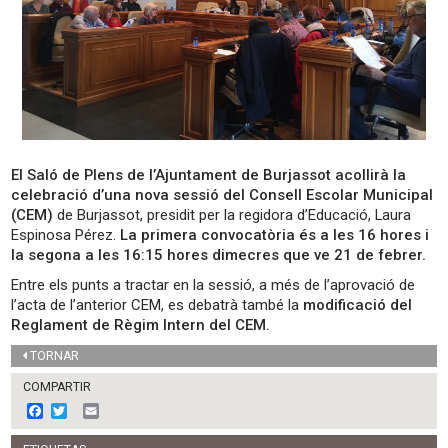
El Saló de Plens de l’Ajuntament de Burjassot acollirà la
celebració d’una nova sessió del Consell Escolar Municipal
(CEM)
de Burjassot, presidit per la regidora d’Educació, Laura
Espinosa Pérez.
La primera convocatòria és a les 16 hores i
la segona a les 16:15 hores dimecres que ve 21 de febrer.
Entre els punts a tractar en la sessió, a més de l’aprovació de
l’acta de l’anterior CEM, es debatrà també la
modificació del
Reglament de Règim Intern del CEM.
TORNAR
COMPARTIR
F
T
E
a
w
m
c
i
a